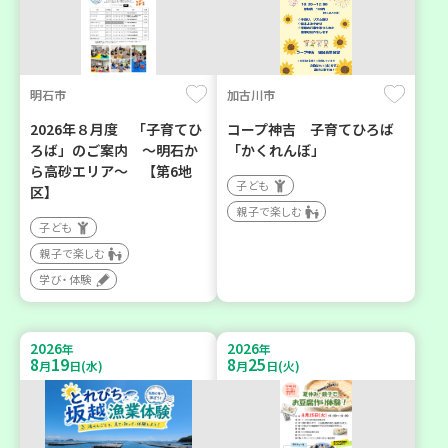
明石市
加古川市
2026年８月度 「子育てひ
コープ神吉 子育てひろば
ろば」のご案内 ～明石か
「かくれんぼ」
ら高砂エリア～ 【第6地
子ども
区】
親子で楽しむ
子ども
親子で楽しむ
学び・体験
2026
2026
年
年
8
19
8
25
月
日(水)
月
日(火)