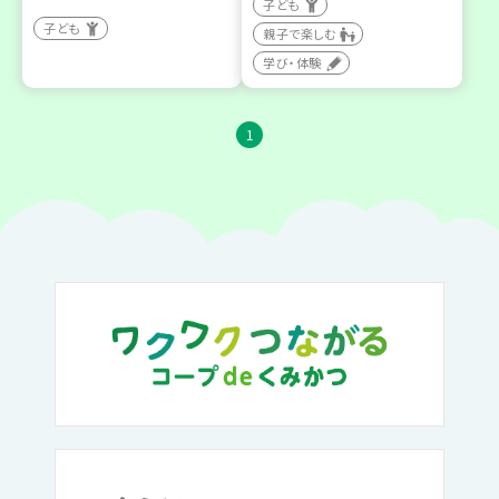
子ども
子ども
親子で楽しむ
学び・体験
1