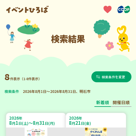
検索結果
8
検索条件を変更
件表示（1-8件表示）
検索条件
2026年8月1日～2026年8月31日、明石市
新着順
開催日順
2026
2026
年
年
8
1
8
31
8
21
～
月
日(土)
月
日(月)
月
日(金)