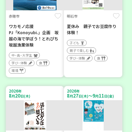
赤穂市
明石市
ワカモノ応援
夏休み 親子でお豆腐作り
PJ「Konoyubi.」企画 坂
体験！
越の海で学ぼう！とれぴち
子ども
坂越漁業体験
親子で楽しむ
中・高・大学生
学び・体験
食
学び・体験
食
環境
2026
2026
年
年
8
20
8
27
9
11
～
月
日(木)
月
日(木)
月
日(金)