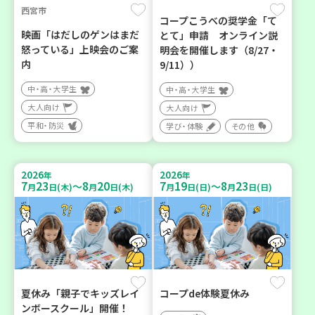
西宮市
コープこうべの奨学金「て
映画「はだしのゲンはまだ
とて」申請 オンライン説
怒っている」上映会のご案
明会を開催します（8/27・
内
9/11））
中・高・大学生
中・高・大学生
大人向け
大人向け
平和・防災
学び・体験
その他
2026
2026
年
年
7
23
8
20
7
19
8
23
～
～
月
日(木)
月
日(木)
月
日(日)
月
日(日)
夏休み「親子でキッズレイ
コープde体験夏休み
ンボースクール」開催！