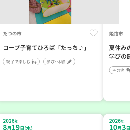
たつの市
姫路市
コープ子育てひろば「たっち♪」
夏休み
学びの
親子で楽しむ
学び・体験
その他
2026
2026
年
年
8
19
10
3
月
日(水)
月
日