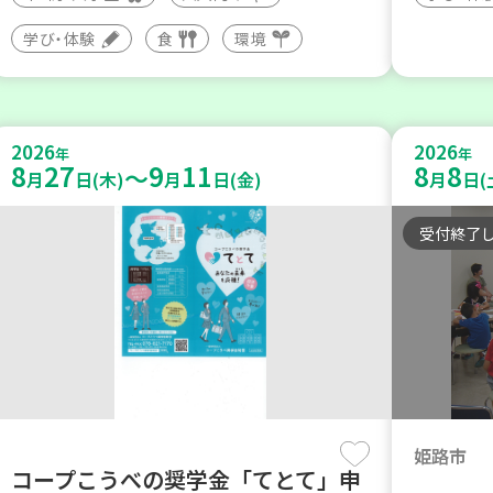
学び・体験
食
環境
2026
2026
年
年
8
27
9
11
8
8
～
月
日(木)
月
日(金)
月
日(
受付終了
姫路市
コープこうべの奨学金「てとて」申