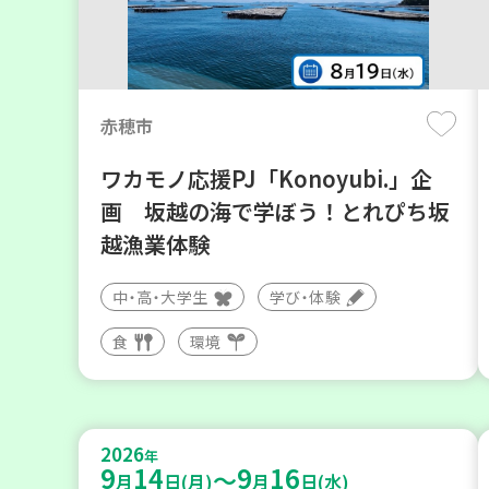
赤穂市
ワカモノ応援PJ「Konoyubi.」企
画 坂越の海で学ぼう！とれぴち坂
越漁業体験
中・高・大学生
学び・体験
食
環境
2026
年
9
14
9
16
～
月
日(月)
月
日(水)