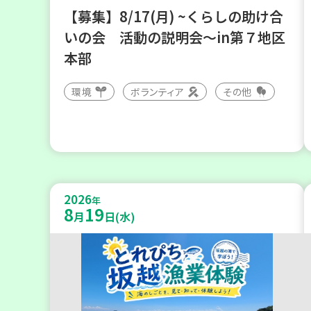
【募集】8/17(月) ~くらしの助け合
いの会 活動の説明会～in第７地区
本部
環境
ボランティア
その他
2026
年
8
19
月
日(水)