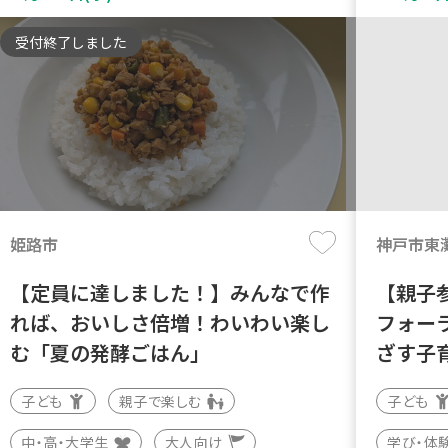
受付終了しました
姫路市
神戸市東
【定員に達しました！】みんなで作
【親子
れば、おいしさ倍増！わいわい楽し
フォー
む「夏の発酵ごはん」
ざす子
子ども
親子で楽しむ
子ども
中・高・大学生
大人向け
学び・体