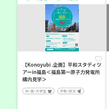
【Konoyubi .企画】平和スタディツ
アーin福島＜福島第一原子力発電所
構内見学＞
中・高・大学生
平和・防災