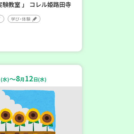
実験教室 」 コレル姫路田寺
学び・体験
8
12
～
(水)
月
日(水)