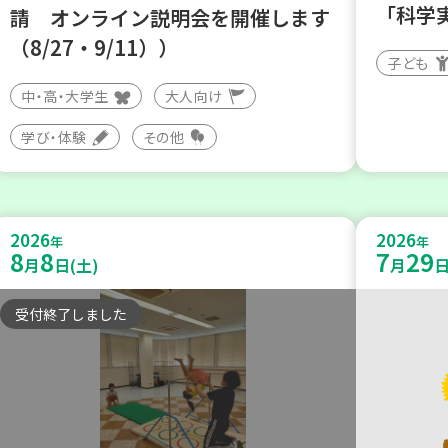
「科学
請 オンライン説明会を開催します
（8/27・9/11））
子ども
中・高・大学生
大人向け
学び・体験
その他
2026
2026
年
年
8
8
7
29
月
日(土)
月
日
受付終了しました