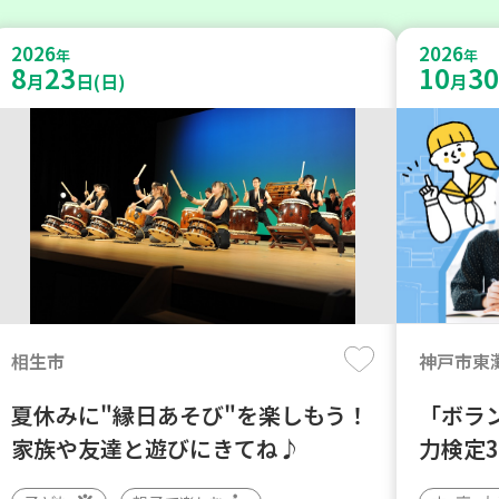
2026
2026
年
年
8
23
10
30
月
日(日)
月
相生市
神戸市東
夏休みに"縁日あそび"を楽しもう！
「ボラ
家族や友達と遊びにきてね♪
力検定