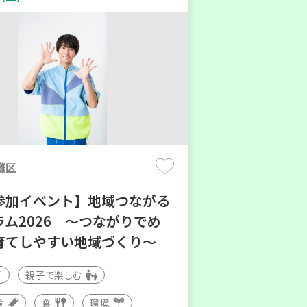
灘区
参加イベント】地域つながる
ラム2026 ～つながりでめ
育てしやすい地域づくり～
親子で楽しむ
験
食
環境