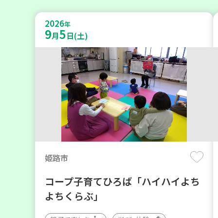
2026
年
9
5
月
日(土)
姫路市
コープ子育てひろば「ハイハイよち
よちくらぶ」