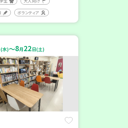
大学生
大人向け
験
ボランティア
8
22
～
(水)
月
日(土)