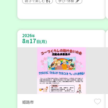
親子で楽しむ
学び・体験
2026
年
8
17
月
日(月)
姫路市