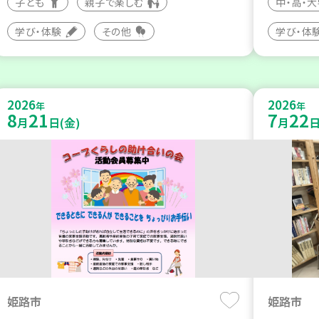
子ども
親子で楽しむ
中・高・
学び・体験
その他
学び・体
2026
2026
年
年
8
21
7
22
月
日(金)
月
日
姫路市
姫路市