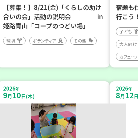
【募集！】8/21(金)「くらしの助け
宿題も
合いの会」活動の説明会 in
行こう
姫路青山「コープのつどい場」
子ども
環境
ボランティア
その他
大人向け
カフェ・
2026
2026
年
年
9
10
8
12
月
日(木)
月
日