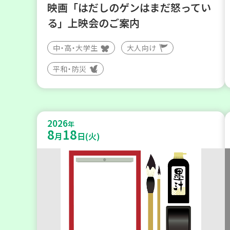
映画「はだしのゲンはまだ怒ってい
る」上映会のご案内
中・高・大学生
大人向け
平和・防災
2026
年
8
18
月
日(火)