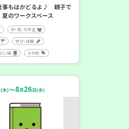
仕事もはかどるよ♪ 親子で
！夏のワークスペース
中・高・大学生
学び・体験
つどい場
その他
8
26
～
(水)
月
日(水)