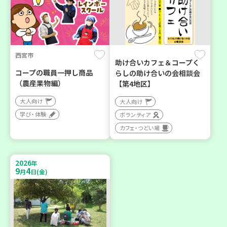
西宮市
助け合いカフェ＆コープく
コープの職員一押し商品
らしの助け合いの会相談会
（農産果物編）
【第4地区】
大人向け
大人向け
学び・体験
ボランティア
カフェ・つどい場
2026
年
9
4
月
日(金)