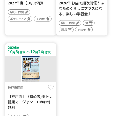
2027年度（10/9〆切）
2026年 お店で順次開催！あ
なたのくらしにプラスにな
学び・体験
る、楽しい学習会♪
ボランティア
その他
学び・体験
食
環境
その他
2026
年
10
8
12
24
～
月
日(木)
月
日(木)
神戸市西区
【神戸西】（初心者)脳トレ
健康マージャン 10/8(木)
無料