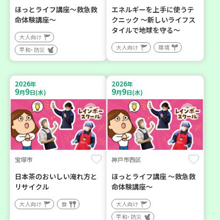
ほっとライフ講座～救急救
エネルギーを上手に使うテ
命体験講座～
クニック ～新しいライフス
タイルで地球を守る～
大人向け
大人向け
環境
平和・防災
2026
2026
年
年
9
9
9
9
月
日(水)
月
日(水)
宝塚市
神戸市西区
日本茶のおいしい淹れ方と
ほっとライフ講座 ～救急救
リサイクル
命体験講座～
大人向け
食
大人向け
平和・防災