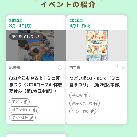
イベントの紹介
暮らしに花と緑を① ～ガー
チャレンジ！ローリングス
デニングで暮らしに癒しを
トック ～いつもの食材で備
2026
2026
年
年
～ ＜デモ講座＞
えよう～
8
10
8
11
月
日(月)
月
日(火)
大人向け
大人向け
受付終了しました
学び・体験
平和・防災
2026
2026
年
年
8
1
8
31
10
31
尼崎市
西宮市
～
月
日(土)
月
日(月)
月
日(土)
(22)今年もやるよ！ミニ夏
つどい場CO・KOで「ミニ
まつり〈2026コープde体験
夏まつり」【第2地区本部】
夏休み【第1地区本部】〉
子ども
子ども
親子で楽しむ
親子で楽しむ
明石市
神戸市西区
学び・体験
学び・体験
2026年８月度 「子育てひ
【玉津】布ぞうりを作って
ろば」のご案内 ～明石か
みよう！
ら高砂エリア～ 【第6地