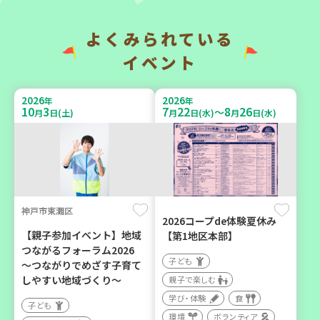
よくみられている
2026
2026
年
年
9
7
9
14
9
26
～
月
日(月)
月
日(月)
月
日(土)
イベント
2026
2026
年
年
10
3
7
22
8
26
～
月
日(土)
月
日(水)
月
日(水)
神戸市兵庫区
「フードドライブ」集中受
【第3地区本部】「ふれあい
け付け！
喫茶つどい」気軽に集う居
環境
ボランティア
場所（第1月曜日に開催）
神戸市東灘区
2026コープde体験夏休み
ボランティア
【親子参加イベント】地域
【第1地区本部】
つながるフォーラム2026
カフェ・つどい場
子ども
～つながりでめざす子育て
しやすい地域づくり～
親子で楽しむ
学び・体験
食
2026
年
子ども
9
16
月
日(水)
環境
ボランティア