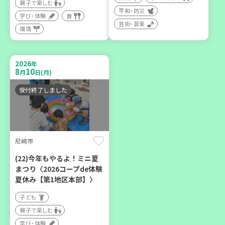
親子で楽しむ
平和・防災
学び・体験
食
芸術・音楽
環境
2026
神戸市兵庫区
年
8
10
月
日(月)
【第3地区本部】ほっとひと
受付終了しました
いき 親子でゆったりタイ
ム♪(毎月開催予定)
子ども
親子で楽しむ
尼崎市
学び・体験
(22)今年もやるよ！ミニ夏
カフェ・つどい場
まつり〈2026コープde体験
夏休み【第1地区本部】〉
子ども
親子で楽しむ
学び・体験