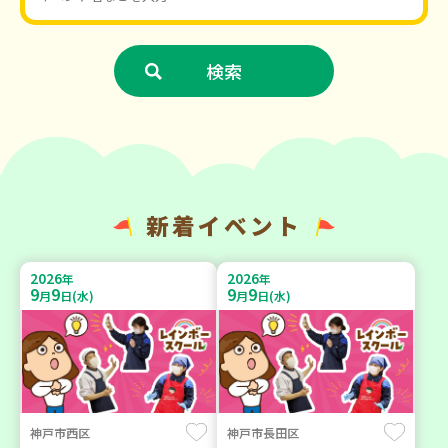
新着イベント
2026
2026
年
年
9
9
9
9
月
日(水)
月
日(水)
神戸市西区
神戸市長田区