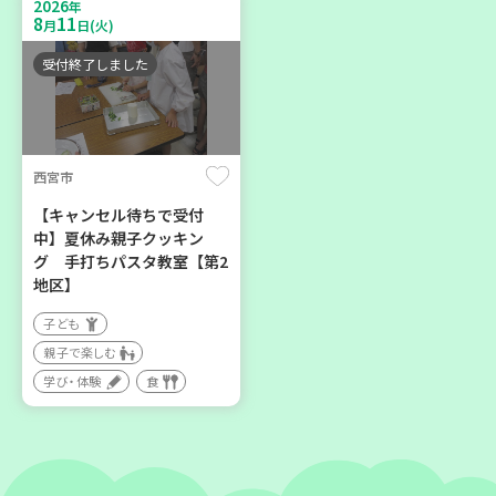
2026
親子で楽しむ
年
区】
8
11
月
日(火)
大人向け
子ども
学び・体験
環境
受付終了しました
親子で楽しむ
学び・体験
西宮市
2026
2026
年
年
8
21
8
28
月
日(金)
月
日(金)
【キャンセル待ちで受付
中】夏休み親子クッキン
グ 手打ちパスタ教室【第2
地区】
子ども
親子で楽しむ
加古川市
神戸市長田区
学び・体験
食
コープ神吉 子育てひろば
【第3地区本部】涼しい室内
「かくれんぼ」
で遊ぼう♪ 親子で楽しい
夏祭り
子ども
親子で楽しむ
親子で楽しむ