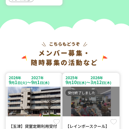
メンバー募集・
随時募集の活動など
2026
2027
2025
2026
年
年
年
年
9
1
9
1
9
10
3
12
～
～
月
日(火)
月
日(水)
月
日(水)
月
日(木)
受付終了しました
【玉津】貸室定期利用受付
【レインボースクール】