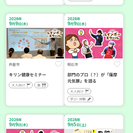
2026
2026
年
年
9
9
9
9
月
日(水)
月
日(水)
芦屋市
明石市
キリン健康セミナー
部門のプロ（？）が「薩摩
元気豚」を語る
大人向け
食
大人向け
学び・体験
2026
2026
年
年
9
9
9
5
月
日(水)
月
日(土)