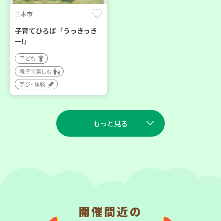
三木市
子育てひろば「うっきっき
ー!」
子ども
親子で楽しむ
学び・体験
もっと見る
2026
2026
年
年
9
7
9
7
月
日(月)
月
日(月)
開催間近の
川西市
西宮市