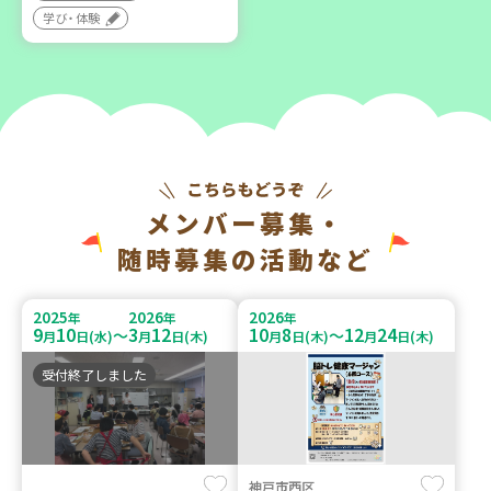
学び・体験
メンバー募集・
随時募集の活動など
2025
2026
2026
年
年
年
9
10
3
12
10
8
12
24
～
～
月
日(水)
月
日(木)
月
日(木)
月
日(木)
受付終了しました
神戸市西区