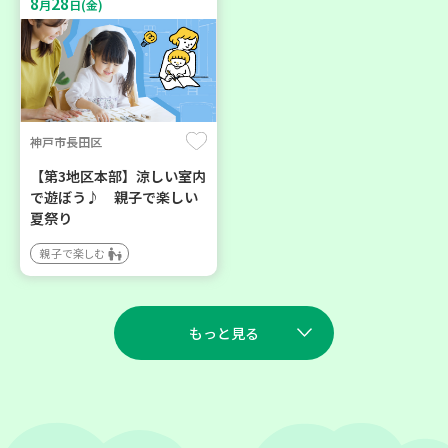
8
28
月
日(金)
神戸市長田区
【第3地区本部】涼しい室内
で遊ぼう♪ 親子で楽しい
夏祭り
親子で楽しむ
もっと見る
2026
2026
年
年
8
27
9
23
月
日(木)
月
日(水)