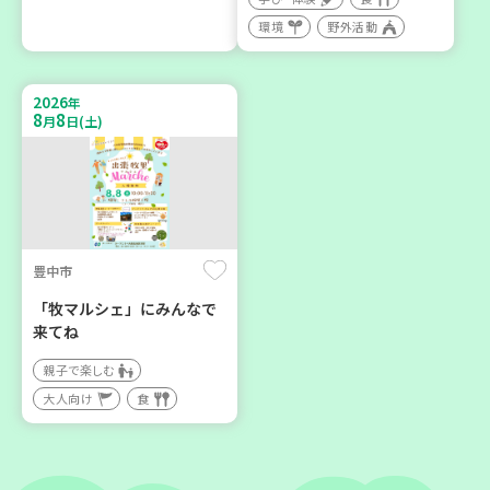
神戸市東灘区
神戸市東灘区
環境
野外活動
【第3地区本部】住み慣れた
【第3地区本部】「ふれあい
地域で暮らしたい 「コープ
ティールームすみれ会」
2026
くらしの助け合いの会」(会
（毎月第2金曜日）
年
8
8
月
日(土)
場：住吉)
食
カフェ・つどい場
ボランティア
2026
2026
年
年
9
24
9
30
月
日(木)
月
日(水)
豊中市
「牧マルシェ」にみんなで
来てね
親子で楽しむ
大人向け
食
神戸市東灘区
神戸市北区
【第3地区本部】地域のつど
「コープくらしの助け合い
い場で憩いのひとときを
の会」コーディネーター養