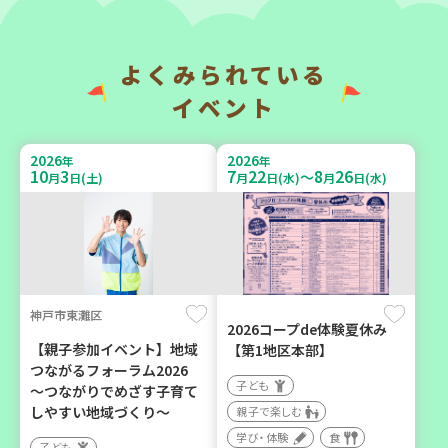
（第4木曜日に開催）
成講座
カフェ・つどい場
大人向け
ボランティア
よくみられている
イベント
2026
2026
年
年
10
6
9
6
月
日(火)
月
日(日)
2026
2026
年
年
10
3
7
22
8
26
～
月
日(土)
月
日(水)
月
日(水)
西牟婁郡上富田町岩田
西宮市
神戸市東灘区
「フードプラン上富田みか
野菜を食べよう！ベジ活キ
2026コープde体験夏休み
ん」バスで行く 産地見学＆
ャンペーン【第２地区】
【親子参加イベント】地域
【第1地区本部】
生産者交流会
つながるフォーラム2026
子ども
子ども
～つながりでめざす子育て
学び・体験
食
親子で楽しむ
しやすい地域づくり～
親子で楽しむ
学び・体験
食
学び・体験
食
子ども