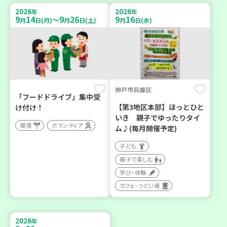
2026
2026
年
年
9
14
9
26
9
16
～
月
日(月)
月
日(土)
月
日(水)
神戸市兵庫区
「フードドライブ」集中受
【第3地区本部】ほっとひと
け付け！
いき 親子でゆったりタイ
環境
ボランティア
ム♪(毎月開催予定)
子ども
親子で楽しむ
学び・体験
カフェ・つどい場
2026
年