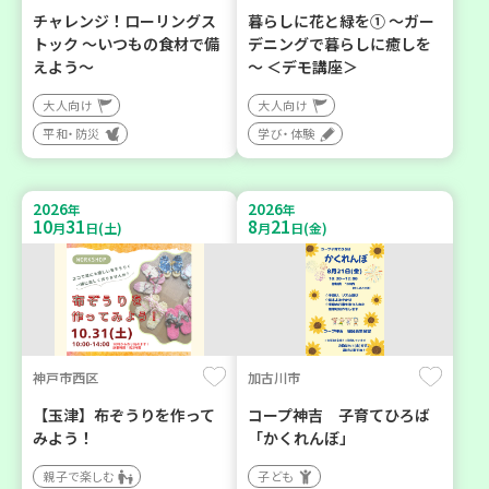
チャレンジ！ローリングス
暮らしに花と緑を① ～ガー
トック ～いつもの食材で備
デニングで暮らしに癒しを
えよう～
～ ＜デモ講座＞
大人向け
大人向け
平和・防災
学び・体験
2026
2026
年
年
10
31
8
21
月
日(土)
月
日(金)
神戸市西区
加古川市
【玉津】布ぞうりを作って
コープ神吉 子育てひろば
みよう！
「かくれんぼ」
親子で楽しむ
子ども