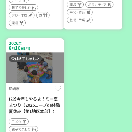
環境
ボランティア
親子で楽しむ
平和・防災
2026
年
学び・体験
食
9
12
月
日(土)
芸術・音楽
環境
2026
年
8
10
月
日(月)
受付終了しました
豊岡市
大人の発達障がいを学び、
親子で心を軽くしません
か？
尼崎市
大人向け
(22)今年もやるよ！ミニ夏
学び・体験
まつり〈2026コープde体験
夏休み【第1地区本部】〉
子ども
親子で楽しむ