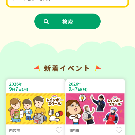
新着イベント
2026
2026
年
年
9
7
9
7
月
日(月)
月
日(月)
西宮市
川西市