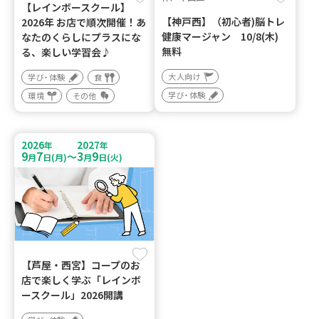
【レインボースクール】
【神戸西】（初心者)脳トレ
2026年 お店で順次開催！あ
健康マージャン 10/8(木)
なたのくらしにプラスにな
無料
る、楽しい学習会♪
大人向け
学び・体験
食
学び・体験
環境
その他
2026
2027
年
年
9
7
3
9
～
月
日(月)
月
日(火)
【芦屋・西宮】コープのお
店で楽しく学ぶ「レインボ
ースクール」2026開講