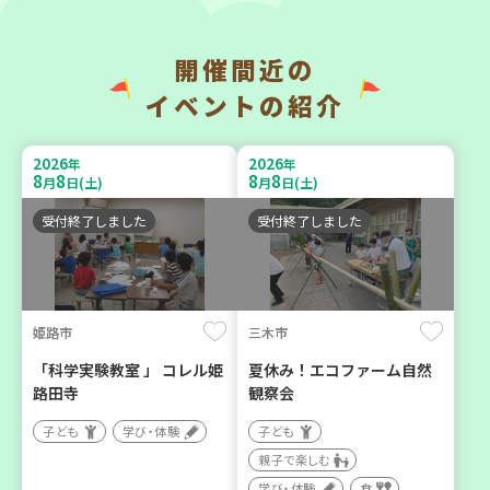
開催間近の
神戸市兵庫区
神戸市兵庫区
イベントの紹介
【第3地区本部】住み慣れた
【第3地区本部】こべっこ
地域で暮らしたい 「コープ
BOSAI(ぼうさい)教室～か
2026
2026
年
年
くらしの助け合いの会」
ぞくで楽しくまなぼうさい
8
8
8
8
月
日(土)
月
日(土)
（会場：兵庫）
～
受付終了しました
受付終了しました
ボランティア
学び・体験
平和・防災
姫路市
三木市
2026
2026
年
年
9
10
9
11
月
日(木)
月
日(金)
「科学実験教室 」 コレル姫
夏休み！エコファーム自然
路田寺
観察会
子ども
学び・体験
子ども
親子で楽しむ
学び・体験
食