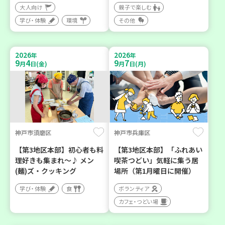
大人向け
親子で楽しむ
学び・体験
環境
その他
2026
2026
年
年
9
4
9
7
月
日(金)
月
日(月)
神戸市須磨区
神戸市兵庫区
【第3地区本部】初心者も料
【第3地区本部】「ふれあい
理好きも集まれ～♪ メン
喫茶つどい」気軽に集う居
(麺)ズ・クッキング
場所（第1月曜日に開催）
学び・体験
食
ボランティア
カフェ・つどい場