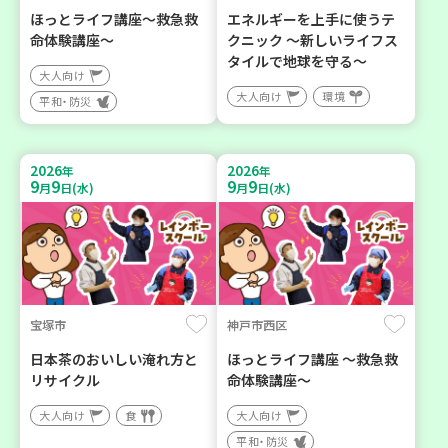
ほっとライフ講座～救急救
エネルギーを上手に使うテ
命体験講座～
クニック ～新しいライフス
タイルで地球を守る～
大人向け
大人向け
環境
平和・防災
2026
2026
年
年
9
9
9
9
月
日(水)
月
日(水)
宝塚市
神戸市西区
日本茶のおいしい淹れ方と
ほっとライフ講座 ～救急救
リサイクル
命体験講座～
大人向け
食
大人向け
平和・防災