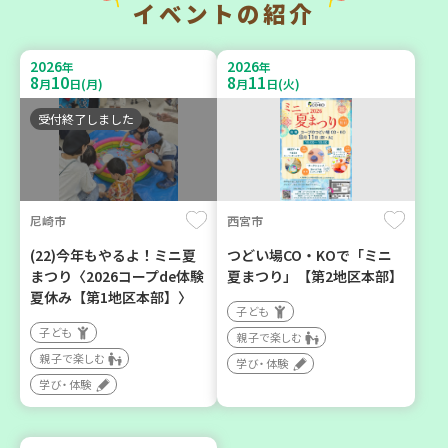
イベントの紹介
暮らしに花と緑を① ～ガー
チャレンジ！ローリングス
デニングで暮らしに癒しを
トック ～いつもの食材で備
2026
2026
年
年
～ ＜デモ講座＞
えよう～
8
10
8
11
月
日(月)
月
日(火)
大人向け
大人向け
受付終了しました
学び・体験
平和・防災
2026
2026
年
年
8
1
8
31
10
31
尼崎市
西宮市
～
月
日(土)
月
日(月)
月
日(土)
(22)今年もやるよ！ミニ夏
つどい場CO・KOで「ミニ
まつり〈2026コープde体験
夏まつり」【第2地区本部】
夏休み【第1地区本部】〉
子ども
子ども
親子で楽しむ
親子で楽しむ
明石市
神戸市西区
学び・体験
学び・体験
2026年８月度 「子育てひ
【玉津】布ぞうりを作って
ろば」のご案内 ～明石か
みよう！
ら高砂エリア～ 【第6地