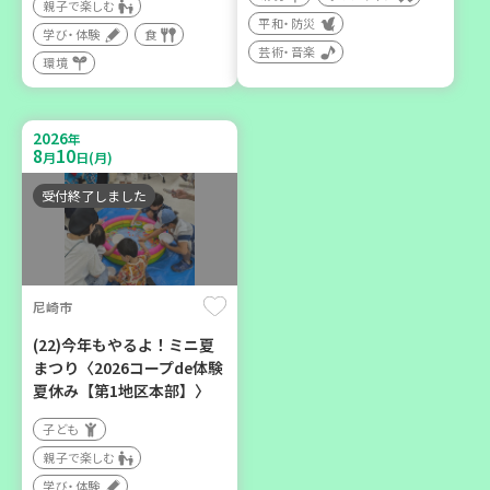
親子で楽しむ
平和・防災
学び・体験
食
芸術・音楽
環境
2026
神戸市兵庫区
年
8
10
月
日(月)
【第3地区本部】ほっとひと
受付終了しました
いき 親子でゆったりタイ
ム♪(毎月開催予定)
子ども
親子で楽しむ
尼崎市
学び・体験
(22)今年もやるよ！ミニ夏
カフェ・つどい場
まつり〈2026コープde体験
夏休み【第1地区本部】〉
子ども
親子で楽しむ
学び・体験