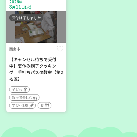
2026
親子で楽しむ
年
区】
8
11
月
日(火)
大人向け
子ども
学び・体験
環境
受付終了しました
親子で楽しむ
学び・体験
西宮市
2026
2026
年
年
8
21
8
28
月
日(金)
月
日(金)
【キャンセル待ちで受付
中】夏休み親子クッキン
グ 手打ちパスタ教室【第2
地区】
子ども
親子で楽しむ
加古川市
神戸市長田区
学び・体験
食
コープ神吉 子育てひろば
【第3地区本部】涼しい室内
「かくれんぼ」
で遊ぼう♪ 親子で楽しい
夏祭り
子ども
親子で楽しむ
親子で楽しむ