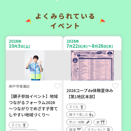
よくみられている
2026
2026
年
年
9
7
9
14
9
26
～
月
日(月)
月
日(月)
月
日(土)
イベント
2026
2026
年
年
10
3
7
22
8
26
～
月
日(土)
月
日(水)
月
日(水)
神戸市兵庫区
「フードドライブ」集中受
【第3地区本部】「ふれあい
け付け！
喫茶つどい」気軽に集う居
環境
ボランティア
場所（第1月曜日に開催）
神戸市東灘区
2026コープde体験夏休み
ボランティア
【親子参加イベント】地域
【第1地区本部】
つながるフォーラム2026
カフェ・つどい場
子ども
～つながりでめざす子育て
しやすい地域づくり～
親子で楽しむ
学び・体験
食
2026
年
子ども
9
16
月
日(水)
環境
ボランティア