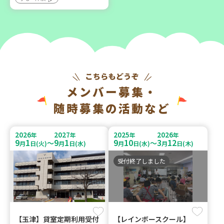
メンバー募集・
随時募集の活動など
2026
2027
2025
2026
年
年
年
年
9
1
9
1
9
10
3
12
～
～
月
日(火)
月
日(水)
月
日(水)
月
日(木)
受付終了しました
【玉津】貸室定期利用受付
【レインボースクール】