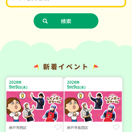
新着イベント
2026
2026
年
年
9
9
9
9
月
日(水)
月
日(水)
神戸市西区
神戸市長田区