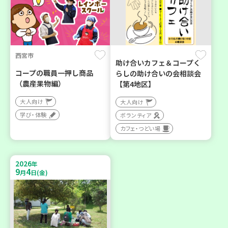
西宮市
助け合いカフェ＆コープく
コープの職員一押し商品
らしの助け合いの会相談会
（農産果物編）
【第4地区】
大人向け
大人向け
学び・体験
ボランティア
カフェ・つどい場
2026
年
9
4
月
日(金)