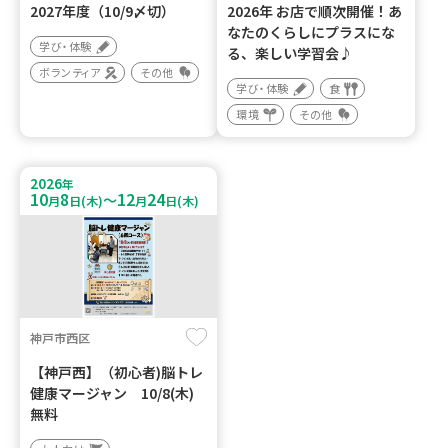
2027年度（10/9〆切）
2026年 お店で順次開催！あ
なたのくらしにプラスにな
学び・体験
る、楽しい学習会♪
ボランティア
その他
学び・体験
食
環境
その他
2026
年
10
8
12
24
～
月
日(木)
月
日(木)
神戸市西区
【神戸西】（初心者)脳トレ
健康マージャン 10/8(木)
無料