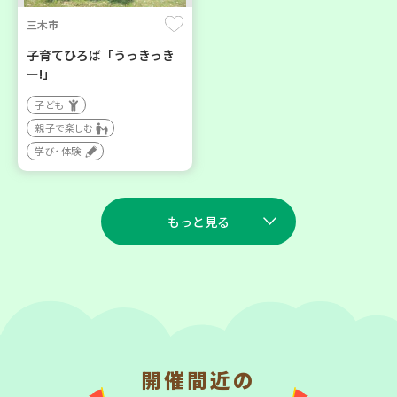
三木市
子育てひろば「うっきっき
ー!」
子ども
親子で楽しむ
学び・体験
もっと見る
2026
2026
年
年
9
7
9
7
月
日(月)
月
日(月)
開催間近の
川西市
西宮市