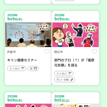
2026
2026
年
年
9
9
9
9
月
日(水)
月
日(水)
芦屋市
明石市
キリン健康セミナー
部門のプロ（？）が「薩摩
元気豚」を語る
大人向け
食
大人向け
学び・体験
2026
2026
年
年
9
9
9
5
月
日(水)
月
日(土)