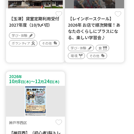
【玉津】貸室定期利用受付
【レインボースクール】
2027年度（10/9〆切）
2026年 お店で順次開催！あ
なたのくらしにプラスにな
学び・体験
る、楽しい学習会♪
ボランティア
その他
学び・体験
食
環境
その他
2026
年
10
8
12
24
～
月
日(木)
月
日(木)
神戸市西区
【神戸西】（初心者)脳トレ