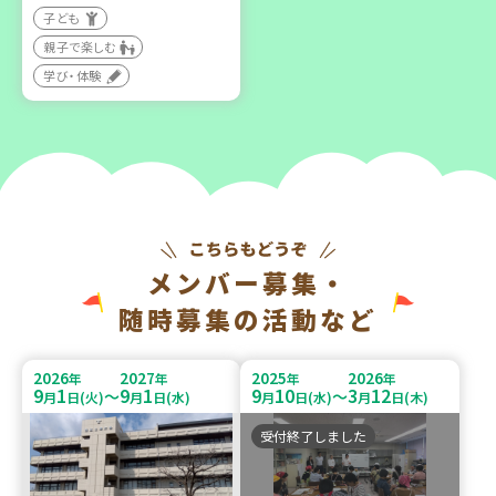
子ども
親子で楽しむ
学び・体験
メンバー募集・
随時募集の活動など
2026
2027
2025
2026
年
年
年
年
9
1
9
1
9
10
3
12
～
～
月
日(火)
月
日(水)
月
日(水)
月
日(木)
受付終了しました