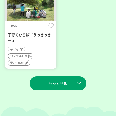
三木市
子育てひろば「うっきっき
ー!」
子ども
親子で楽しむ
学び・体験
もっと見る
2026
2026
年
年
9
5
9
7
月
日(土)
月
日(月)