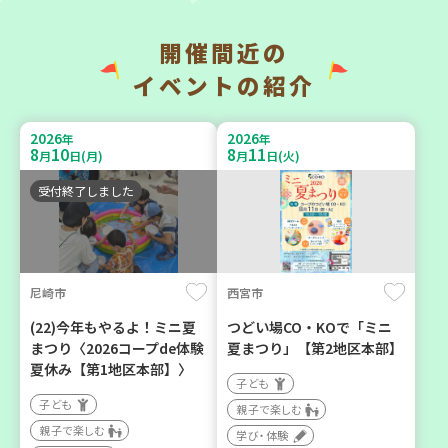
開催間近の
西宮市
イベントの紹介
助け合いカフェ＆コープく
チャレンジ！ローリングス
らしの助け合いの会相談会
トック ～いつもの食材で備
【第4地区】
2026
2026
年
年
えよう～
8
10
8
11
月
日(月)
月
日(火)
大人向け
大人向け
ボランティア
受付終了しました
平和・防災
カフェ・つどい場
2026
2026
年
年
尼崎市
西宮市
8
1
8
31
9
7
～
月
日(土)
月
日(月)
月
日(月)
(22)今年もやるよ！ミニ夏
つどい場CO・KOで「ミニ
まつり〈2026コープde体験
夏まつり」【第2地区本部】
夏休み【第1地区本部】〉
子ども
子ども
親子で楽しむ
親子で楽しむ
学び・体験
明石市
川西市