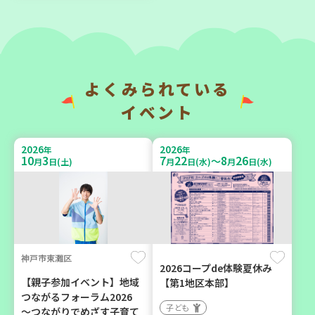
みよう！
「かくれんぼ」
親子で楽しむ
子ども
大人向け
親子で楽しむ
学び・体験
環境
よくみられている
イベント
2026
2026
年
年
9
4
9
16
月
日(金)
月
日(水)
2026
2026
年
年
10
3
7
22
8
26
～
月
日(土)
月
日(水)
月
日(水)
神戸市須磨区
神戸市兵庫区
【第3地区本部】初心者も料
【第3地区本部】ほっとひと
神戸市東灘区
理好きも集まれ～♪ メン
いき 親子でゆったりタイ
2026コープde体験夏休み
(麺)ズ・クッキング
ム♪(毎月開催予定)
【親子参加イベント】地域
【第1地区本部】
つながるフォーラム2026
学び・体験
食
子ども
子ども
～つながりでめざす子育て