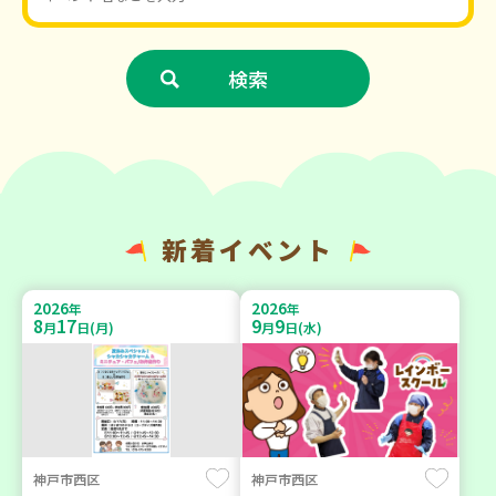
新着イベント
2026
2026
年
年
8
17
9
9
月
日(月)
月
日(水)
神戸市西区
神戸市西区