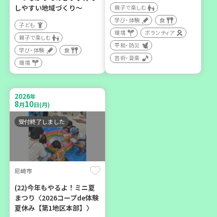
親子で楽しむ
しやすい地域づくり～
親子で楽しむ
学び・体験
学び・体験
食
子ども
カフェ・つどい場
環境
ボランティア
親子で楽しむ
平和・防災
学び・体験
食
芸術・音楽
2026
年
環境
9
14
9
26
～
月
日(月)
月
日(土)
2026
年
8
10
月
日(月)
受付終了しました
「フードドライブ」集中受
け付け！
尼崎市
環境
ボランティア
(22)今年もやるよ！ミニ夏
まつり〈2026コープde体験
夏休み【第1地区本部】〉