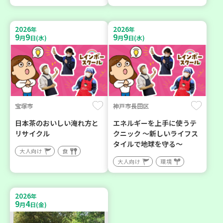
2026
2026
年
年
9
9
9
9
月
日(水)
月
日(水)
宝塚市
神戸市長田区
日本茶のおいしい淹れ方と
エネルギーを上手に使うテ
リサイクル
クニック ～新しいライフス
タイルで地球を守る～
大人向け
食
大人向け
環境
2026
年
9
4
月
日(金)