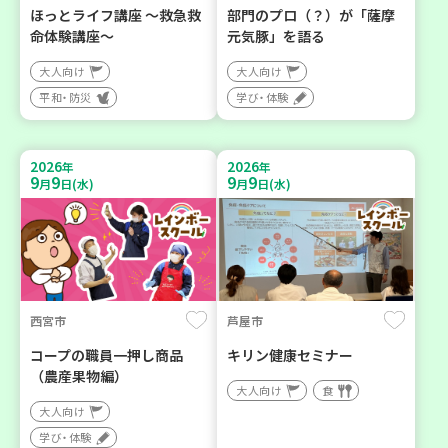
ほっとライフ講座 ～救急救
部門のプロ（？）が「薩摩
命体験講座～
元気豚」を語る
大人向け
大人向け
平和・防災
学び・体験
2026
2026
年
年
9
9
9
9
月
日(水)
月
日(水)
西宮市
芦屋市
コープの職員一押し商品
キリン健康セミナー
（農産果物編）
大人向け
食
大人向け
学び・体験