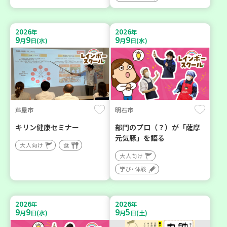
2026
2026
年
年
9
9
9
9
月
日(水)
月
日(水)
芦屋市
明石市
キリン健康セミナー
部門のプロ（？）が「薩摩
元気豚」を語る
大人向け
食
大人向け
学び・体験
2026
2026
年
年
9
9
9
5
月
日(水)
月
日(土)