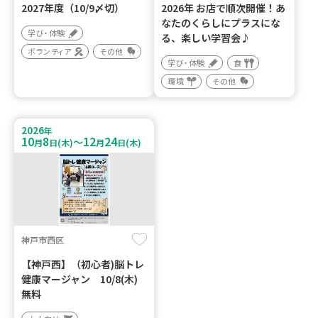
2027年度（10/9〆切）
2026年 お店で順次開催！あ
なたのくらしにプラスにな
学び・体験
る、楽しい学習会♪
ボランティア
その他
学び・体験
食
環境
その他
2026
年
10
8
12
24
～
月
日(木)
月
日(木)
神戸市西区
【神戸西】（初心者)脳トレ
健康マージャン 10/8(木)
無料