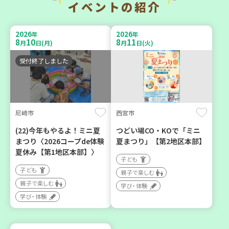
イベントの紹介
暮らしに花と緑を① ～ガー
チャレンジ！ローリングス
デニングで暮らしに癒しを
トック ～いつもの食材で備
2026
2026
年
年
～ ＜デモ講座＞
えよう～
8
10
8
11
月
日(月)
月
日(火)
大人向け
大人向け
受付終了しました
学び・体験
平和・防災
2026
2026
年
年
8
1
8
31
10
31
尼崎市
西宮市
～
月
日(土)
月
日(月)
月
日(土)
(22)今年もやるよ！ミニ夏
つどい場CO・KOで「ミニ
まつり〈2026コープde体験
夏まつり」【第2地区本部】
夏休み【第1地区本部】〉
子ども
子ども
親子で楽しむ
親子で楽しむ
明石市
神戸市西区
学び・体験
学び・体験
2026年８月度 「子育てひ
【玉津】布ぞうりを作って
ろば」のご案内 ～明石か
みよう！
ら高砂エリア～ 【第6地