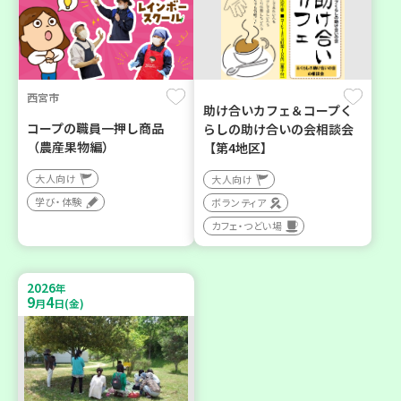
西宮市
助け合いカフェ＆コープく
コープの職員一押し商品
らしの助け合いの会相談会
（農産果物編）
【第4地区】
大人向け
大人向け
学び・体験
ボランティア
カフェ・つどい場
2026
年
9
4
月
日(金)