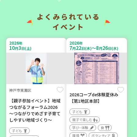
よくみられている
2026
2026
年
年
9
7
9
14
9
26
～
月
日(月)
月
日(月)
月
日(土)
イベント
2026
2026
年
年
10
3
7
22
8
26
～
月
日(土)
月
日(水)
月
日(水)
神戸市兵庫区
「フードドライブ」集中受
【第3地区本部】「ふれあい
け付け！
喫茶つどい」気軽に集う居
環境
ボランティア
場所（第1月曜日に開催）
神戸市東灘区
2026コープde体験夏休み
ボランティア
【親子参加イベント】地域
【第1地区本部】
つながるフォーラム2026
カフェ・つどい場
子ども
～つながりでめざす子育て
しやすい地域づくり～
親子で楽しむ
学び・体験
食
2026
年
子ども
9
16
月
日(水)
環境
ボランティア