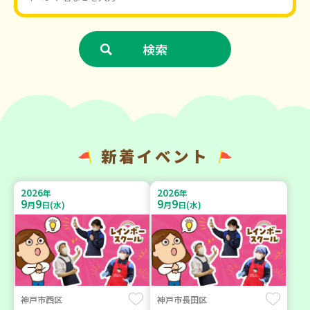
新着イベント
2026
2026
年
年
9
9
9
9
月
日(水)
月
日(水)
神戸市西区
神戸市長田区