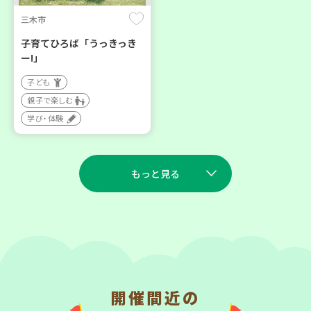
三木市
子育てひろば「うっきっき
ー!」
子ども
親子で楽しむ
学び・体験
もっと見る
2026
2026
年
年
9
7
9
7
月
日(月)
月
日(月)
開催間近の
川西市
西宮市