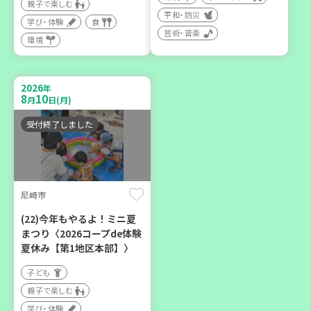
親子で楽しむ
平和・防災
学び・体験
食
芸術・音楽
環境
2026
神戸市兵庫区
年
8
10
月
日(月)
【第3地区本部】ほっとひと
受付終了しました
いき 親子でゆったりタイ
ム♪(毎月開催予定)
子ども
親子で楽しむ
尼崎市
学び・体験
(22)今年もやるよ！ミニ夏
カフェ・つどい場
まつり〈2026コープde体験
夏休み【第1地区本部】〉
子ども
親子で楽しむ
学び・体験