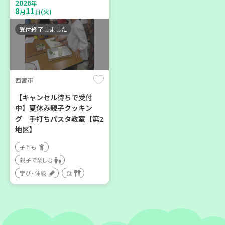
2026
親子で楽しむ
年
区】
8
11
月
日(火)
大人向け
子ども
学び・体験
環境
受付終了しました
親子で楽しむ
学び・体験
西宮市
2026
2026
年
年
8
21
8
28
月
日(金)
月
日(金)
【キャンセル待ちで受付
中】夏休み親子クッキン
グ 手打ちパスタ教室【第2
地区】
子ども
親子で楽しむ
加古川市
神戸市長田区
学び・体験
食
コープ神吉 子育てひろば
【第3地区本部】涼しい室内
「かくれんぼ」
で遊ぼう♪ 親子で楽しい
夏祭り
子ども
親子で楽しむ
親子で楽しむ