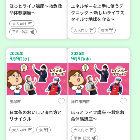
ほっとライフ講座～救急救
エネルギーを上手に使うテ
命体験講座～
クニック ～新しいライフス
タイルで地球を守る～
大人向け
大人向け
環境
平和・防災
2026
2026
年
年
9
9
9
9
月
日(水)
月
日(水)
宝塚市
神戸市西区
日本茶のおいしい淹れ方と
ほっとライフ講座 ～救急救
リサイクル
命体験講座～
大人向け
食
大人向け
平和・防災