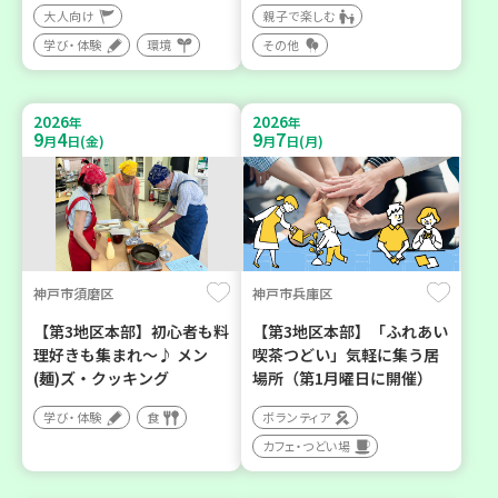
大人向け
親子で楽しむ
学び・体験
環境
その他
2026
2026
年
年
9
4
9
7
月
日(金)
月
日(月)
神戸市須磨区
神戸市兵庫区
【第3地区本部】初心者も料
【第3地区本部】「ふれあい
理好きも集まれ～♪ メン
喫茶つどい」気軽に集う居
(麺)ズ・クッキング
場所（第1月曜日に開催）
学び・体験
食
ボランティア
カフェ・つどい場