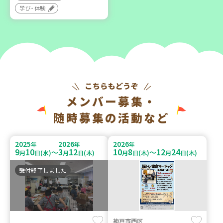
学び・体験
メンバー募集・
随時募集の活動など
2025
2026
2026
年
年
年
9
10
3
12
10
8
12
24
～
～
月
日(水)
月
日(木)
月
日(木)
月
日(木)
受付終了しました
神戸市西区