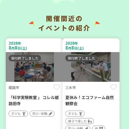
開催間近の
神戸市兵庫区
神戸市兵庫区
イベントの紹介
【第3地区本部】住み慣れた
【第3地区本部】こべっこ
地域で暮らしたい 「コープ
BOSAI(ぼうさい)教室～か
2026
2026
年
年
くらしの助け合いの会」
ぞくで楽しくまなぼうさい
8
8
8
8
月
日(土)
月
日(土)
（会場：兵庫）
～
受付終了しました
受付終了しました
ボランティア
学び・体験
平和・防災
姫路市
三木市
2026
2026
年
年
9
10
9
11
月
日(木)
月
日(金)
「科学実験教室 」 コレル姫
夏休み！エコファーム自然
路田寺
観察会
子ども
学び・体験
子ども
親子で楽しむ
学び・体験
食