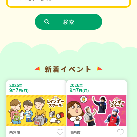
新着イベント
2026
2026
年
年
9
7
9
7
月
日(月)
月
日(月)
西宮市
川西市