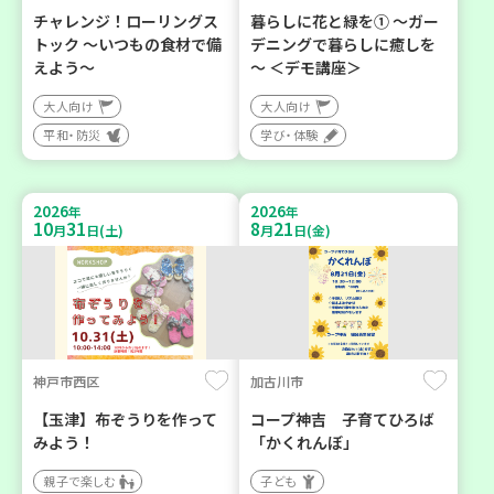
チャレンジ！ローリングス
暮らしに花と緑を① ～ガー
トック ～いつもの食材で備
デニングで暮らしに癒しを
えよう～
～ ＜デモ講座＞
大人向け
大人向け
平和・防災
学び・体験
2026
2026
年
年
10
31
8
21
月
日(土)
月
日(金)
神戸市西区
加古川市
【玉津】布ぞうりを作って
コープ神吉 子育てひろば
みよう！
「かくれんぼ」
親子で楽しむ
子ども