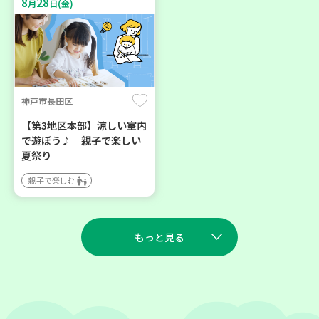
8
28
月
日(金)
神戸市長田区
【第3地区本部】涼しい室内
で遊ぼう♪ 親子で楽しい
夏祭り
親子で楽しむ
もっと見る
2026
2026
年
年
8
27
9
23
月
日(木)
月
日(水)