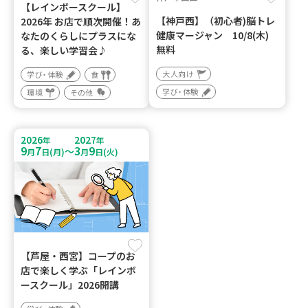
【レインボースクール】
【神戸西】（初心者)脳トレ
2026年 お店で順次開催！あ
健康マージャン 10/8(木)
なたのくらしにプラスにな
無料
る、楽しい学習会♪
大人向け
学び・体験
食
学び・体験
環境
その他
2026
2027
年
年
9
7
3
9
～
月
日(月)
月
日(火)
【芦屋・西宮】コープのお
店で楽しく学ぶ「レインボ
ースクール」2026開講