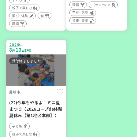
環境
ボランティア
親子で楽しむ
平和・防災
2026
年
学び・体験
食
9
12
月
日(土)
芸術・音楽
環境
2026
年
8
10
月
日(月)
受付終了しました
豊岡市
大人の発達障がいを学び、
親子で心を軽くしません
か？
尼崎市
大人向け
(22)今年もやるよ！ミニ夏
学び・体験
まつり〈2026コープde体験
夏休み【第1地区本部】〉
子ども
親子で楽しむ