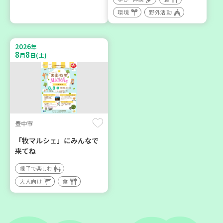
神戸市東灘区
神戸市東灘区
環境
野外活動
【第3地区本部】住み慣れた
【第3地区本部】「ふれあい
地域で暮らしたい 「コープ
ティールームすみれ会」
2026
くらしの助け合いの会」(会
（毎月第2金曜日）
年
8
8
月
日(土)
場：住吉)
食
カフェ・つどい場
ボランティア
2026
2026
年
年
9
24
9
30
月
日(木)
月
日(水)
豊中市
「牧マルシェ」にみんなで
来てね
親子で楽しむ
大人向け
食
神戸市東灘区
神戸市北区
【第3地区本部】地域のつど
「コープくらしの助け合い
い場で憩いのひとときを
の会」コーディネーター養