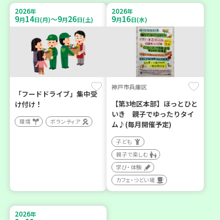
2026
2026
年
年
9
14
9
26
9
16
～
月
日(月)
月
日(土)
月
日(水)
神戸市兵庫区
「フードドライブ」集中受
【第3地区本部】ほっとひと
け付け！
いき 親子でゆったりタイ
環境
ボランティア
ム♪(毎月開催予定)
子ども
親子で楽しむ
学び・体験
カフェ・つどい場
2026
年