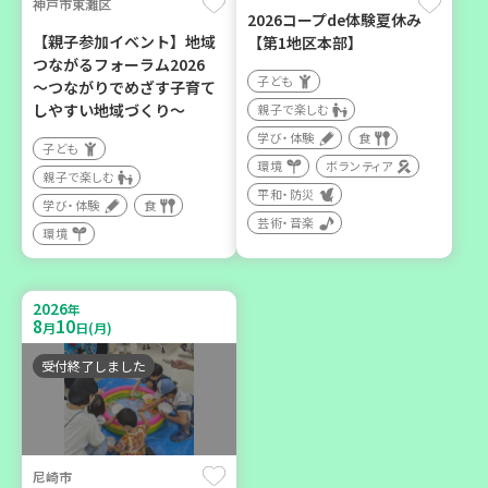
神戸市東灘区
2026コープde体験夏休み
カフェ・つどい場
【親子参加イベント】地域
【第1地区本部】
つながるフォーラム2026
子ども
～つながりでめざす子育て
2026
年
しやすい地域づくり～
親子で楽しむ
9
6
月
日(日)
学び・体験
食
子ども
環境
ボランティア
親子で楽しむ
平和・防災
学び・体験
食
芸術・音楽
環境
西宮市
野菜を食べよう！ベジ活キ
2026
年
ャンペーン【第２地区】
8
10
月
日(月)
子ども
受付終了しました
親子で楽しむ
学び・体験
食
尼崎市