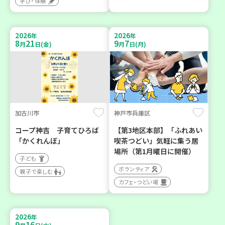
学び・体験
2026
2026
年
年
8
21
9
7
月
日(金)
月
日(月)
加古川市
神戸市兵庫区
コープ神吉 子育てひろば
【第3地区本部】「ふれあい
「かくれんぼ」
喫茶つどい」気軽に集う居
場所（第1月曜日に開催）
子ども
ボランティア
親子で楽しむ
カフェ・つどい場
2026
年
9
16