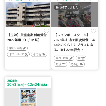
受付終了しました
【玉津】貸室定期利用受付
【レインボースクール】
2027年度（10/9〆切）
2026年 お店で順次開催！あ
なたのくらしにプラスにな
学び・体験
る、楽しい学習会♪
ボランティア
その他
学び・体験
食
環境
その他
2026
年
10
8
12
24
～
月
日(木)
月
日(木)