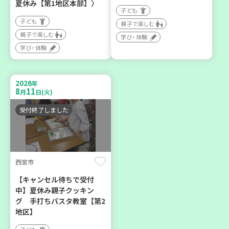
夏休み【第1地区本部】〉
子ども
子ども
親子で楽しむ
親子で楽しむ
学び・体験
神戸市東灘区
神戸市須磨区
学び・体験
【第3地区本部】住み慣れた
【第3地区本部】初心者も料
地域で暮らしたい 「コープ
理好きも集まれ～♪ メン
2026
年
くらしの助け合いの会」(会
(麺)ズ・クッキング
8
11
月
日(火)
場：住吉)
学び・体験
食
受付終了しました
ボランティア
2026
2026
年
年
8
27
8
28
月
日(木)
月
日(金)
西宮市
【キャンセル待ちで受付
中】夏休み親子クッキン
グ 手打ちパスタ教室【第2
地区】
神戸市兵庫区
神戸市長田区