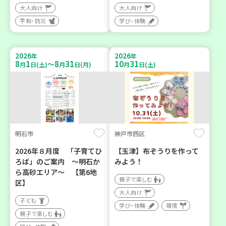
大人向け
大人向け
平和・防災
学び・体験
2026
2026
年
年
8
1
8
31
10
31
～
月
日(土)
月
日(月)
月
日(土)
明石市
神戸市西区
2026年８月度 「子育てひ
【玉津】布ぞうりを作って
ろば」のご案内 ～明石か
みよう！
ら高砂エリア～ 【第6地
親子で楽しむ
区】
大人向け
子ども
学び・体験
環境
親子で楽しむ