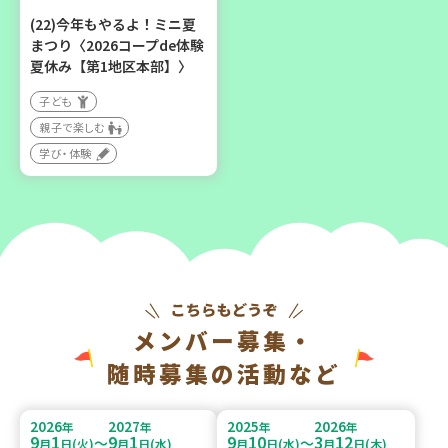
(22)今年もやるよ！ミニ夏
まつり〈2026コープde体験
夏休み【第1地区本部】〉
子ども
親子で楽しむ
学び・体験
メンバー募集・
随時募集の活動など
2026
2027
2025
2026
年
年
年
年
9
1
9
1
9
10
3
12
～
～
月
日(火)
月
日(水)
月
日(水)
月
日(木)