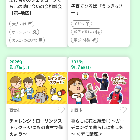
子育てひろば「うっきっき
らしの助け合いの会相談会
ー!」
【第4地区】
子ども
大人向け
親子で楽しむ
ボランティア
学び・体験
カフェ・つどい場
2026
2026
年
年
9
7
9
7
月
日(月)
月
日(月)
西宮市
川西市
チャレンジ！ローリングス
暮らしに花と緑を① ～ガー
トック ～いつもの食材で備
デニングで暮らしに癒しを
えよう～
～ ＜デモ講座＞