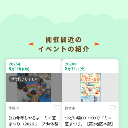
2026
2026
年
年
9
23
9
11
月
日(水)
月
日(金)
開催間近の
神戸市兵庫区
神戸市東灘区
イベントの紹介
【第3地区本部】こべっこ
【第3地区本部】「ふれあい
BOSAI(ぼうさい)教室～か
ティールームすみれ会」
2026
2026
年
年
ぞくで楽しくまなぼうさい
（毎月第2金曜日）
8
10
8
11
月
日(月)
月
日(火)
～
食
カフェ・つどい場
受付終了しました
学び・体験
平和・防災
尼崎市
西宮市
2026
2026
年
年
9
10
9
4
月
日(木)
月
日(金)
(22)今年もやるよ！ミニ夏
つどい場CO・KOで「ミニ
まつり〈2026コープde体験
夏まつり」【第2地区本部】