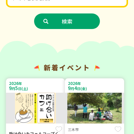
新着イベント
2026
2026
年
年
9
5
9
4
月
日(土)
月
日(金)
三木市
助け合いカフェ＆コープく