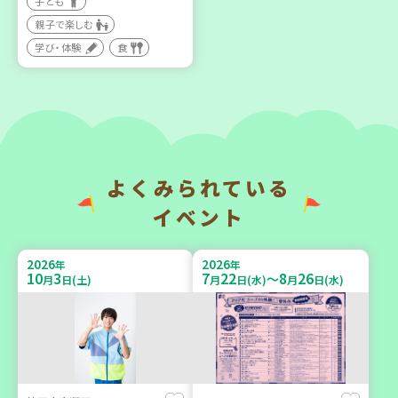
子ども
親子で楽しむ
【第3地区本部】住み慣れた
【第3地区本部】涼しい室内
地域で暮らしたい 「コープ
で遊ぼう♪ 親子で楽しい
学び・体験
食
くらしの助け合いの会」
夏祭り
（会場：兵庫）
親子で楽しむ
ボランティア
2026
2026
年
年
よくみられている
9
14
9
26
9
24
～
月
日(月)
月
日(土)
月
日(木)
イベント
2026
2026
年
年
10
3
7
22
8
26
～
月
日(土)
月
日(水)
月
日(水)
神戸市東灘区
「フードドライブ」集中受
【第3地区本部】地域のつど
け付け！
い場で憩いのひとときを
環境
ボランティア
（第4木曜日に開催）