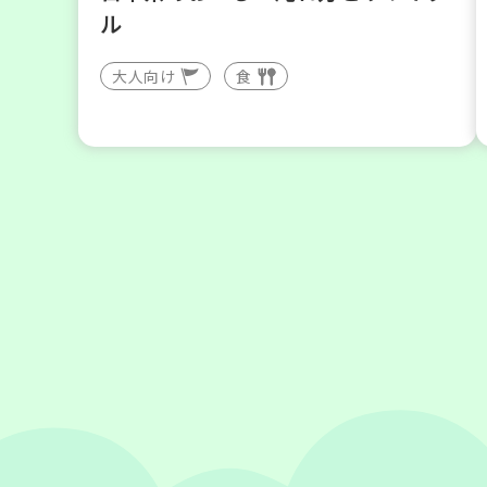
ル
大人向け
食
2026
年
9
5
月
日(土)