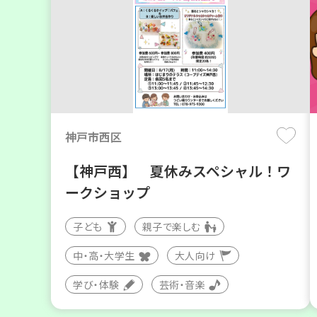
神戸市西区
【神戸西】 夏休みスペシャル！ワ
ークショップ
子ども
親子で楽しむ
中・高・大学生
大人向け
学び・体験
芸術・音楽