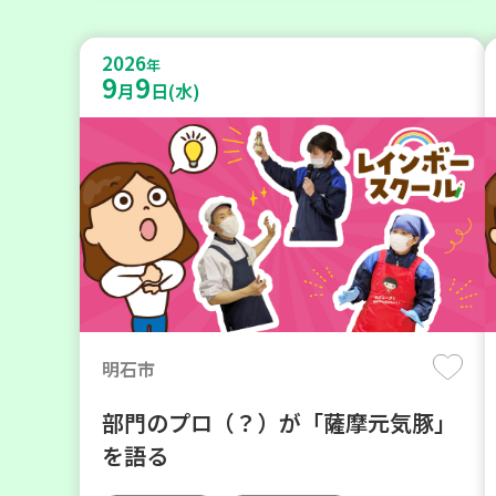
2026
年
9
9
月
日(水)
明石市
部門のプロ（？）が「薩摩元気豚」
を語る