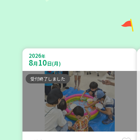
助け合いカフェ＆コープくらしの助
け合いの会相談会【第4地区】
2026
年
8
10
月
日(月)
大人向け
ボランティア
カフェ・つどい場
受付終了しました
2026
年
9
7
月
日(月)