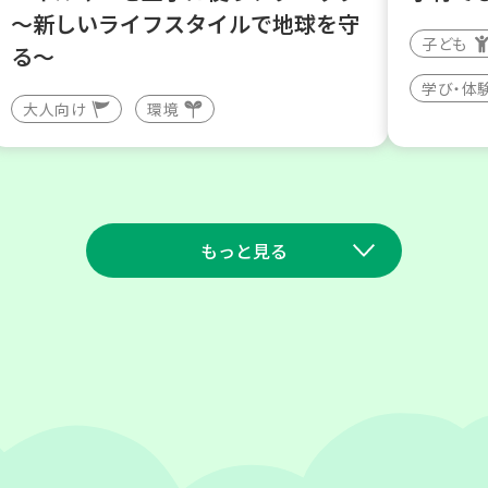
～新しいライフスタイルで地球を守
子ども
る～
学び・体
大人向け
環境
もっと見る
2026
2026
年
年
9
7
8
1
月
日(月)
月
日(