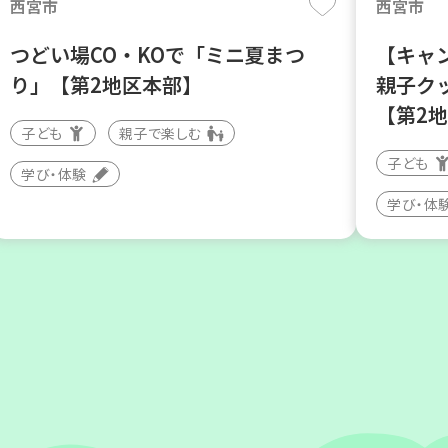
西宮市
西宮市
つどい場CO・KOで「ミニ夏まつ
【キャ
り」【第2地区本部】
親子ク
【第2
子ども
親子で楽しむ
子ども
学び・体験
学び・体
神戸市西区
加古川市
【玉津】布ぞうりを作ってみよう！
コープ
んぼ」
親子で楽しむ
大人向け
子ども
学び・体験
環境