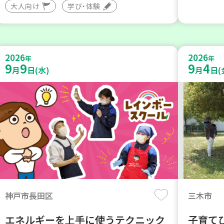
大人向け
学び・体験
2026
2026
年
年
9
9
9
4
月
日(水)
月
日(
神戸市長田区
三木市
エネルギーを上手に使うテクニック
子育て