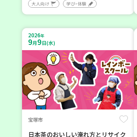
大人向け
学び・体験
2026
年
9
9
月
日(水)
宝塚市
日本茶のおいしい淹れ方とリサイク