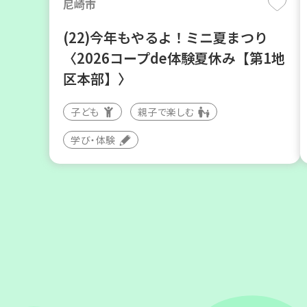
尼崎市
(22)今年もやるよ！ミニ夏まつり
〈2026コープde体験夏休み【第1地
区本部】〉
子ども
親子で楽しむ
学び・体験
川西市
暮らしに花と緑を① ～ガーデニング
で暮らしに癒しを～ ＜デモ講座＞
大人向け
学び・体験