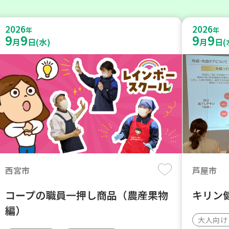
2026
2026
年
年
9
9
9
9
月
日(水)
月
日(
西宮市
芦屋市
コープの職員一押し商品（農産果物
キリン
編）
大人向け