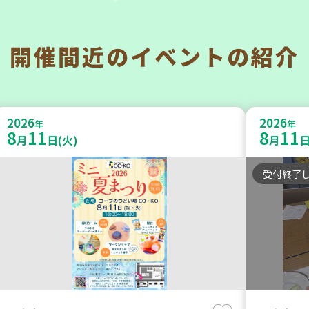
開催間近の
イベントの紹介
西宮市
明石市
チャレンジ！ローリングストック ～
202
2026
2026
いつもの食材で備えよう～
年
のご案
年
8
11
8
11
月
日(火)
月
日
～ 【
大人向け
平和・防災
受付終了
子ども
学び・体
2026
2026
年
年
10
31
8
21
月
日(土)
月
日