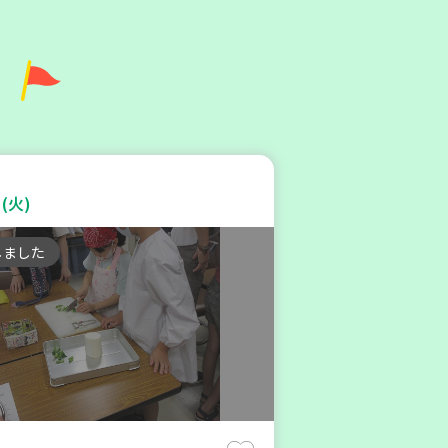
6年８月度 「子育てひろば」
内 ～明石から高砂エリア
(火)
第6地区】
しました
親子で楽しむ
験
(金)