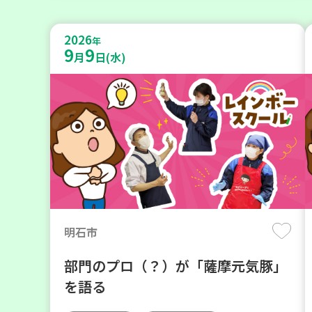
2026
年
9
9
月
日(水)
明石市
部門のプロ（？）が「薩摩元気豚」
を語る