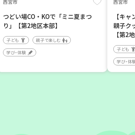
西宮市
西宮市
つどい場CO・KOで「ミニ夏まつ
【キャ
り」【第2地区本部】
親子ク
【第2
子ども
親子で楽しむ
子ども
学び・体験
学び・体
神戸市西区
加古川市
【玉津】布ぞうりを作ってみよう！
コープ
んぼ」
親子で楽しむ
大人向け
子ども
学び・体験
環境