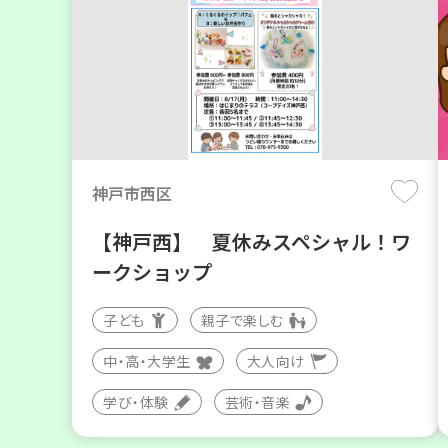
神戸市西区
【神戸西】 夏休みスペシャル！ワ
ークショップ
子ども
親子で楽しむ
中・高・大学生
大人向け
学び・体験
芸術・音楽