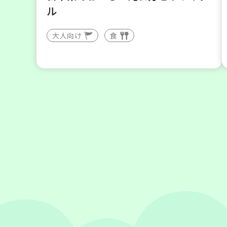
ル
大人向け
食
2026
年
9
5
月
日(土)