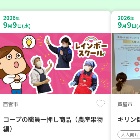
2026
2026
年
年
9
9
9
9
月
日(水)
月
日(
西宮市
芦屋市
コープの職員一押し商品（農産果物
キリン
編）
大人向け