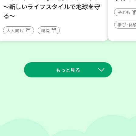
～新しいライフスタイルで地球を守
子ども
る～
学び・体
大人向け
環境
もっと見る
2026
2026
年
年
9
7
8
1
月
日(月)
月
日(