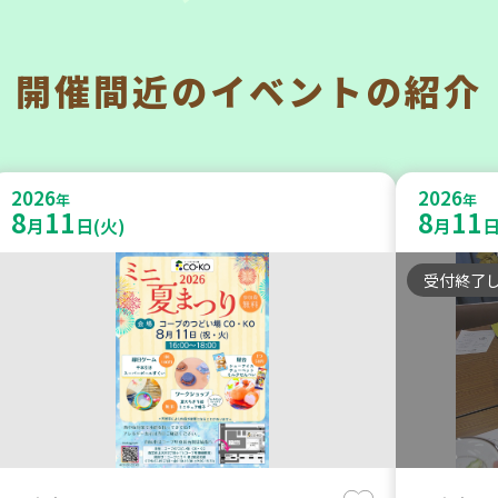
開催間近の
イベントの紹介
西宮市
明石市
チャレンジ！ローリングストック ～
202
2026
2026
いつもの食材で備えよう～
年
のご案
年
8
11
8
11
月
日(火)
月
日
～ 【
大人向け
平和・防災
受付終了
子ども
学び・体
2026
2026
年
年
10
31
8
21
月
日(土)
月
日