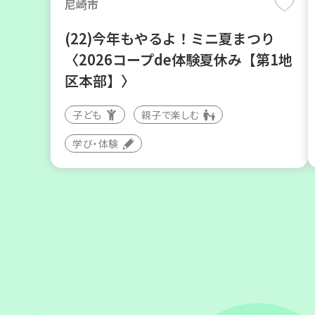
尼崎市
(22)今年もやるよ！ミニ夏まつり
〈2026コープde体験夏休み【第1地
区本部】〉
子ども
親子で楽しむ
学び・体験
川西市
暮らしに花と緑を① ～ガーデニング
で暮らしに癒しを～ ＜デモ講座＞
大人向け
学び・体験