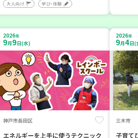
大人向け
学び・体験
2026
2026
年
年
9
9
9
4
月
日(水)
月
日(
神戸市長田区
三木市
エネルギーを上手に使うテクニック
子育て