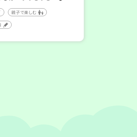
親子で楽しむ
験
8
31
～
土)
月
日(月)