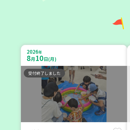
助け合いカフェ＆コープくらしの助
け合いの会相談会【第4地区】
2026
年
8
10
月
日(月)
大人向け
ボランティア
カフェ・つどい場
受付終了しました
2026
年
9
7
月
日(月)