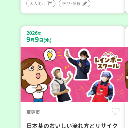
大人向け
学び・体験
2026
年
9
9
月
日(水)
宝塚市
日本茶のおいしい淹れ方とリサイク