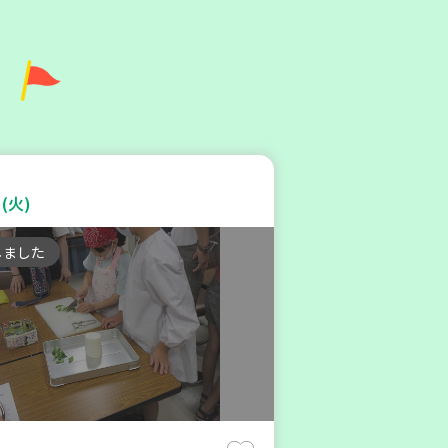
6年８月度 「子育てひろば」
内 ～明石から高砂エリア
(火)
第6地区】
しました
親子で楽しむ
験
(金)