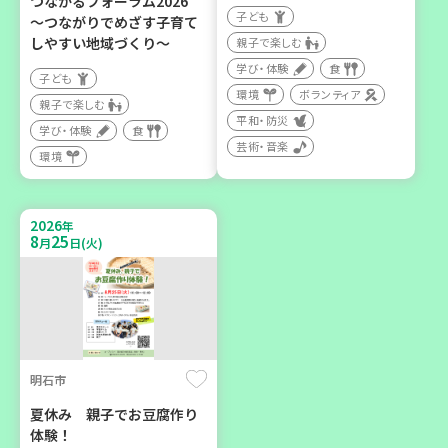
つながるフォーラム2026
子ども
～つながりでめざす子育て
しやすい地域づくり～
親子で楽しむ
2026
年
学び・体験
食
8
1
8
31
～
月
日(土)
月
日(月)
子ども
環境
ボランティア
親子で楽しむ
平和・防災
学び・体験
食
芸術・音楽
環境
明石市
2026
年
8
25
月
日(火)
2026年８月度 「子育てひ
ろば」のご案内 ～明石か
ら高砂エリア～ 【第6地
区】
子ども
親子で楽しむ
明石市
学び・体験
夏休み 親子でお豆腐作り
体験！