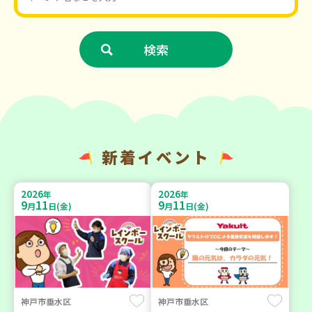
新着イベント
2026
2026
年
年
9
11
9
11
月
日(金)
月
日(金)
神戸市垂水区
神戸市垂水区