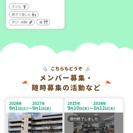
子ども
親子で楽しむ
学び・体験
食
メンバー募集・
随時募集の活動など
2026
2027
2025
2026
年
年
年
年
9
1
9
1
9
10
3
12
～
～
月
日(火)
月
日(水)
月
日(水)
月
日(木)
受付終了しました