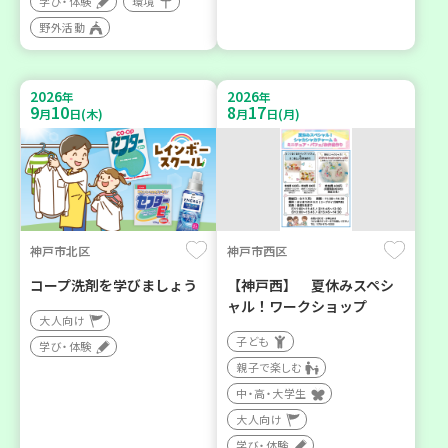
学び・体験
環境
野外活動
2026
2026
年
年
9
10
8
17
月
日(木)
月
日(月)
神戸市北区
神戸市西区
コープ洗剤を学びましょう
【神戸西】 夏休みスペシ
ャル！ワークショップ
大人向け
子ども
学び・体験
親子で楽しむ
中・高・大学生
大人向け
学び・体験