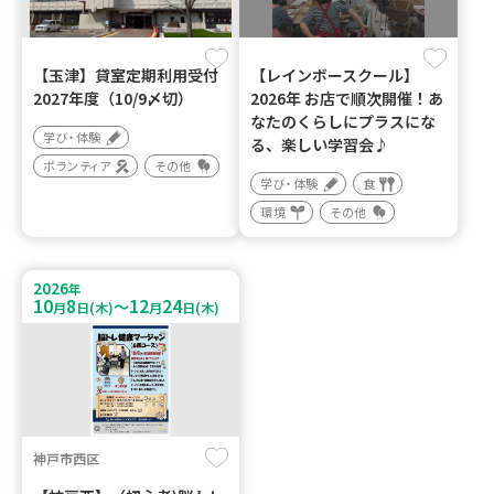
【玉津】貸室定期利用受付
【レインボースクール】
2027年度（10/9〆切）
2026年 お店で順次開催！あ
なたのくらしにプラスにな
学び・体験
る、楽しい学習会♪
ボランティア
その他
学び・体験
食
環境
その他
2026
年
10
8
12
24
～
月
日(木)
月
日(木)
神戸市西区