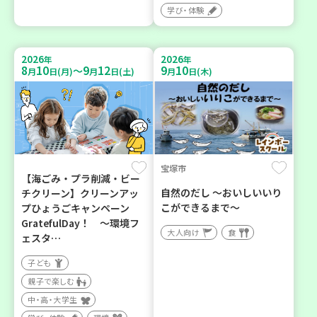
学び・体験
2026
2026
年
年
8
10
9
12
9
10
～
月
日(月)
月
日(土)
月
日(木)
宝塚市
【海ごみ・プラ削減・ビー
自然のだし ～おいしいいり
チクリーン】クリーンアッ
こができるまで～
プひょうごキャンペーン
GratefulDay！ ～環境フ
大人向け
食
ェスタ…
子ども
親子で楽しむ
中・高・大学生