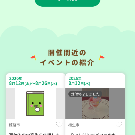
2026
2026
年
年
9
9
9
9
月
日(水)
月
日(水)
開催間近の
神戸市長田区
神戸市西区
イベントの紹介
エネルギーを上手に使うテ
ほっとライフ講座～救急救
クニック ～新しいライフス
命体験講座～
2026
2026
年
年
タイルで地球を守る～
8
12
8
26
8
12
～
月
日(水)
月
日(水)
月
日(水)
大人向け
大人向け
環境
平和・防災
受付終了しました
2026
2026
年
年
9
9
9
9
月
日(水)
月
日(水)
姫路市
相生市
夏休みの中高生を応援しま
『UVレジンでパフェのキー