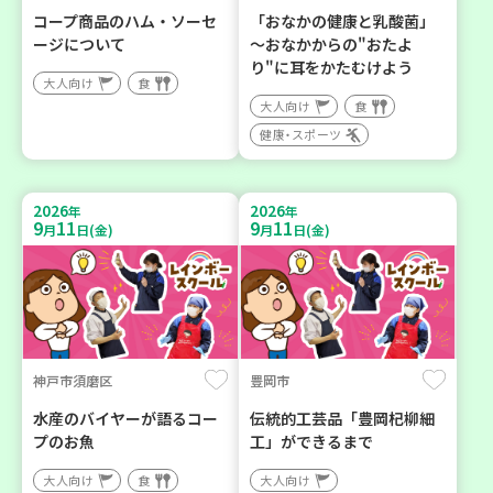
コープ商品のハム・ソーセ
「おなかの健康と乳酸菌」
ージについて
～おなかからの"おたよ
り"に耳をかたむけよう
大人向け
食
大人向け
食
健康・スポーツ
2026
2026
年
年
9
11
9
11
月
日(金)
月
日(金)
神戸市須磨区
豊岡市
水産のバイヤーが語るコー
伝統的工芸品「豊岡杞柳細
プのお魚
工」ができるまで
大人向け
食
大人向け