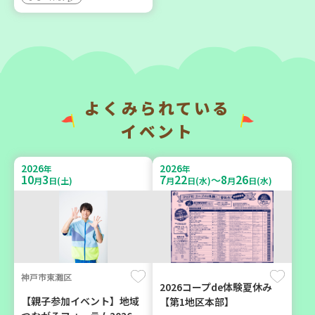
キリン健康セミナー
日本茶のおいしい淹れ方と
リサイクル
大人向け
食
大人向け
食
2026
2026
年
年
よくみられている
9
5
9
4
月
日(土)
月
日(金)
イベント
2026
2026
年
年
10
3
7
22
8
26
～
月
日(土)
月
日(水)
月
日(水)
三木市
助け合いカフェ＆コープく
子育てひろば「うっきっき
らしの助け合いの会相談会
ー!」
【第4地区】
子ども
大人向け
神戸市東灘区
2026コープde体験夏休み
親子で楽しむ
ボランティア
【親子参加イベント】地域
【第1地区本部】
学び・体験
カフェ・つどい場