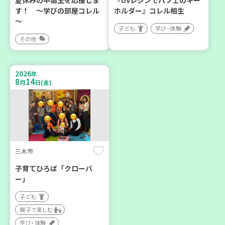
す！ ～学びの部屋コレル
ホルダー』コレル相生
～
子ども
学び・体験
その他
明石市
神戸市西区
部門のプロ（？）が「薩摩
ほっとライフ講座 ～救急救
元気豚」を語る
命体験講座～
2026
年
8
14
月
日(金)
大人向け
大人向け
学び・体験
平和・防災
2026
2026
年
年
9
9
9
9
月
日(水)
月
日(水)
三木市
子育てひろば「クローバ
ー」
子ども
親子で楽しむ
芦屋市
宝塚市
学び・体験