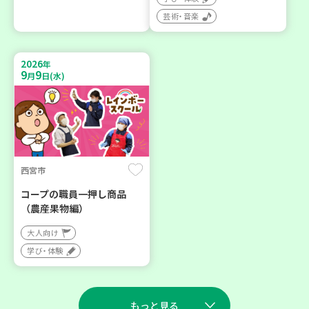
芸術・音楽
2026
年
9
9
月
日(水)
西宮市
コープの職員一押し商品
（農産果物編）
大人向け
学び・体験
もっと見る