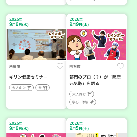
2026
2026
年
年
9
9
9
9
月
日(水)
月
日(水)
芦屋市
明石市
キリン健康セミナー
部門のプロ（？）が「薩摩
元気豚」を語る
大人向け
食
大人向け
学び・体験
2026
2026
年
年
9
9
9
5
月
日(水)
月
日(土)