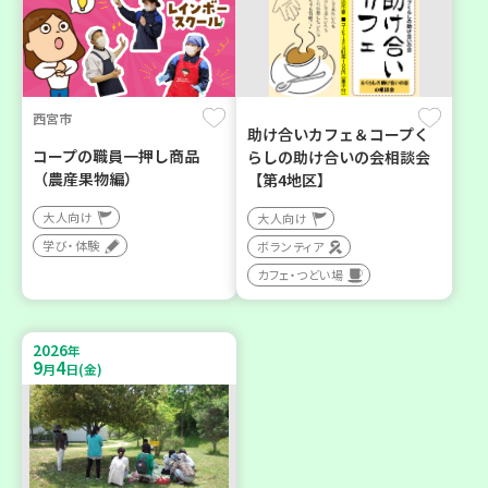
西宮市
助け合いカフェ＆コープく
コープの職員一押し商品
らしの助け合いの会相談会
（農産果物編）
【第4地区】
大人向け
大人向け
学び・体験
ボランティア
カフェ・つどい場
2026
年
9
4
月
日(金)