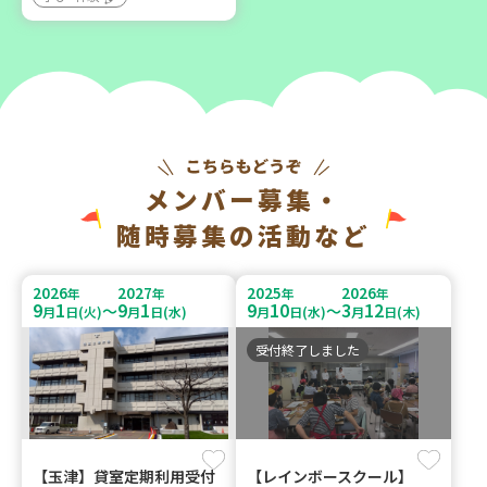
メンバー募集・
随時募集の活動など
2026
2027
2025
2026
年
年
年
年
9
1
9
1
9
10
3
12
～
～
月
日(火)
月
日(水)
月
日(水)
月
日(木)
受付終了しました
【玉津】貸室定期利用受付
【レインボースクール】