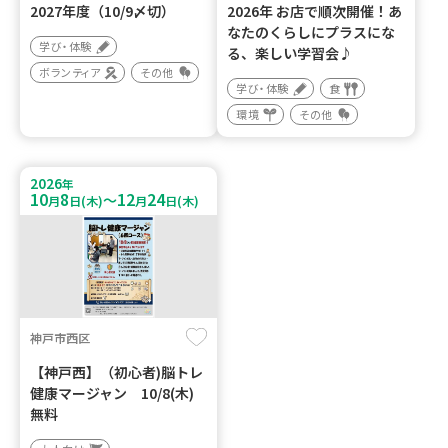
2027年度（10/9〆切）
2026年 お店で順次開催！あ
なたのくらしにプラスにな
学び・体験
る、楽しい学習会♪
ボランティア
その他
学び・体験
食
環境
その他
2026
年
10
8
12
24
～
月
日(木)
月
日(木)
神戸市西区
【神戸西】（初心者)脳トレ
健康マージャン 10/8(木)
無料