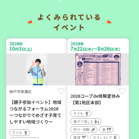
よくみられている
2026
2026
年
年
9
7
9
14
9
26
～
月
日(月)
月
日(月)
月
日(土)
イベント
2026
2026
年
年
10
3
7
22
8
26
～
月
日(土)
月
日(水)
月
日(水)
神戸市兵庫区
「フードドライブ」集中受
【第3地区本部】「ふれあい
け付け！
喫茶つどい」気軽に集う居
環境
ボランティア
場所（第1月曜日に開催）
神戸市東灘区
2026コープde体験夏休み
ボランティア
【親子参加イベント】地域
【第1地区本部】
つながるフォーラム2026
カフェ・つどい場
子ども
～つながりでめざす子育て
しやすい地域づくり～
親子で楽しむ
学び・体験
食
2026
年
子ども
9
16
月
日(水)
環境
ボランティア