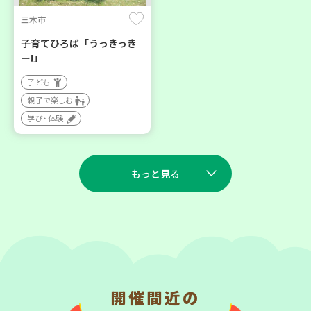
三木市
子育てひろば「うっきっき
ー!」
子ども
親子で楽しむ
学び・体験
もっと見る
2026
2026
年
年
9
7
9
7
月
日(月)
月
日(月)
開催間近の
川西市
西宮市