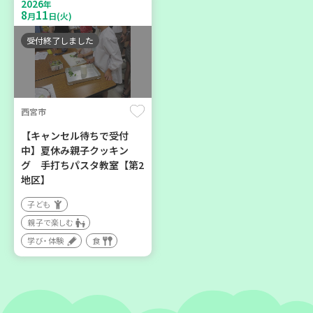
2026
親子で楽しむ
年
区】
8
11
月
日(火)
大人向け
子ども
学び・体験
環境
受付終了しました
親子で楽しむ
学び・体験
西宮市
2026
2026
年
年
8
21
8
28
月
日(金)
月
日(金)
【キャンセル待ちで受付
中】夏休み親子クッキン
グ 手打ちパスタ教室【第2
地区】
子ども
親子で楽しむ
加古川市
神戸市長田区
学び・体験
食
コープ神吉 子育てひろば
【第3地区本部】涼しい室内
「かくれんぼ」
で遊ぼう♪ 親子で楽しい
夏祭り
子ども
親子で楽しむ
親子で楽しむ