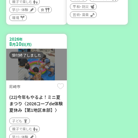
親子で楽しむ
平和・防災
学び・体験
食
芸術・音楽
環境
2026
神戸市兵庫区
年
8
10
月
日(月)
【第3地区本部】ほっとひと
受付終了しました
いき 親子でゆったりタイ
ム♪(毎月開催予定)
子ども
親子で楽しむ
尼崎市
学び・体験
(22)今年もやるよ！ミニ夏
カフェ・つどい場
まつり〈2026コープde体験
夏休み【第1地区本部】〉
子ども
親子で楽しむ
学び・体験