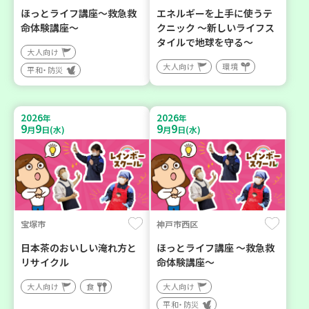
ほっとライフ講座～救急救
エネルギーを上手に使うテ
命体験講座～
クニック ～新しいライフス
タイルで地球を守る～
大人向け
大人向け
環境
平和・防災
2026
2026
年
年
9
9
9
9
月
日(水)
月
日(水)
宝塚市
神戸市西区
日本茶のおいしい淹れ方と
ほっとライフ講座 ～救急救
リサイクル
命体験講座～
大人向け
食
大人向け
平和・防災