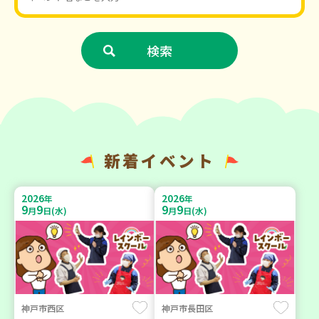
新着イベント
2026
2026
年
年
9
9
9
9
月
日(水)
月
日(水)
神戸市西区
神戸市長田区