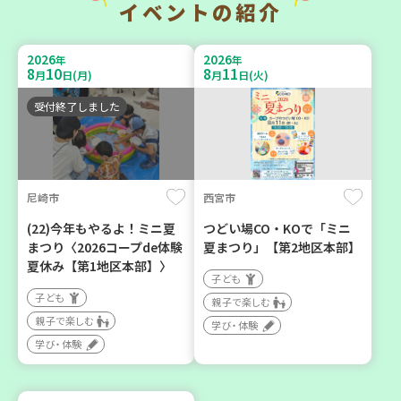
イベントの紹介
暮らしに花と緑を① ～ガー
チャレンジ！ローリングス
デニングで暮らしに癒しを
トック ～いつもの食材で備
2026
2026
年
年
～ ＜デモ講座＞
えよう～
8
10
8
11
月
日(月)
月
日(火)
大人向け
大人向け
受付終了しました
学び・体験
平和・防災
2026
2026
年
年
8
1
8
31
10
31
尼崎市
西宮市
～
月
日(土)
月
日(月)
月
日(土)
(22)今年もやるよ！ミニ夏
つどい場CO・KOで「ミニ
まつり〈2026コープde体験
夏まつり」【第2地区本部】
夏休み【第1地区本部】〉
子ども
子ども
親子で楽しむ
親子で楽しむ
明石市
神戸市西区
学び・体験
学び・体験
2026年８月度 「子育てひ
【玉津】布ぞうりを作って
ろば」のご案内 ～明石か
みよう！
ら高砂エリア～ 【第6地