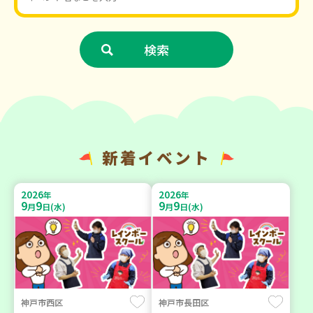
新着イベント
2026
2026
年
年
9
9
9
9
月
日(水)
月
日(水)
神戸市西区
神戸市長田区