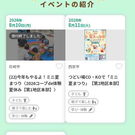
イベントの紹介
暮らしに花と緑を① ～ガー
チャレンジ！ローリングス
デニングで暮らしに癒しを
トック ～いつもの食材で備
2026
2026
年
年
～ ＜デモ講座＞
えよう～
8
10
8
11
月
日(月)
月
日(火)
大人向け
大人向け
受付終了しました
学び・体験
平和・防災
2026
2026
年
年
8
1
8
31
10
31
尼崎市
西宮市
～
月
日(土)
月
日(月)
月
日(土)
(22)今年もやるよ！ミニ夏
つどい場CO・KOで「ミニ
まつり〈2026コープde体験
夏まつり」【第2地区本部】
夏休み【第1地区本部】〉
子ども
子ども
親子で楽しむ
親子で楽しむ
明石市
神戸市西区
学び・体験
学び・体験
2026年８月度 「子育てひ
【玉津】布ぞうりを作って
ろば」のご案内 ～明石か
みよう！
ら高砂エリア～ 【第6地