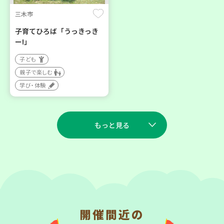
三木市
子育てひろば「うっきっき
ー!」
子ども
親子で楽しむ
学び・体験
もっと見る
2026
2026
年
年
9
7
9
7
月
日(月)
月
日(月)
開催間近の
川西市
西宮市