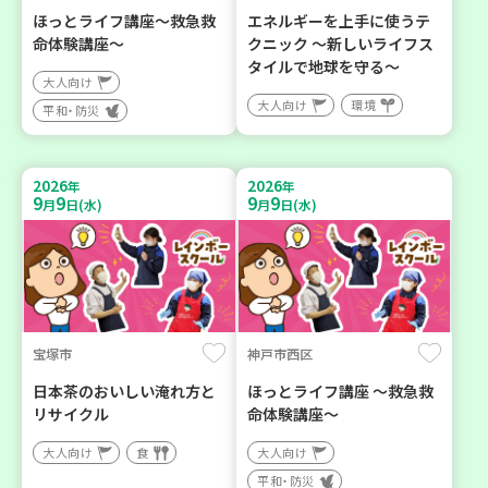
ほっとライフ講座～救急救
エネルギーを上手に使うテ
命体験講座～
クニック ～新しいライフス
タイルで地球を守る～
大人向け
大人向け
環境
平和・防災
2026
2026
年
年
9
9
9
9
月
日(水)
月
日(水)
宝塚市
神戸市西区
日本茶のおいしい淹れ方と
ほっとライフ講座 ～救急救
リサイクル
命体験講座～
大人向け
食
大人向け
平和・防災