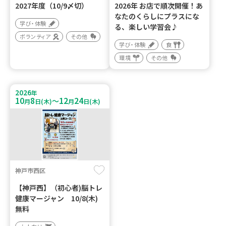
2027年度（10/9〆切）
2026年 お店で順次開催！あ
なたのくらしにプラスにな
学び・体験
る、楽しい学習会♪
ボランティア
その他
学び・体験
食
環境
その他
2026
年
10
8
12
24
～
月
日(木)
月
日(木)
神戸市西区
【神戸西】（初心者)脳トレ
健康マージャン 10/8(木)
無料