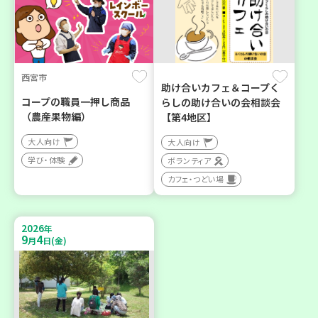
西宮市
助け合いカフェ＆コープく
コープの職員一押し商品
らしの助け合いの会相談会
（農産果物編）
【第4地区】
大人向け
大人向け
学び・体験
ボランティア
カフェ・つどい場
2026
年
9
4
月
日(金)