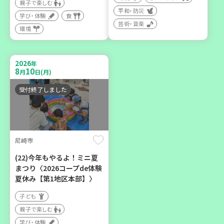
親子で楽しむ
平和・防災
学び・体験
食
芸術・音楽
環境
2026
神戸市兵庫区
年
8
10
月
日(月)
【第3地区本部】ほっとひと
受付終了しました
いき 親子でゆったりタイ
ム♪(毎月開催予定)
子ども
親子で楽しむ
尼崎市
学び・体験
(22)今年もやるよ！ミニ夏
カフェ・つどい場
まつり〈2026コープde体験
夏休み【第1地区本部】〉
子ども
親子で楽しむ
学び・体験