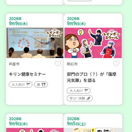
2026
2026
年
年
9
9
9
9
月
日(水)
月
日(水)
芦屋市
明石市
キリン健康セミナー
部門のプロ（？）が「薩摩
元気豚」を語る
大人向け
食
大人向け
学び・体験
2026
2026
年
年
9
9
9
5
月
日(水)
月
日(土)