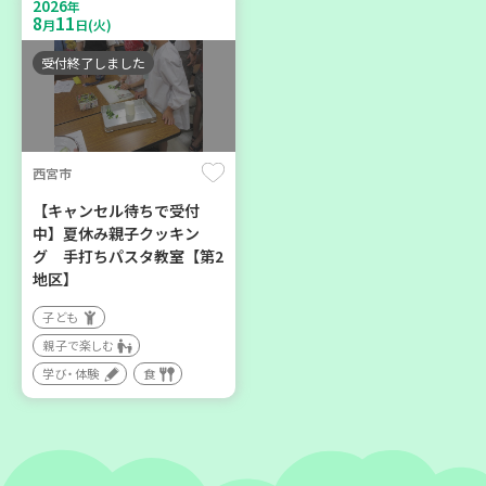
2026
親子で楽しむ
年
区】
8
11
月
日(火)
大人向け
子ども
学び・体験
環境
受付終了しました
親子で楽しむ
学び・体験
西宮市
2026
2026
年
年
8
21
8
28
月
日(金)
月
日(金)
【キャンセル待ちで受付
中】夏休み親子クッキン
グ 手打ちパスタ教室【第2
地区】
子ども
親子で楽しむ
加古川市
神戸市長田区
学び・体験
食
コープ神吉 子育てひろば
【第3地区本部】涼しい室内
「かくれんぼ」
で遊ぼう♪ 親子で楽しい
夏祭り
子ども
親子で楽しむ
親子で楽しむ