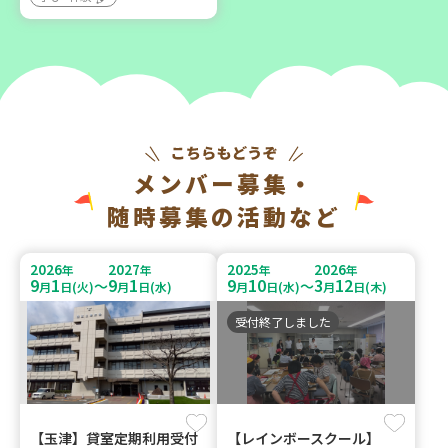
メンバー募集・
随時募集の活動など
2026
2027
2025
2026
年
年
年
年
9
1
9
1
9
10
3
12
～
～
月
日(火)
月
日(水)
月
日(水)
月
日(木)
受付終了しました
【玉津】貸室定期利用受付
【レインボースクール】