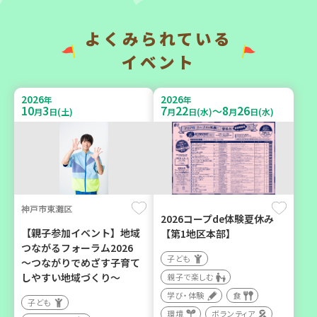
よくみられている
2026
2026
年
年
9
7
9
14
9
26
～
月
日(月)
月
日(月)
月
日(土)
イベント
2026
2026
年
年
10
3
7
22
8
26
～
月
日(土)
月
日(水)
月
日(水)
神戸市兵庫区
「フードドライブ」集中受
【第3地区本部】「ふれあい
け付け！
喫茶つどい」気軽に集う居
環境
ボランティア
場所（第1月曜日に開催）
神戸市東灘区
2026コープde体験夏休み
ボランティア
【親子参加イベント】地域
【第1地区本部】
つながるフォーラム2026
カフェ・つどい場
子ども
～つながりでめざす子育て
しやすい地域づくり～
親子で楽しむ
学び・体験
食
2026
年
子ども
9
16
月
日(水)
環境
ボランティア