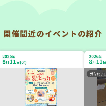
開催間近の
イベントの紹介
神戸市東灘区
神戸市兵
【第3地区本部】「ふれあいティー
【第3地
2026
2026
ルームすみれ会」（毎月第2金曜
年
うさい
年
8
11
8
11
月
日(火)
月
日
日）
うさい
受付終了
食
カフェ・つどい場
学び・体
2026
2026
年
年
9
24
8
27