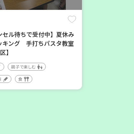
(木)
ンセル待ちで受付中】夏休み
ッキング 手打ちパスタ教室
地区】
親子で楽しむ
庫区
験
食
地区本部】住み慣れた地域で
たい 「コープくらしの助け合
」（会場：兵庫）
ィア