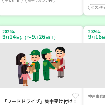
子ども
親子で楽しむ
ボランテ
2026
2026
年
年
9
14
9
26
9
16
～
月
日(月)
月
日(土)
月
日
神戸市兵
「フードドライブ」集中受け付け！