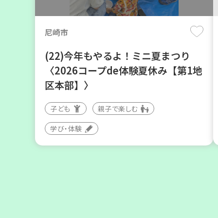
月
日(木)
尼崎市
(22)今年もやるよ！ミニ夏まつり
〈2026コープde体験夏休み【第1地
区本部】〉
子ども
親子で楽しむ
神戸市東灘区
学び・体験
【第3地区本部】住み慣れた地域で
暮らしたい 「コープくらしの助け合
いの会」(会場：住吉)
ボランティア