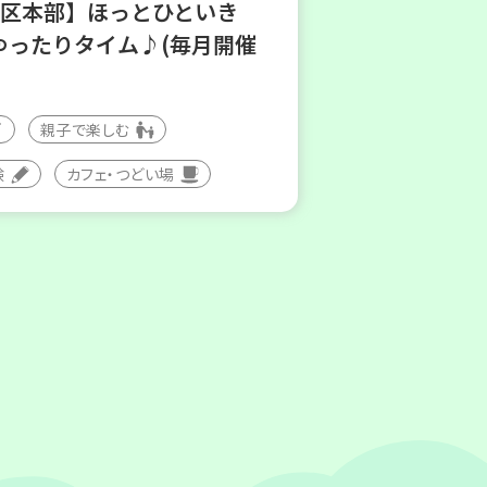
地区本部】ほっとひといき
ゆったりタイム♪(毎月開催
親子で楽しむ
験
カフェ・つどい場
(水)