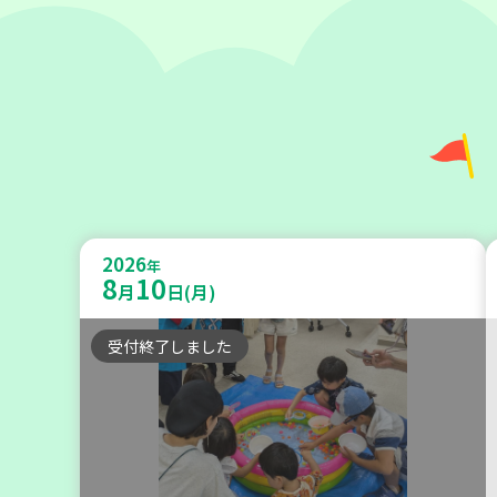
神戸市長田区
【第3地区本部】涼しい室内で遊ぼ
2026
う♪ 親子で楽しい夏祭り
年
8
10
月
日(月)
親子で楽しむ
受付終了しました
2026
年
9
10