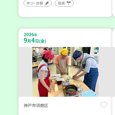
学び・体験
環境
2026
年
9
4
月
日(金)
神戸市須磨区