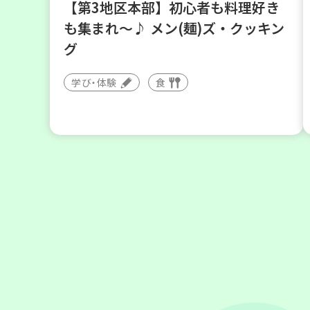
【第3地区本部】初心者も料理好き
も集まれ～♪ メン(麺)ズ・クッキン
グ
学び・体験
食
2026
年
8
28
月
日(金)