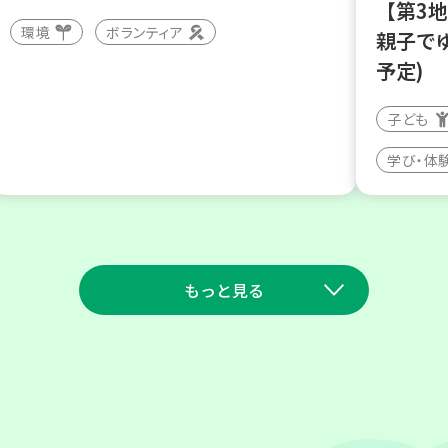
【第3
環境
ボランティア
親子で
予定)
子ども
学び・体
もっと見る
2026
2026
年
年
9
11
9
23
月
日(金)
月
日