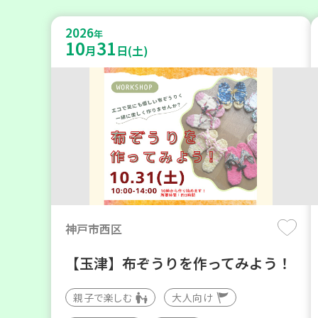
2026
年
10
31
月
日(土)
神戸市西区
【玉津】布ぞうりを作ってみよう！
親子で楽しむ
大人向け