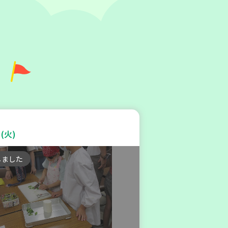
庫区
区本部】こべっこBOSAI(ぼ
)教室～かぞくで楽しくまなぼ
(火)
～
しました
験
平和・防災