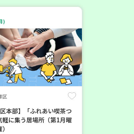
月)
庫区
地区本部】「ふれあい喫茶つ
気軽に集う居場所（第1月曜
催）