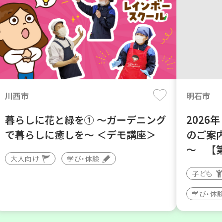
川西市
明石市
暮らしに花と緑を① ～ガーデニング
202
で暮らしに癒しを～ ＜デモ講座＞
のご案
～ 【
大人向け
学び・体験
子ども
学び・体