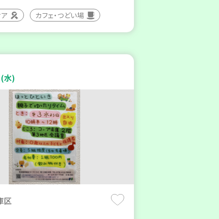
ィア
カフェ・つどい場
(水)
庫区