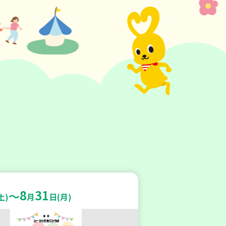
8
31
～
土)
月
日(月)