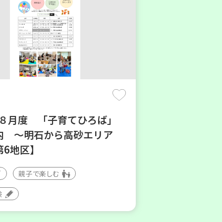
6年８月度 「子育てひろば」
内 ～明石から高砂エリア
第6地区】
親子で楽しむ
験