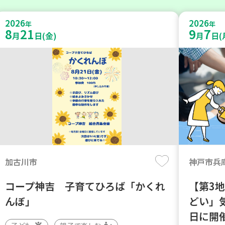
2026
2026
年
年
8
21
9
7
月
日(金)
月
日(
加古川市
神戸市兵
コープ神吉 子育てひろば「かくれ
【第3
んぼ」
どい」
日に開