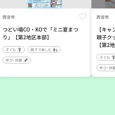
月
日(木)
月
日
西宮市
西宮市
つどい場CO・KOで「ミニ夏まつ
【キャ
り」【第2地区本部】
親子ク
【第2
子ども
親子で楽しむ
子ども
学び・体験
神戸市東灘区
神戸市兵
学び・体
【第3地区本部】地域のつどい場で
【第3
憩いのひとときを（第4木曜日に開
暮らし
催）
いの会
カフェ・つどい場
ボランテ