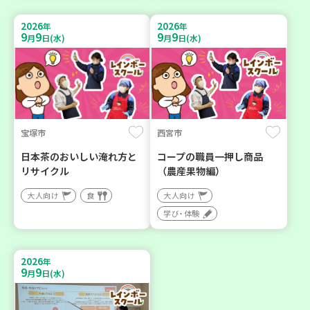
2026
2026
年
年
9
9
9
9
月
日(水)
月
日(水)
宝塚市
西宮市
日本茶のおいしい淹れ方と
コープの職員一押し商品
リサイクル
（農産果物編）
大人向け
食
大人向け
学び・体験
2026
年
9
9
月
日(水)