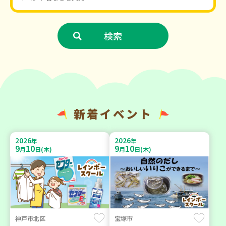
新着イベント
2026
2026
年
年
9
10
9
10
月
日(木)
月
日(木)
神戸市北区
宝塚市