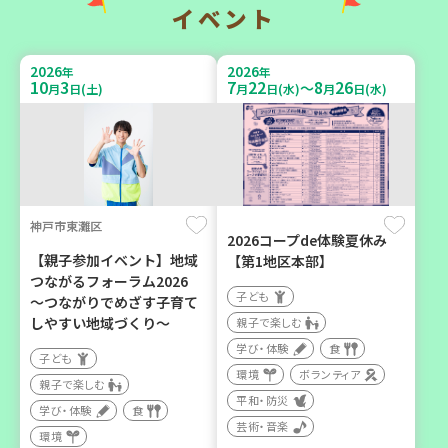
学び・体験
イベント
2026
2026
年
年
2026
2026
年
年
10
3
7
22
8
26
～
10
31
8
21
月
日(土)
月
日(水)
月
日(水)
月
日(土)
月
日(金)
神戸市東灘区
神戸市西区
加古川市
2026コープde体験夏休み
【親子参加イベント】地域
【第1地区本部】
【玉津】布ぞうりを作って
コープ神吉 子育てひろば
つながるフォーラム2026
みよう！
「かくれんぼ」
子ども
～つながりでめざす子育て
親子で楽しむ
子ども
しやすい地域づくり～
親子で楽しむ
大人向け
親子で楽しむ
学び・体験
食
子ども
学び・体験
環境
環境
ボランティア
親子で楽しむ
平和・防災
学び・体験
食
芸術・音楽
環境
2026
年