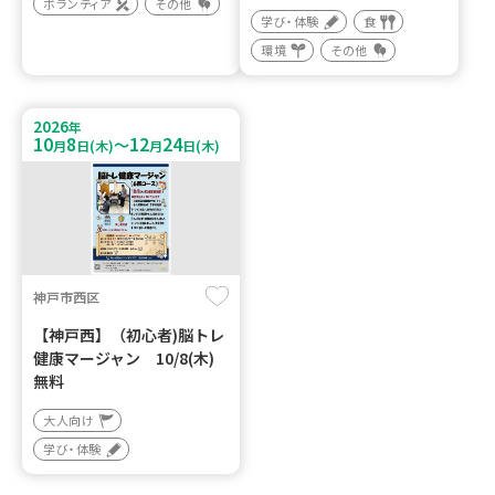
ボランティア
その他
学び・体験
食
環境
その他
2026
年
10
8
12
24
～
月
日(木)
月
日(木)
神戸市西区
【神戸西】（初心者)脳トレ
健康マージャン 10/8(木)
無料
大人向け
学び・体験