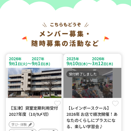
メンバー募集・
随時募集の活動など
2026
2027
2025
2026
年
年
年
年
9
1
9
1
9
10
3
12
～
～
月
日(火)
月
日(水)
月
日(水)
月
日(木)
受付終了しました
【玉津】貸室定期利用受付
【レインボースクール】
2027年度（10/9〆切）
2026年 お店で順次開催！あ
なたのくらしにプラスにな
学び・体験
る、楽しい学習会♪