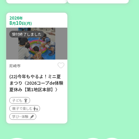
9
14
9
26
～
月
日(月)
月
日(土)
2026
年
8
10
月
日(月)
受付終了しました
「フードドライブ」集中受
け付け！
尼崎市
環境
ボランティア
(22)今年もやるよ！ミニ夏
まつり〈2026コープde体験
夏休み【第1地区本部】〉
子ども
親子で楽しむ
学び・体験