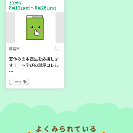
2026
年
大人向け
親子で楽しむ
8
12
8
26
～
月
日(水)
月
日(水)
平和・防災
学び・体験
2026
2026
年
年
8
1
8
31
9
7
～
月
日(土)
月
日(月)
月
日(月)
姫路市
夏休みの中高生を応援しま
す！ ～学びの部屋コレル
～
明石市
川西市
その他
2026年８月度 「子育てひ
暮らしに花と緑を① ～ガー
ろば」のご案内 ～明石か
デニングで暮らしに癒しを
ら高砂エリア～ 【第6地
～ ＜デモ講座＞
区】
大人向け
子ども
学び・体験
よくみられている
親子で楽しむ