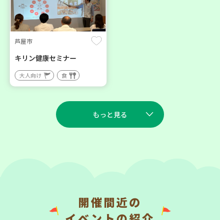
芦屋市
キリン健康セミナー
大人向け
食
もっと見る
2026
2026
年
年
9
9
9
5
月
日(水)
月
日(土)
開催間近の
神戸市西区
イベントの紹介
助け合いカフェ＆コープく