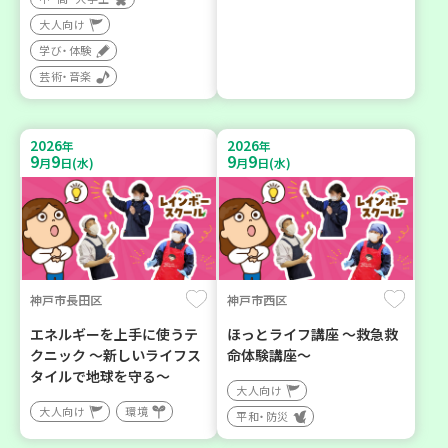
大人向け
学び・体験
芸術・音楽
2026
2026
年
年
9
9
9
9
月
日(水)
月
日(水)
神戸市長田区
神戸市西区
エネルギーを上手に使うテ
ほっとライフ講座 ～救急救
クニック ～新しいライフス
命体験講座～
タイルで地球を守る～
大人向け
大人向け
環境
平和・防災