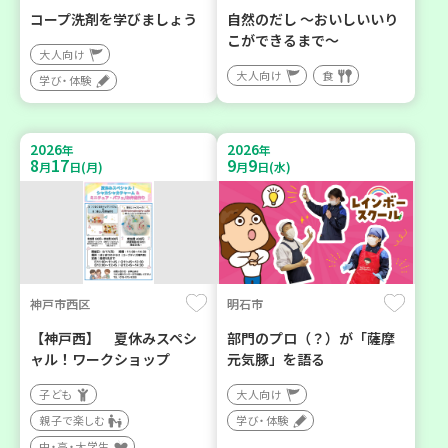
コープ洗剤を学びましょう
自然のだし ～おいしいいり
こができるまで～
大人向け
大人向け
食
学び・体験
2026
2026
年
年
8
17
9
9
月
日(月)
月
日(水)
神戸市西区
明石市
【神戸西】 夏休みスペシ
部門のプロ（？）が「薩摩
ャル！ワークショップ
元気豚」を語る
子ども
大人向け
親子で楽しむ
学び・体験
中・高・大学生