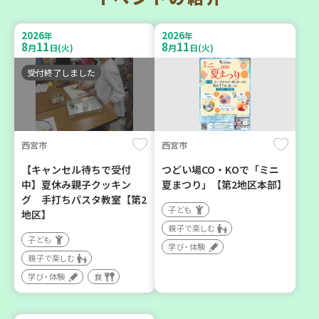
ほっとライフ講座～救急救
らしの助け合いの会相談会
命体験講座～
【第4地区】
2026
2026
年
年
8
11
8
11
月
日(火)
月
日(火)
大人向け
大人向け
平和・防災
ボランティア
受付終了しました
カフェ・つどい場
2026
2026
年
年
西宮市
西宮市
9
4
9
7
月
日(金)
月
日(月)
【キャンセル待ちで受付
つどい場CO・KOで「ミニ
中】夏休み親子クッキン
夏まつり」【第2地区本部】
グ 手打ちパスタ教室【第2
子ども
地区】
親子で楽しむ
子ども
学び・体験
三木市
西宮市
親子で楽しむ
子育てひろば「うっきっき
チャレンジ！ローリングス
学び・体験
食
ー!」
トック ～いつもの食材で備
えよう～
子ども