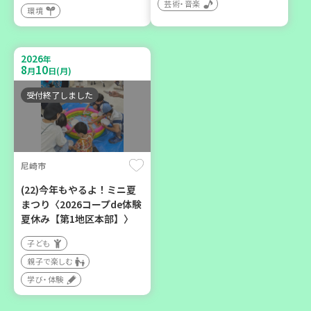
芸術・音楽
環境
2026
年
9
12
月
日(土)
2026
年
8
10
月
日(月)
受付終了しました
豊岡市
大人の発達障がいを学び、
親子で心を軽くしません
尼崎市
か？
(22)今年もやるよ！ミニ夏
大人向け
まつり〈2026コープde体験
夏休み【第1地区本部】〉
学び・体験
子ども
親子で楽しむ
学び・体験