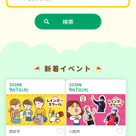
新着イベント
2026
2026
年
年
9
7
9
7
月
日(月)
月
日(月)
西宮市
川西市