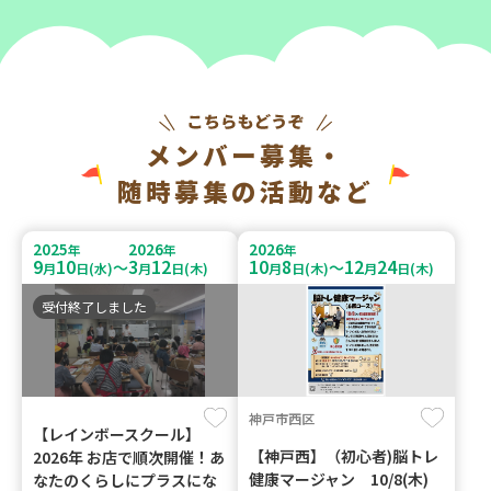
メンバー募集・
随時募集の活動など
2025
2026
2026
年
年
年
9
10
3
12
10
8
12
24
～
～
月
日(水)
月
日(木)
月
日(木)
月
日(木)
受付終了しました
神戸市西区
【レインボースクール】
【神戸西】（初心者)脳トレ
2026年 お店で順次開催！あ
健康マージャン 10/8(木)
なたのくらしにプラスにな