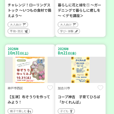
チャレンジ！ローリングス
暮らしに花と緑を① ～ガー
トック ～いつもの食材で備
デニングで暮らしに癒しを
えよう～
～ ＜デモ講座＞
大人向け
大人向け
平和・防災
学び・体験
2026
2026
年
年
10
31
8
21
月
日(土)
月
日(金)
神戸市西区
加古川市
【玉津】布ぞうりを作って
コープ神吉 子育てひろば
みよう！
「かくれんぼ」
親子で楽しむ
子ども