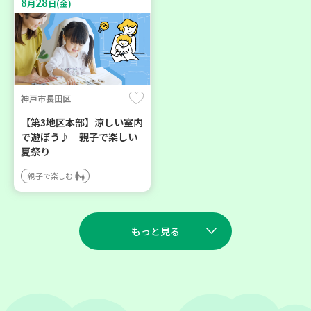
8
28
月
日(金)
神戸市長田区
【第3地区本部】涼しい室内
で遊ぼう♪ 親子で楽しい
夏祭り
親子で楽しむ
もっと見る
2026
2026
年
年
8
27
9
23
月
日(木)
月
日(水)