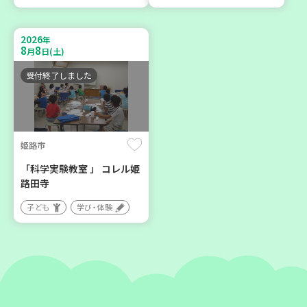
神戸市東灘区
神戸市東灘区
【第3地区本部】住み慣れた
【第3地区本部】「ふれあい
2026
年
8
8
地域で暮らしたい 「コープ
ティールームすみれ会」
月
日(土)
くらしの助け合いの会」(会
（毎月第2金曜日）
受付終了しました
場：住吉)
食
カフェ・つどい場
ボランティア
姫路市
2026
2026
年
年
9
24
9
4
月
日(木)
月
日(金)
「科学実験教室 」 コレル姫
路田寺
子ども
学び・体験
神戸市東灘区
豊中市
【第3地区本部】地域のつど
ソーセージの飾り切りにチ
い場で憩いのひとときを
ャレンジしましょう