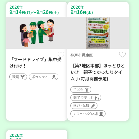
2026
2026
年
年
9
14
9
26
9
16
～
月
日(月)
月
日(土)
月
日(水)
神戸市兵庫区
「フードドライブ」集中受
【第3地区本部】ほっとひと
け付け！
いき 親子でゆったりタイ
環境
ボランティア
ム♪(毎月開催予定)
子ども
親子で楽しむ
学び・体験
カフェ・つどい場
2026
年