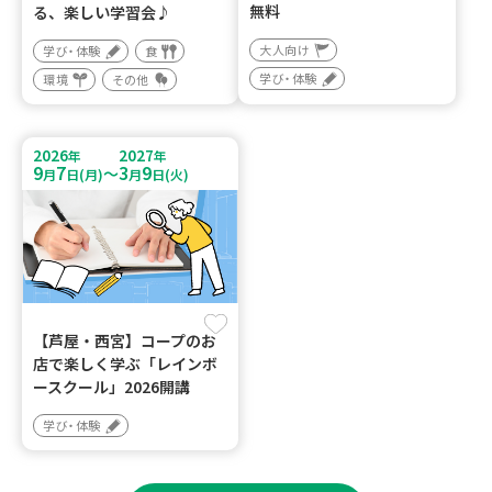
無料
る、楽しい学習会♪
大人向け
学び・体験
食
学び・体験
環境
その他
2026
2027
年
年
9
7
3
9
～
月
日(月)
月
日(火)
【芦屋・西宮】コープのお
店で楽しく学ぶ「レインボ
ースクール」2026開講
学び・体験