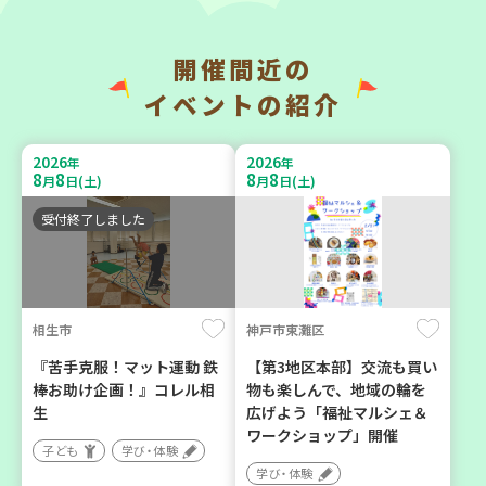
開催間近の
神戸市兵庫区
神戸市兵庫区
イベントの紹介
【第3地区本部】住み慣れた
【第3地区本部】こべっこ
地域で暮らしたい 「コープ
BOSAI(ぼうさい)教室～か
2026
2026
年
年
くらしの助け合いの会」
ぞくで楽しくまなぼうさい
8
8
8
8
月
日(土)
月
日(土)
（会場：兵庫）
～
受付終了しました
ボランティア
学び・体験
平和・防災
相生市
神戸市東灘区
2026
2026
年
年
9
10
9
11
月
日(木)
月
日(金)
『苦手克服！マット運動 鉄
【第3地区本部】交流も買い
棒お助け企画！』コレル相
物も楽しんで、地域の輪を
生
広げよう「福祉マルシェ＆
ワークショップ」開催
子ども
学び・体験
学び・体験