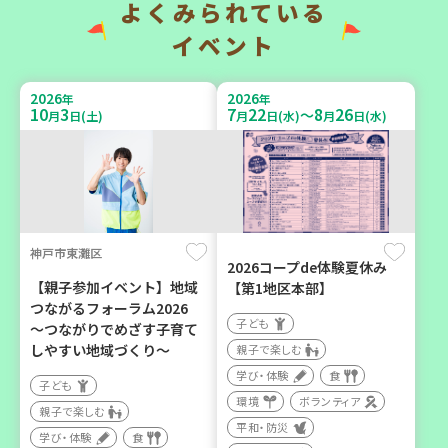
（第4木曜日に開催）
よくみられている
大人向け
食
カフェ・つどい場
イベント
2026
2026
年
年
2026
2026
年
年
10
3
7
22
8
26
～
月
日(土)
月
日(水)
月
日(水)
10
6
9
6
月
日(火)
月
日(日)
神戸市東灘区
西牟婁郡上富田町岩田
西宮市
2026コープde体験夏休み
【親子参加イベント】地域
【第1地区本部】
「フードプラン上富田みか
野菜を食べよう！ベジ活キ
つながるフォーラム2026
ん」バスで行く 産地見学＆
ャンペーン【第２地区】
子ども
～つながりでめざす子育て
生産者交流会
しやすい地域づくり～
親子で楽しむ
子ども
学び・体験
食
学び・体験
食
親子で楽しむ
子ども
環境
ボランティア
学び・体験
食
親子で楽しむ
平和・防災
学び・体験
食