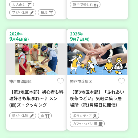
大人向け
親子で楽しむ
学び・体験
環境
2026
2026
年
年
9
4
9
7
月
日(金)
月
日(月)
神戸市須磨区
神戸市兵庫区
【第3地区本部】初心者も料
【第3地区本部】「ふれあい
理好きも集まれ～♪ メン
喫茶つどい」気軽に集う居
(麺)ズ・クッキング
場所（第1月曜日に開催）
学び・体験
食
ボランティア
カフェ・つどい場