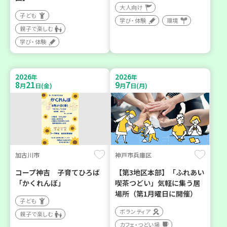
大人向け
子ども
学び・体験
環境
親子で楽しむ
学び・体験
2026
2026
年
年
8
21
9
7
月
日(金)
月
日(月)
加古川市
神戸市兵庫区
コープ神吉 子育てひろば
【第3地区本部】「ふれあい
「かくれんぼ」
喫茶つどい」気軽に集う居
場所（第1月曜日に開催）
子ども
ボランティア
親子で楽しむ
カフェ・つどい場