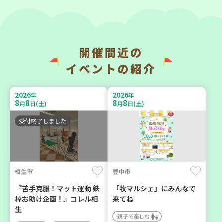
開催間近の
神戸市長田区
神戸市東灘区
イベントの紹介
【第3地区本部】涼しい室内
【第3地区本部】「ふれあい
で遊ぼう♪ 親子で楽しい
ティールームすみれ会」
2026
2026
年
年
夏祭り
（毎月第2金曜日）
8
8
8
8
月
日(土)
月
日(土)
親子で楽しむ
食
カフェ・つどい場
受付終了しました
2026
2026
年
年
9
23
9
10
月
日(水)
月
日(木)
相生市
豊中市
『苦手克服！マット運動 鉄
「牧マルシェ」にみんなで
棒お助け企画！』コレル相
来てね
生
親子で楽しむ