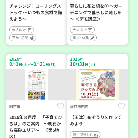
チャレンジ！ローリングス
暮らしに花と緑を① ～ガー
トック ～いつもの食材で備
デニングで暮らしに癒しを
えよう～
～ ＜デモ講座＞
大人向け
大人向け
平和・防災
学び・体験
2026
2026
年
年
8
1
8
31
10
31
～
月
日(土)
月
日(月)
月
日(土)
明石市
神戸市西区
2026年８月度 「子育てひ
【玉津】布ぞうりを作って
ろば」のご案内 ～明石か
みよう！
ら高砂エリア～ 【第6地
親子で楽しむ
区】