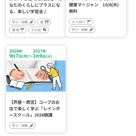
健康マージャン 10/8(木)
なたのくらしにプラスにな
無料
る、楽しい学習会♪
大人向け
学び・体験
食
学び・体験
環境
その他
2026
2027
年
年
9
7
3
9
～
月
日(月)
月
日(火)
【芦屋・西宮】コープのお
店で楽しく学ぶ「レインボ
ースクール」2026開講
学び・体験