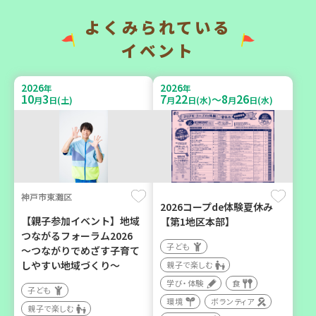
い場で憩いのひとときを
地域で暮らしたい 「コープ
（第4木曜日に開催）
くらしの助け合いの会」
よくみられている
（会場：兵庫）
カフェ・つどい場
イベント
ボランティア
2026
2026
年
年
10
3
7
22
8
26
～
月
日(土)
月
日(水)
月
日(水)
2026
2026
年
年
9
6
10
6
月
日(日)
月
日(火)
神戸市東灘区
2026コープde体験夏休み
西宮市
西牟婁郡上富田町岩田
【親子参加イベント】地域
【第1地区本部】
つながるフォーラム2026
野菜を食べよう！ベジ活キ
「フードプラン上富田みか
子ども
～つながりでめざす子育て
ャンペーン【第２地区】
ん」バスで行く 産地見学＆
しやすい地域づくり～
親子で楽しむ
生産者交流会
子ども
学び・体験
食
子ども
学び・体験
食
親子で楽しむ
環境
ボランティア
親子で楽しむ
学び・体験
食