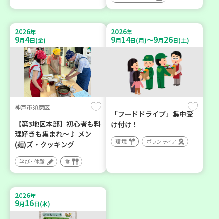
2026
2026
年
年
9
4
9
14
9
26
～
月
日(金)
月
日(月)
月
日(土)
神戸市須磨区
「フードドライブ」集中受
【第3地区本部】初心者も料
け付け！
理好きも集まれ～♪ メン
環境
ボランティア
(麺)ズ・クッキング
学び・体験
食
2026
年
9
16
月
日(水)