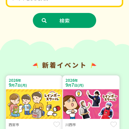
新着イベント
2026
2026
年
年
9
7
9
7
月
日(月)
月
日(月)
西宮市
川西市