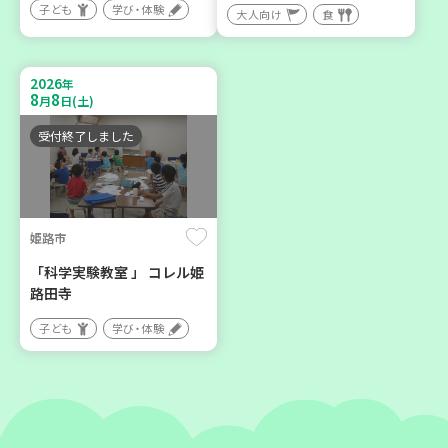
子ども
学び・体験
神戸市兵庫区
神戸市東灘区
大人向け
食
【第3地区本部】こべっこ
【第3地区本部】住み慣れた
BOSAI(ぼうさい)教室～か
地域で暮らしたい 「コープ
2026
年
ぞくで楽しくまなぼうさい
くらしの助け合いの会」(会
8
8
月
日(土)
～
場：住吉)
受付終了しました
学び・体験
ボランティア
平和・防災
姫路市
2026
2026
年
年
9
24
8
27
月
日(木)
月
日(木)
「科学実験教室 」 コレル姫
路田寺
子ども
学び・体験
神戸市東灘区
神戸市兵庫区
【第3地区本部】地域のつど
【第3地区本部】住み慣れた