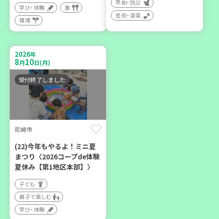
平和・防災
学び・体験
食
芸術・音楽
環境
2026
年
9
12
月
日(土)
2026
年
8
10
月
日(月)
受付終了しました
豊岡市
大人の発達障がいを学び、
尼崎市
親子で心を軽くしません
か？
(22)今年もやるよ！ミニ夏
まつり〈2026コープde体験
大人向け
夏休み【第1地区本部】〉
学び・体験
子ども
親子で楽しむ
学び・体験