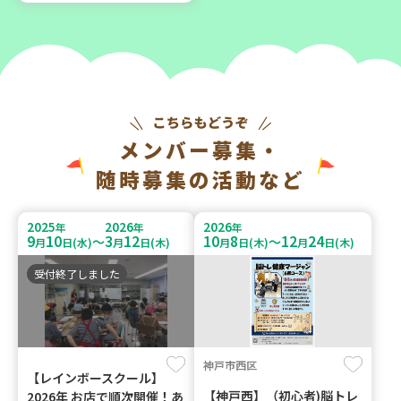
メンバー募集・
随時募集の活動など
2025
2026
2026
年
年
年
9
10
3
12
10
8
12
24
～
～
月
日(水)
月
日(木)
月
日(木)
月
日(木)
受付終了しました
神戸市西区
【レインボースクール】
【神戸西】（初心者)脳トレ
2026年 お店で順次開催！あ