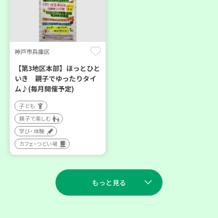
神戸市兵庫区
【第3地区本部】ほっとひと
いき 親子でゆったりタイ
ム♪(毎月開催予定)
子ども
親子で楽しむ
学び・体験
カフェ・つどい場
もっと見る
2026
2026
年
年
8
28
9
11
月
日(金)
月
日(金)