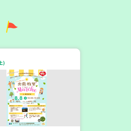
灘区
地区本部】住み慣れた地域で
たい 「コープくらしの助け合
土)
(会場：住吉)
ィア
(水)