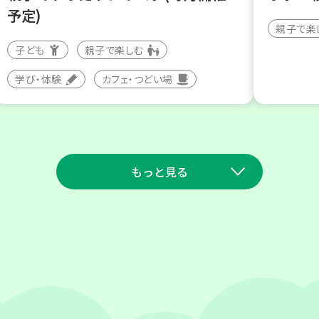
予定)
親子で楽
子ども
親子で楽しむ
学び・体験
カフェ・つどい場
もっと見る
2026
2026
年
年
9
23
9
10
月
日(水)
月
日