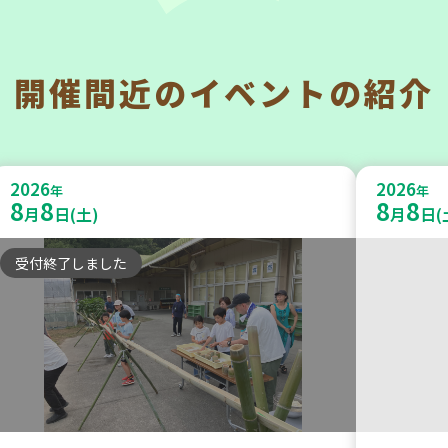
開催間近の
イベントの紹介
神戸市兵庫区
神戸市東
【第3地区本部】こべっこBOSAI(ぼ
【第3
2026
2026
うさい)教室～かぞくで楽しくまなぼ
年
暮らし
年
8
8
8
8
月
日(土)
月
日(
うさい～
いの会」
受付終了しました
学び・体験
平和・防災
ボランテ
2026
2026
年
年
9
24
9
30
月
日(木)
月
日