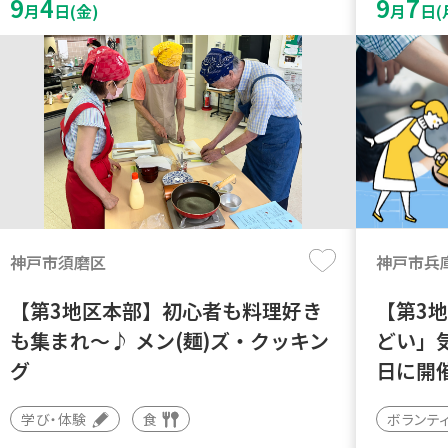
9
4
9
7
月
日(金)
月
日(
神戸市須磨区
神戸市兵
【第3地区本部】初心者も料理好き
【第3
も集まれ～♪ メン(麺)ズ・クッキン
どい」
グ
日に開
学び・体験
食
ボランテ