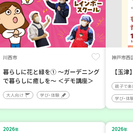
川西市
神戸市西
暮らしに花と緑を① ～ガーデニング
【玉津
で暮らしに癒しを～ ＜デモ講座＞
親子で楽
大人向け
学び・体験
学び・体
2026
2026
年
年