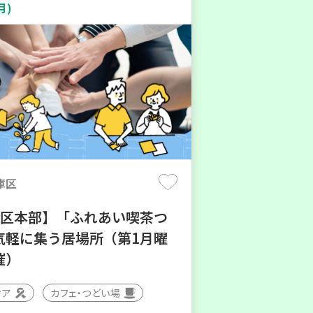
月)
庫区
地区本部】「ふれあい喫茶つ
気軽に集う居場所（第1月曜
催）
ィア
カフェ・つどい場