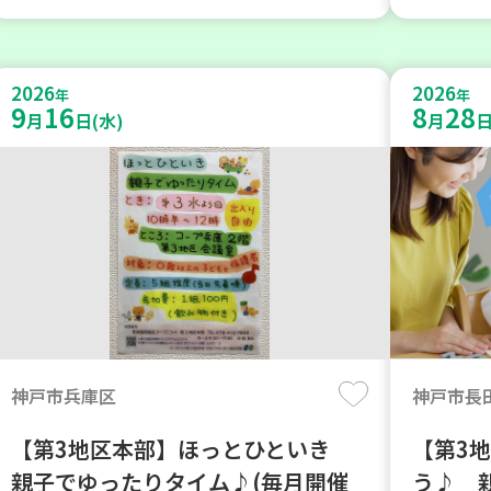
2026
2026
年
年
9
16
8
28
月
日(水)
月
日
神戸市兵庫区
神戸市長
【第3地区本部】ほっとひといき
【第3
親子でゆったりタイム♪(毎月開催
う♪ 