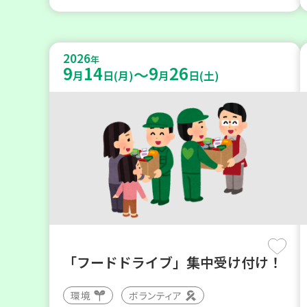
2026
年
9
14
9
26
～
月
日(月)
月
日(土)
「フードドライブ」集中受け付け！
環境
ボランティア