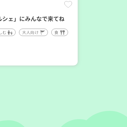
ルシェ」にみんなで来てね
しむ
大人向け
食
区
プくらしの助け合いの会」コ
ネーター養成講座
ボランティア