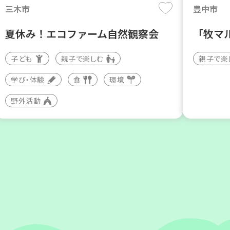
三木市
豊中市
夏休み！エコファーム自然観察会
「牧マ
子ども
親子で楽しむ
親子で楽
学び・体験
食
環境
野外活動
神戸市東灘区
神戸市北
【第3地区本部】地域のつどい場で
「コー
憩いのひとときを（第4木曜日に開
ーディ
催）
大人向け
カフェ・つどい場