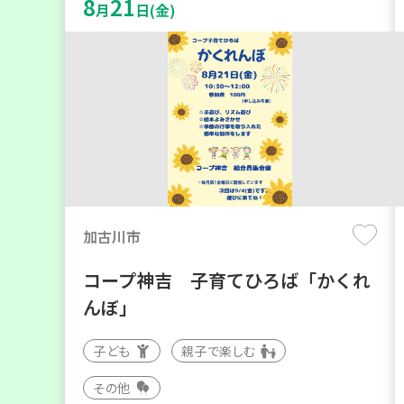
8
21
月
日(金)
加古川市
コープ神吉 子育てひろば「かくれ
んぼ」
子ども
親子で楽しむ
その他