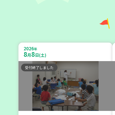
神戸市兵庫区
【第3地区本部】住み慣れた地域で
2026
暮らしたい 「コープくらしの助け合
年
8
8
月
日(土)
いの会」（会場：兵庫）
受付終了しました
ボランティア
2026
年
9
11
月
日(金)