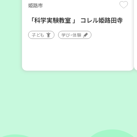
姫路市
「科学実験教室 」 コレル姫路田寺
子ども
学び・体験
神戸市東灘区
【第3地区本部】「ふれあいティー
ルームすみれ会」（毎月第2金曜
日）
食
カフェ・つどい場