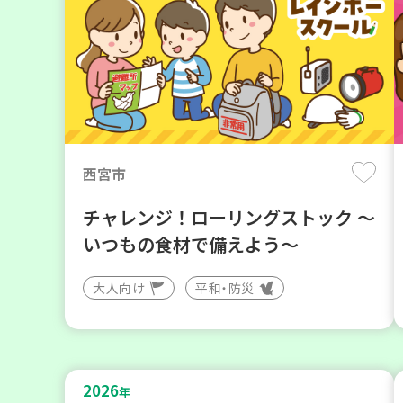
西宮市
チャレンジ！ローリングストック ～
いつもの食材で備えよう～
大人向け
平和・防災
2026
年