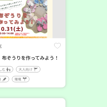
区
】布ぞうりを作ってみよう！
しむ
大人向け
験
環境