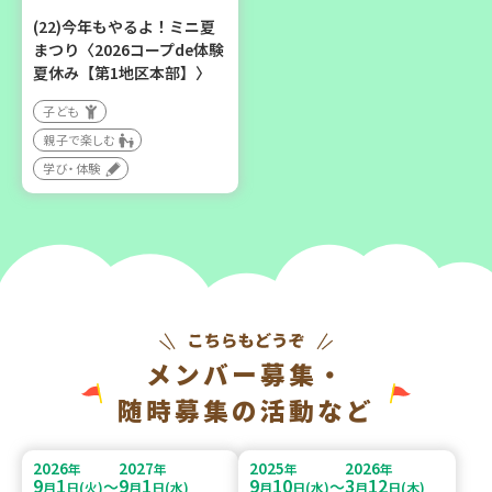
(22)今年もやるよ！ミニ夏
まつり〈2026コープde体験
夏休み【第1地区本部】〉
子ども
親子で楽しむ
学び・体験
メンバー募集・
随時募集の活動など
2026
2027
2025
2026
年
年
年
年
9
1
9
1
9
10
3
12
～
～
月
日(火)
月
日(水)
月
日(水)
月
日(木)