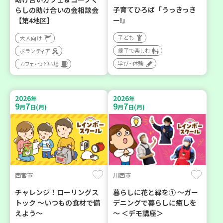
子育てひろば「うっきっき
らしの助け合いの会相談会
ー!」
【第4地区】
子ども
大人向け
親子で楽しむ
ボランティア
学び・体験
カフェ・つどい場
2026
2026
年
年
9
7
9
7
月
日(月)
月
日(月)
西宮市
川西市
チャレンジ！ローリングス
暮らしに花と緑を① ～ガー
トック ～いつもの食材で備
デニングで暮らしに癒しを
えよう～
～ ＜デモ講座＞