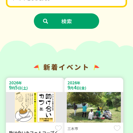
新着イベント
2026
2026
年
年
9
5
9
4
月
日(土)
月
日(金)
三木市
助け合いカフェ＆コープく