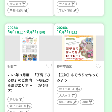
大人向け
大人向け
平和・防災
学び・体験
2026
2026
年
年
8
1
8
31
10
31
～
月
日(土)
月
日(月)
月
日(土)
明石市
神戸市西区
2026年８月度 「子育てひ
【玉津】布ぞうりを作って
ろば」のご案内 ～明石か
みよう！
ら高砂エリア～ 【第6地
親子で楽しむ
区】
大人向け
子ども
学び・体験
環境
親子で楽しむ