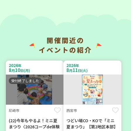
2026
2026
年
年
9
23
9
11
月
日(水)
月
日(金)
開催間近の
神戸市兵庫区
神戸市東灘区
イベントの紹介
【第3地区本部】こべっこ
【第3地区本部】「ふれあい
BOSAI(ぼうさい)教室～か
ティールームすみれ会」
2026
2026
年
年
ぞくで楽しくまなぼうさい
（毎月第2金曜日）
8
10
8
11
月
日(月)
月
日(火)
～
食
カフェ・つどい場
受付終了しました
学び・体験
平和・防災
尼崎市
西宮市
2026
2026
年
年
9
10
9
4
月
日(木)
月
日(金)
(22)今年もやるよ！ミニ夏
つどい場CO・KOで「ミニ
まつり〈2026コープde体験
夏まつり」【第2地区本部】