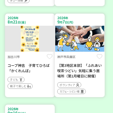
学び・体験
2026
2026
年
年
8
21
9
7
月
日(金)
月
日(月)
加古川市
神戸市兵庫区
コープ神吉 子育てひろば
【第3地区本部】「ふれあい
「かくれんぼ」
喫茶つどい」気軽に集う居
場所（第1月曜日に開催）
子ども
ボランティア
親子で楽しむ
カフェ・つどい場
2026
年
9
16