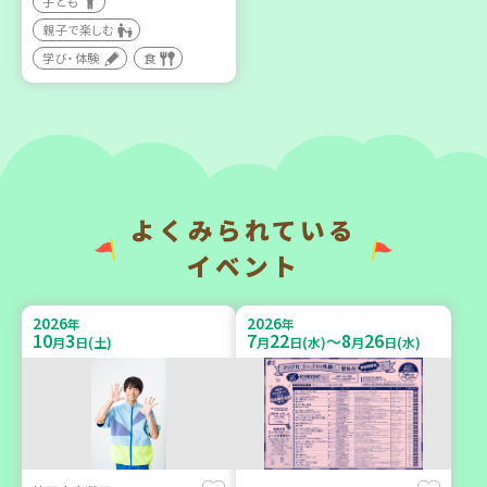
子ども
親子で楽しむ
【第3地区本部】住み慣れた
【第3地区本部】涼しい室内
地域で暮らしたい 「コープ
で遊ぼう♪ 親子で楽しい
学び・体験
食
くらしの助け合いの会」
夏祭り
（会場：兵庫）
親子で楽しむ
ボランティア
2026
2026
年
年
よくみられている
9
14
9
26
9
24
～
月
日(月)
月
日(土)
月
日(木)
イベント
2026
2026
年
年
10
3
7
22
8
26
～
月
日(土)
月
日(水)
月
日(水)
神戸市東灘区
「フードドライブ」集中受
【第3地区本部】地域のつど
け付け！
い場で憩いのひとときを
環境
ボランティア
（第4木曜日に開催）