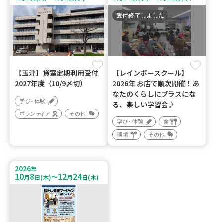
受付終了しました
【玉津】貸室定期利用受付
【レインボースクール】
2027年度（10/9〆切）
2026年 お店で順次開催！あ
なたのくらしにプラスにな
学び・体験
る、楽しい学習会♪
ボランティア
その他
学び・体験
食
環境
その他
2026
年
10
8
12
24
～
月
日(木)
月
日(木)