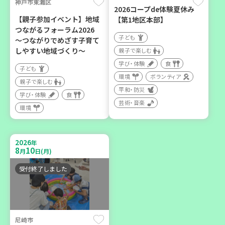
神戸市東灘区
2026コープde体験夏休み
カフェ・つどい場
【親子参加イベント】地域
【第1地区本部】
つながるフォーラム2026
子ども
～つながりでめざす子育て
2026
年
しやすい地域づくり～
親子で楽しむ
9
6
月
日(日)
学び・体験
食
子ども
環境
ボランティア
親子で楽しむ
平和・防災
学び・体験
食
芸術・音楽
環境
西宮市
野菜を食べよう！ベジ活キ
2026
年
ャンペーン【第２地区】
8
10
月
日(月)
子ども
受付終了しました
親子で楽しむ
学び・体験
食
尼崎市