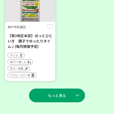
神戸市兵庫区
【第3地区本部】ほっとひと
いき 親子でゆったりタイ
ム♪(毎月開催予定)
子ども
親子で楽しむ
学び・体験
カフェ・つどい場
もっと見る
2026
2026
年
年
8
28
9
11
月
日(金)
月
日(金)