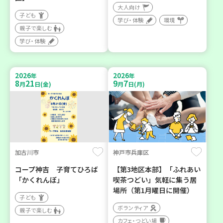
大人向け
子ども
学び・体験
環境
親子で楽しむ
学び・体験
2026
2026
年
年
8
21
9
7
月
日(金)
月
日(月)
加古川市
神戸市兵庫区
コープ神吉 子育てひろば
【第3地区本部】「ふれあい
「かくれんぼ」
喫茶つどい」気軽に集う居
場所（第1月曜日に開催）
子ども
ボランティア
親子で楽しむ
カフェ・つどい場