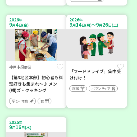
2026
2026
年
年
9
4
9
14
9
26
～
月
日(金)
月
日(月)
月
日(土)
神戸市須磨区
「フードドライブ」集中受
【第3地区本部】初心者も料
け付け！
理好きも集まれ～♪ メン
環境
ボランティア
(麺)ズ・クッキング
学び・体験
食
2026
年
9
16
月
日(水)