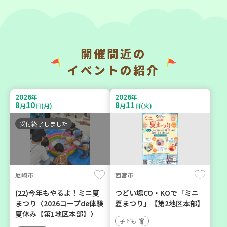
開催間近の
神戸市長田区
神戸市東灘区
イベントの紹介
【第3地区本部】涼しい室内
【第3地区本部】「ふれあい
で遊ぼう♪ 親子で楽しい
ティールームすみれ会」
2026
2026
年
年
夏祭り
（毎月第2金曜日）
8
10
8
11
月
日(月)
月
日(火)
親子で楽しむ
食
カフェ・つどい場
受付終了しました
2026
2026
年
年
9
23
9
10
月
日(水)
月
日(木)
尼崎市
西宮市
(22)今年もやるよ！ミニ夏
つどい場CO・KOで「ミニ
まつり〈2026コープde体験
夏まつり」【第2地区本部】
夏休み【第1地区本部】〉
子ども