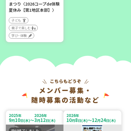
まつり〈2026コープde体験
夏休み【第1地区本部】〉
子ども
親子で楽しむ
学び・体験
メンバー募集・
随時募集の活動など
2025
2026
2026
年
年
年
9
10
3
12
10
8
12
24
～
～
月
日(水)
月
日(木)
月
日(木)
月
日(木)
受付終了しました