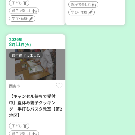
子ども
神戸市兵庫区
神戸市東灘区
親子で楽しむ
親子で楽しむ
学び・体験
【第3地区本部】こべっこ
【第3地区本部】住み慣れた
学び・体験
BOSAI(ぼうさい)教室～か
地域で暮らしたい 「コープ
ぞくで楽しくまなぼうさい
くらしの助け合いの会」(会
～
場：住吉)
2026
年
8
11
学び・体験
ボランティア
月
日(火)
平和・防災
受付終了しました
2026
2026
年
年
9
24
8
27
月
日(木)
月
日(木)
西宮市
【キャンセル待ちで受付
中】夏休み親子クッキン
グ 手打ちパスタ教室【第2
地区】
神戸市東灘区
神戸市兵庫区
子ども
【第3地区本部】地域のつど
【第3地区本部】住み慣れた
親子で楽しむ