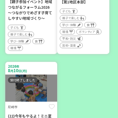
【親子参加イベント】地域
【第1地区本部】
つながるフォーラム2026
子ども
～つながりでめざす子育て
2026
年
しやすい地域づくり～
親子で楽しむ
9
12
月
日(土)
学び・体験
食
子ども
環境
ボランティア
親子で楽しむ
平和・防災
学び・体験
食
芸術・音楽
環境
豊岡市
2026
年
大人の発達障がいを学び、
8
10
月
日(月)
親子で心を軽くしません
か？
受付終了しました
大人向け
学び・体験
尼崎市
(22)今年もやるよ！ミニ夏