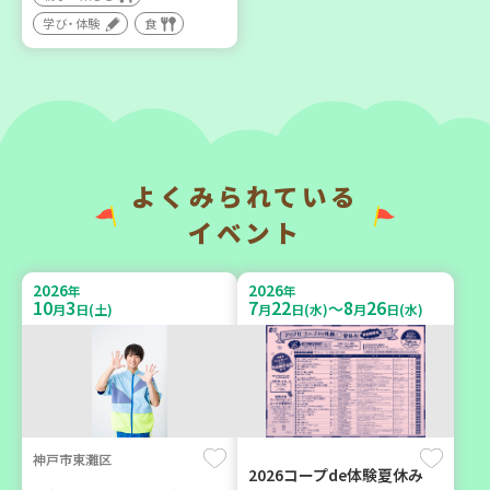
い場で憩いのひとときを
地域で暮らしたい 「コープ
（第4木曜日に開催）
くらしの助け合いの会」
学び・体験
食
（会場：兵庫）
カフェ・つどい場
ボランティア
2026
2026
年
年
9
6
10
6
月
日(日)
月
日(火)
よくみられている
イベント
2026
2026
年
年
10
3
7
22
8
26
～
月
日(土)
月
日(水)
月
日(水)
西宮市
西牟婁郡上富田町岩田
野菜を食べよう！ベジ活キ
「フードプラン上富田みか
ャンペーン【第２地区】
ん」バスで行く 産地見学＆
生産者交流会
子ども
学び・体験
食
親子で楽しむ
神戸市東灘区
2026コープde体験夏休み
学び・体験
食