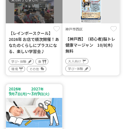
神戸市西区
【レインボースクール】
【神戸西】（初心者)脳トレ
2026年 お店で順次開催！あ
健康マージャン 10/8(木)
なたのくらしにプラスにな
無料
る、楽しい学習会♪
大人向け
学び・体験
食
学び・体験
環境
その他
2026
2027
年
年
9
7
3
9
～
月
日(月)
月
日(火)