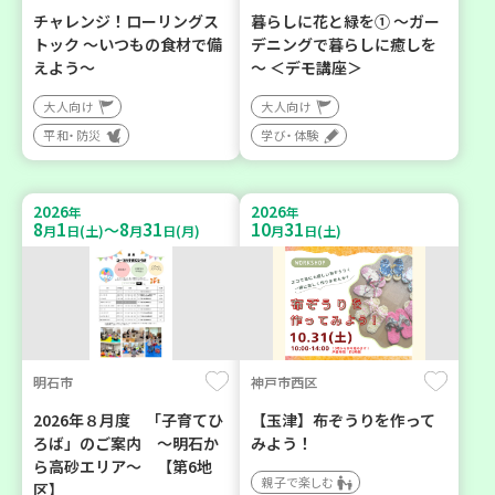
チャレンジ！ローリングス
暮らしに花と緑を① ～ガー
トック ～いつもの食材で備
デニングで暮らしに癒しを
えよう～
～ ＜デモ講座＞
大人向け
大人向け
平和・防災
学び・体験
2026
2026
年
年
8
1
8
31
10
31
～
月
日(土)
月
日(月)
月
日(土)
明石市
神戸市西区
2026年８月度 「子育てひ
【玉津】布ぞうりを作って
ろば」のご案内 ～明石か
みよう！
ら高砂エリア～ 【第6地
親子で楽しむ
区】