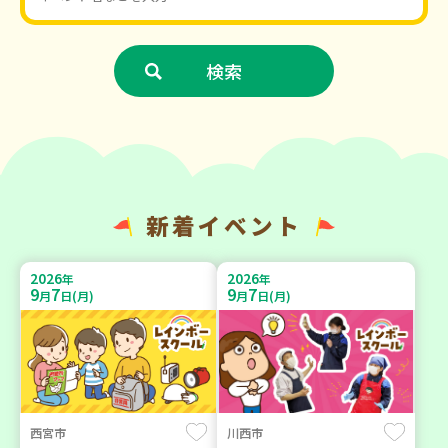
新着イベント
2026
2026
年
年
9
7
9
7
月
日(月)
月
日(月)
西宮市
川西市