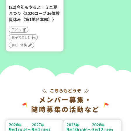
(22)今年もやるよ！ミニ夏
まつり〈2026コープde体験
夏休み【第1地区本部】〉
子ども
親子で楽しむ
学び・体験
メンバー募集・
随時募集の活動など
2026
2027
2025
2026
年
年
年
年
9
1
9
1
9
10
3
12
～
～
月
日(火)
月
日(水)
月
日(水)
月
日(木)