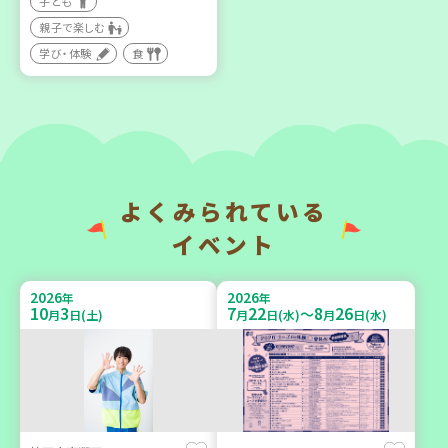
子ども
親子で楽しむ
【第3地区本部】住み慣れた
【第3地区本部】涼しい室内
地域で暮らしたい 「コープ
で遊ぼう♪ 親子で楽しい
学び・体験
食
くらしの助け合いの会」
夏祭り
（会場：兵庫）
親子で楽しむ
ボランティア
2026
2026
年
年
よくみられている
9
14
9
26
9
24
～
月
日(月)
月
日(土)
月
日(木)
イベント
2026
2026
年
年
10
3
7
22
8
26
～
月
日(土)
月
日(水)
月
日(水)
神戸市東灘区
「フードドライブ」集中受
【第3地区本部】地域のつど
け付け！
い場で憩いのひとときを
環境
ボランティア
（第4木曜日に開催）