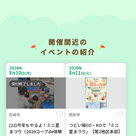
2026
2026
年
年
9
23
9
11
月
日(水)
月
日(金)
開催間近の
神戸市兵庫区
神戸市東灘区
イベントの紹介
【第3地区本部】こべっこ
【第3地区本部】「ふれあい
BOSAI(ぼうさい)教室～か
ティールームすみれ会」
2026
2026
年
年
ぞくで楽しくまなぼうさい
（毎月第2金曜日）
8
10
8
11
月
日(月)
月
日(火)
～
食
カフェ・つどい場
受付終了しました
学び・体験
平和・防災
尼崎市
西宮市
2026
2026
年
年
9
10
9
4
月
日(木)
月
日(金)
(22)今年もやるよ！ミニ夏
つどい場CO・KOで「ミニ
まつり〈2026コープde体験
夏まつり」【第2地区本部】