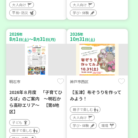
大人向け
大人向け
平和・防災
学び・体験
2026
2026
年
年
8
1
8
31
10
31
～
月
日(土)
月
日(月)
月
日(土)
明石市
神戸市西区
2026年８月度 「子育てひ
【玉津】布ぞうりを作って
ろば」のご案内 ～明石か
みよう！
ら高砂エリア～ 【第6地
親子で楽しむ
区】
大人向け
子ども
学び・体験
環境
親子で楽しむ