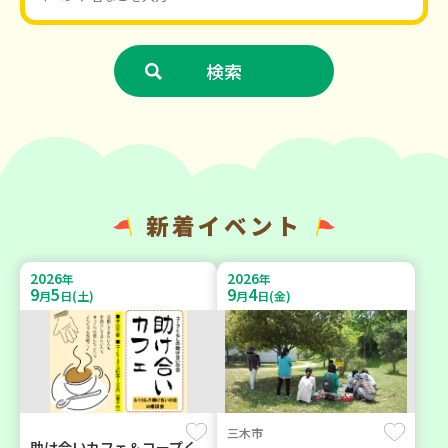
新着イベント
2026
2026
年
年
9
5
9
4
月
日(土)
月
日(金)
三木市
助け合いカフェ＆コープく