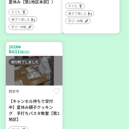
夏休み【第1地区本部】〉
子ども
子ども
親子で楽しむ
親子で楽しむ
学び・体験
神戸市東灘区
神戸市須磨区
学び・体験
【第3地区本部】住み慣れた
【第3地区本部】初心者も料
地域で暮らしたい 「コープ
理好きも集まれ～♪ メン
2026
年
くらしの助け合いの会」(会
(麺)ズ・クッキング
8
11
月
日(火)
場：住吉)
学び・体験
食
受付終了しました
ボランティア
2026
2026
年
年
8
27
8
28
月
日(木)
月
日(金)
西宮市
【キャンセル待ちで受付
中】夏休み親子クッキン
グ 手打ちパスタ教室【第2
地区】
神戸市兵庫区
神戸市長田区