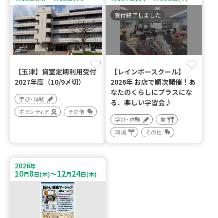
受付終了しました
【玉津】貸室定期利用受付
【レインボースクール】
2027年度（10/9〆切）
2026年 お店で順次開催！あ
なたのくらしにプラスにな
学び・体験
る、楽しい学習会♪
ボランティア
その他
学び・体験
食
環境
その他
2026
年
10
8
12
24
～
月
日(木)
月
日(木)