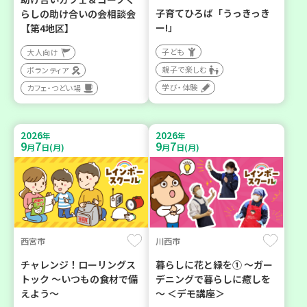
子育てひろば「うっきっき
らしの助け合いの会相談会
ー!」
【第4地区】
子ども
大人向け
親子で楽しむ
ボランティア
学び・体験
カフェ・つどい場
2026
2026
年
年
9
7
9
7
月
日(月)
月
日(月)
西宮市
川西市
チャレンジ！ローリングス
暮らしに花と緑を① ～ガー
トック ～いつもの食材で備
デニングで暮らしに癒しを
えよう～
～ ＜デモ講座＞