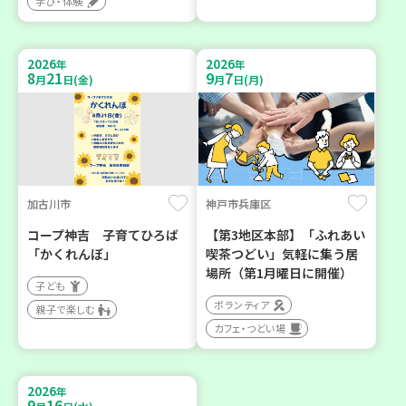
学び・体験
2026
2026
年
年
8
21
9
7
月
日(金)
月
日(月)
加古川市
神戸市兵庫区
コープ神吉 子育てひろば
【第3地区本部】「ふれあい
「かくれんぼ」
喫茶つどい」気軽に集う居
場所（第1月曜日に開催）
子ども
ボランティア
親子で楽しむ
カフェ・つどい場
2026
年
9
16