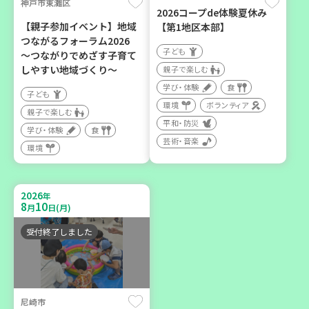
神戸市東灘区
2026コープde体験夏休み
カフェ・つどい場
【親子参加イベント】地域
【第1地区本部】
つながるフォーラム2026
子ども
～つながりでめざす子育て
2026
年
しやすい地域づくり～
親子で楽しむ
9
6
月
日(日)
学び・体験
食
子ども
環境
ボランティア
親子で楽しむ
平和・防災
学び・体験
食
芸術・音楽
環境
西宮市
野菜を食べよう！ベジ活キ
2026
年
ャンペーン【第２地区】
8
10
月
日(月)
子ども
受付終了しました
親子で楽しむ
学び・体験
食
尼崎市