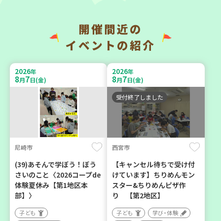
開催間近の
神戸市兵庫区
神戸市東灘区
イベントの紹介
【第3地区本部】こべっこ
【第3地区本部】住み慣れた
BOSAI(ぼうさい)教室～か
地域で暮らしたい 「コープ
2026
2026
年
年
ぞくで楽しくまなぼうさい
くらしの助け合いの会」(会
8
7
8
7
月
日(金)
月
日(金)
～
場：住吉)
受付終了しました
学び・体験
ボランティア
平和・防災
尼崎市
西宮市
2026
2026
年
年
9
11
9
4
月
日(金)
月
日(金)
(39)あそんで学ぼう！ぼう
【キャンセル待ちで受け付
さいのこと〈2026コープde
けています】ちりめんモン
体験夏休み【第1地区本
スター&ちりめんピザ作
部】〉
り 【第2地区】
子ども
子ども
学び・体験