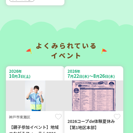
大人向け
ボランティア
2026
2026
年
年
9
6
9
12
月
日(日)
月
日(土)
よくみられている
イベント
2026
2026
年
年
10
3
7
22
8
26
～
月
日(土)
月
日(水)
月
日(水)
西宮市
豊岡市
野菜を食べよう！ベジ活キ
大人の発達障がいを学び、
ャンペーン【第２地区】
親子で心を軽くしません
か？
子ども
大人向け
親子で楽しむ
神戸市東灘区
学び・体験
2026コープde体験夏休み
学び・体験
食
【親子参加イベント】地域
【第1地区本部】