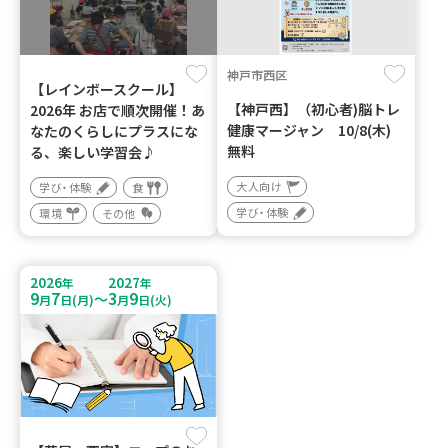
神戸市西区
【レインボースクール】
【神戸西】（初心者)脳トレ
2026年 お店で順次開催！あ
健康マージャン 10/8(木)
なたのくらしにプラスにな
無料
る、楽しい学習会♪
大人向け
学び・体験
食
学び・体験
環境
その他
2026
2027
年
年
9
7
3
9
～
月
日(月)
月
日(火)