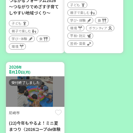
つながるフォーラム2026
子ども
～つながりでめざす子育て
2026
年
しやすい地域づくり～
10
6
親子で楽しむ
月
日(火)
学び・体験
食
子ども
環境
ボランティア
親子で楽しむ
平和・防災
学び・体験
食
芸術・音楽
環境
西牟婁郡上富田町岩田
「フードプラン上富田みか
2026
年
ん」バスで行く 産地見学＆
8
10
月
日(月)
生産者交流会
受付終了しました
学び・体験
食
尼崎市
(22)今年もやるよ！ミニ夏
まつり〈2026コープde体験