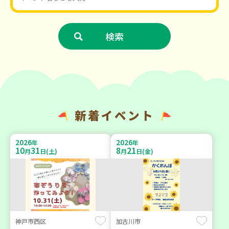
新着イベント
2026
2026
年
年
10
31
8
21
月
日(土)
月
日(金)
神戸市西区
加古川市