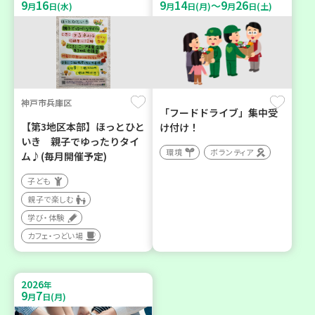
9
16
9
14
9
26
～
月
日(水)
月
日(月)
月
日(土)
神戸市兵庫区
「フードドライブ」集中受
【第3地区本部】ほっとひと
け付け！
いき 親子でゆったりタイ
環境
ボランティア
ム♪(毎月開催予定)
子ども
親子で楽しむ
学び・体験
カフェ・つどい場
2026
年
9
7
月
日(月)