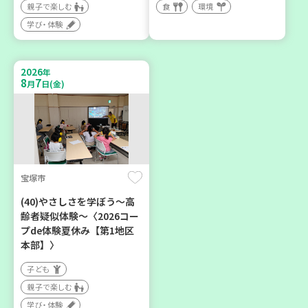
親子で楽しむ
食
環境
神戸市東灘区
神戸市西区
学び・体験
【第3地区本部】「ふれあい
部門のプロ（？）がコープ
ティールームすみれ会」
のイチオシ商品を語る
（毎月第2金曜日）
2026
大人向け
年
8
7
月
日(金)
食
カフェ・つどい場
学び・体験
2026
2026
年
年
9
30
9
4
月
日(水)
月
日(金)
宝塚市
(40)やさしさを学ぼう～高
齢者疑似体験～〈2026コー
プde体験夏休み【第1地区
神戸市北区
豊中市
本部】〉
「コープくらしの助け合い
ソーセージの飾り切りにチ
子ども
の会」コーディネーター養
ャレンジしましょう
親子で楽しむ
成講座
大人向け
食
学び・体験