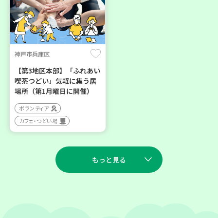
神戸市兵庫区
【第3地区本部】「ふれあい
喫茶つどい」気軽に集う居
場所（第1月曜日に開催）
ボランティア
カフェ・つどい場
もっと見る
2026
2026
年
年
9
23
9
10
月
日(水)
月
日(木)