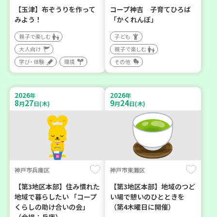
【玉津】布ぞうりを作って
コープ神吉 子育てひろば
みよう！
「かくれんぼ」
親子で楽しむ
子ども
大人向け
親子で楽しむ
学び・体験
環境
その他
2026
2026
年
年
8
27
9
24
月
日(木)
月
日(木)
神戸市兵庫区
神戸市東灘区
【第3地区本部】住み慣れた
【第3地区本部】地域のつど
地域で暮らしたい 「コープ
い場で憩いのひとときを
くらしの助け合いの会」
（第4木曜日に開催）
（会場：兵庫）