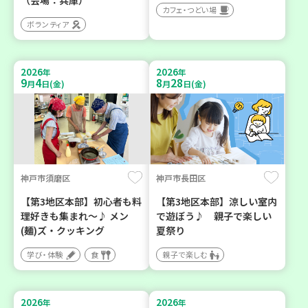
カフェ・つどい場
ボランティア
2026
2026
年
年
9
4
8
28
月
日(金)
月
日(金)
神戸市須磨区
神戸市長田区
【第3地区本部】初心者も料
【第3地区本部】涼しい室内
理好きも集まれ～♪ メン
で遊ぼう♪ 親子で楽しい
(麺)ズ・クッキング
夏祭り
学び・体験
食
親子で楽しむ
2026
2026
年
年