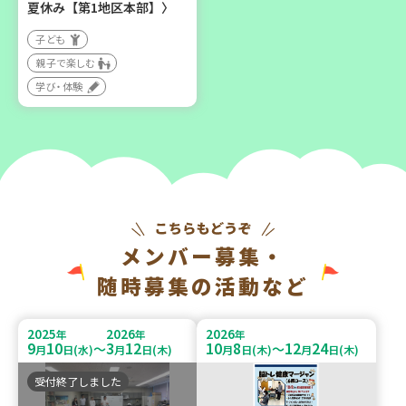
夏休み【第1地区本部】〉
子ども
親子で楽しむ
学び・体験
メンバー募集・
随時募集の活動など
2025
2026
2026
年
年
年
9
10
3
12
10
8
12
24
～
～
月
日(水)
月
日(木)
月
日(木)
月
日(木)
受付終了しました