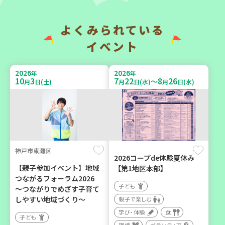
い場で憩いのひとときを
地域で暮らしたい 「コープ
（第4木曜日に開催）
くらしの助け合いの会」
（会場：兵庫）
よくみられている
カフェ・つどい場
ボランティア
イベント
2026
2026
年
年
2026
2026
年
年
10
3
7
22
8
26
～
9
6
10
6
月
日(土)
月
日(水)
月
日(水)
月
日(日)
月
日(火)
神戸市東灘区
西宮市
西牟婁郡上富田町岩田
2026コープde体験夏休み
【親子参加イベント】地域
【第1地区本部】
野菜を食べよう！ベジ活キ
「フードプラン上富田みか
つながるフォーラム2026
ャンペーン【第２地区】
ん」バスで行く 産地見学＆
子ども
～つながりでめざす子育て
生産者交流会
子ども
しやすい地域づくり～
親子で楽しむ
学び・体験
食
親子で楽しむ
学び・体験
食
子ども
学び・体験
食