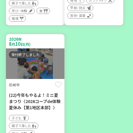
環境
ボランティア
親子で楽しむ
平和・防災
学び・体験
食
芸術・音楽
環境
2026
年
9
12
月
日(土)
2026
年
8
10
月
日(月)
受付終了しました
豊岡市
大人の発達障がいを学び、
親子で心を軽くしません
尼崎市
か？
(22)今年もやるよ！ミニ夏
大人向け
まつり〈2026コープde体験
学び・体験
夏休み【第1地区本部】〉
子ども
親子で楽しむ