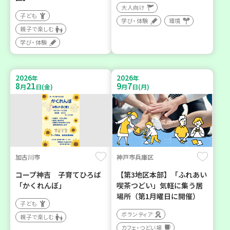
大人向け
子ども
学び・体験
環境
親子で楽しむ
学び・体験
2026
2026
年
年
8
21
9
7
月
日(金)
月
日(月)
加古川市
神戸市兵庫区
コープ神吉 子育てひろば
【第3地区本部】「ふれあい
「かくれんぼ」
喫茶つどい」気軽に集う居
場所（第1月曜日に開催）
子ども
ボランティア
親子で楽しむ
カフェ・つどい場