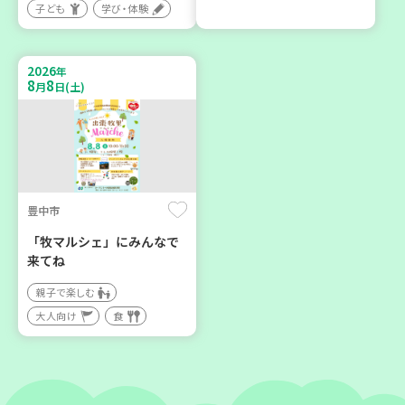
子ども
学び・体験
神戸市兵庫区
神戸市東灘区
【第3地区本部】こべっこ
【第3地区本部】住み慣れた
BOSAI(ぼうさい)教室～か
地域で暮らしたい 「コープ
2026
年
ぞくで楽しくまなぼうさい
くらしの助け合いの会」(会
8
8
月
日(土)
～
場：住吉)
学び・体験
ボランティア
平和・防災
豊中市
2026
2026
年
年
9
24
8
27
月
日(木)
月
日(木)
「牧マルシェ」にみんなで
来てね
親子で楽しむ
大人向け
食
神戸市東灘区
神戸市兵庫区
【第3地区本部】地域のつど
【第3地区本部】住み慣れた