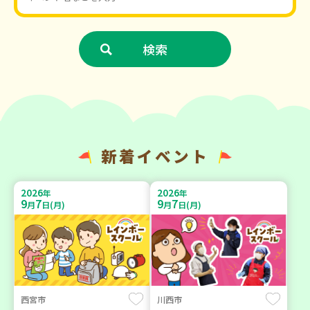
新着イベント
2026
2026
年
年
9
7
9
7
月
日(月)
月
日(月)
西宮市
川西市