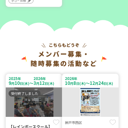
学び・体験
メンバー募集・
随時募集の活動など
2025
2026
2026
年
年
年
9
10
3
12
10
8
12
24
～
～
月
日(水)
月
日(木)
月
日(木)
月
日(木)
受付終了しました
神戸市西区
【レインボースクール】