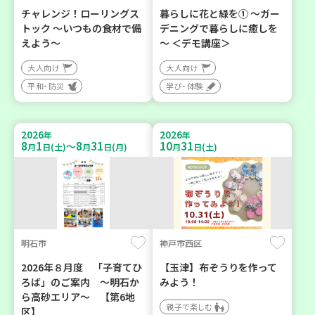
チャレンジ！ローリングス
暮らしに花と緑を① ～ガー
トック ～いつもの食材で備
デニングで暮らしに癒しを
えよう～
～ ＜デモ講座＞
大人向け
大人向け
平和・防災
学び・体験
2026
2026
年
年
8
1
8
31
10
31
～
月
日(土)
月
日(月)
月
日(土)
明石市
神戸市西区
2026年８月度 「子育てひ
【玉津】布ぞうりを作って
ろば」のご案内 ～明石か
みよう！
ら高砂エリア～ 【第6地
親子で楽しむ
区】