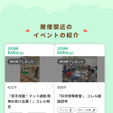
開催間近の
神戸市長田区
神戸市東灘区
イベントの紹介
【第3地区本部】涼しい室内
【第3地区本部】「ふれあい
で遊ぼう♪ 親子で楽しい
ティールームすみれ会」
2026
2026
年
年
夏祭り
（毎月第2金曜日）
8
8
8
8
月
日(土)
月
日(土)
親子で楽しむ
食
カフェ・つどい場
受付終了しました
受付終了しました
2026
2026
年
年
9
23
9
10
月
日(水)
月
日(木)
相生市
姫路市
『苦手克服！マット運動 鉄
「科学実験教室 」 コレル姫
棒お助け企画！』コレル相
路田寺
生
子ども
学び・体験