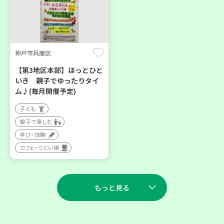
神戸市兵庫区
【第3地区本部】ほっとひと
いき 親子でゆったりタイ
ム♪(毎月開催予定)
子ども
親子で楽しむ
学び・体験
カフェ・つどい場
もっと見る
2026
2026
年
年
8
28
9
11
月
日(金)
月
日(金)