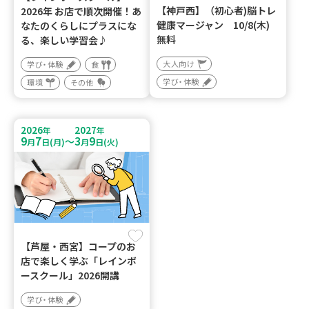
【神戸西】（初心者)脳トレ
2026年 お店で順次開催！あ
健康マージャン 10/8(木)
なたのくらしにプラスにな
無料
る、楽しい学習会♪
大人向け
学び・体験
食
学び・体験
環境
その他
2026
2027
年
年
9
7
3
9
～
月
日(月)
月
日(火)
【芦屋・西宮】コープのお
店で楽しく学ぶ「レインボ
ースクール」2026開講
学び・体験