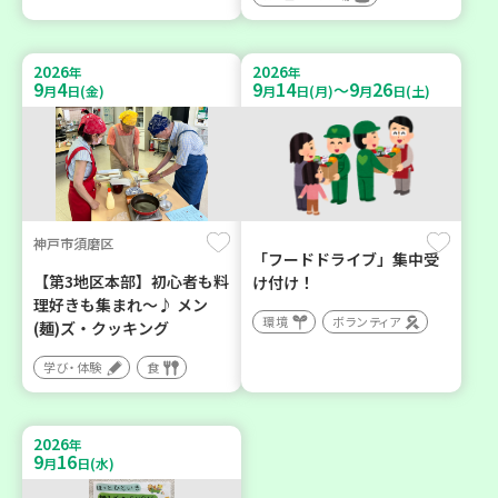
2026
2026
年
年
9
4
9
14
9
26
～
月
日(金)
月
日(月)
月
日(土)
神戸市須磨区
「フードドライブ」集中受
【第3地区本部】初心者も料
け付け！
理好きも集まれ～♪ メン
環境
ボランティア
(麺)ズ・クッキング
学び・体験
食
2026
年
9
16
月
日(水)