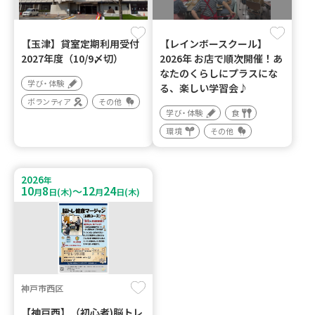
【玉津】貸室定期利用受付
【レインボースクール】
2027年度（10/9〆切）
2026年 お店で順次開催！あ
なたのくらしにプラスにな
学び・体験
る、楽しい学習会♪
ボランティア
その他
学び・体験
食
環境
その他
2026
年
10
8
12
24
～
月
日(木)
月
日(木)
神戸市西区
【神戸西】（初心者)脳トレ