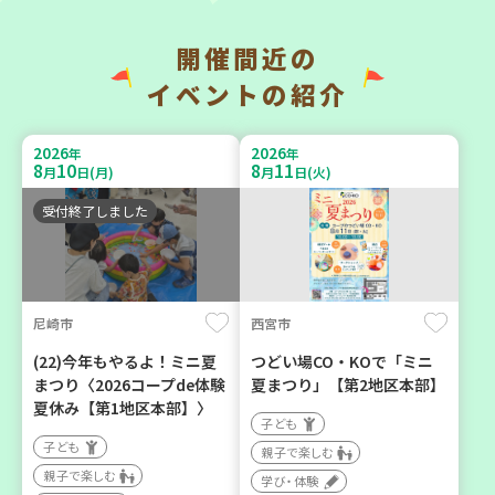
開催間近の
西宮市
イベントの紹介
助け合いカフェ＆コープく
チャレンジ！ローリングス
らしの助け合いの会相談会
トック ～いつもの食材で備
【第4地区】
2026
2026
年
年
えよう～
8
10
8
11
月
日(月)
月
日(火)
大人向け
大人向け
ボランティア
受付終了しました
平和・防災
カフェ・つどい場
2026
2026
年
年
尼崎市
西宮市
8
1
8
31
9
7
～
月
日(土)
月
日(月)
月
日(月)
(22)今年もやるよ！ミニ夏
つどい場CO・KOで「ミニ
まつり〈2026コープde体験
夏まつり」【第2地区本部】
夏休み【第1地区本部】〉
子ども
子ども
親子で楽しむ
親子で楽しむ
学び・体験
明石市
川西市