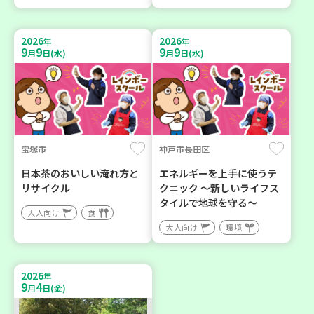
2026
2026
年
年
9
9
9
9
月
日(水)
月
日(水)
宝塚市
神戸市長田区
日本茶のおいしい淹れ方と
エネルギーを上手に使うテ
リサイクル
クニック ～新しいライフス
タイルで地球を守る～
大人向け
食
大人向け
環境
2026
年
9
4
月
日(金)