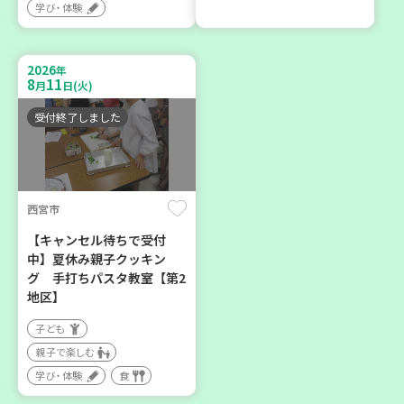
学び・体験
2026年８月度 「子育てひ
暮らしに花と緑を① ～ガー
ろば」のご案内 ～明石か
デニングで暮らしに癒しを
ら高砂エリア～ 【第6地
～ ＜デモ講座＞
2026
年
区】
8
11
月
日(火)
大人向け
子ども
学び・体験
受付終了しました
親子で楽しむ
学び・体験
西宮市
2026
2026
年
年
10
31
8
21
月
日(土)
月
日(金)
【キャンセル待ちで受付
中】夏休み親子クッキン
グ 手打ちパスタ教室【第2
地区】
子ども
親子で楽しむ
神戸市西区
加古川市
学び・体験
食
【玉津】布ぞうりを作って
コープ神吉 子育てひろば