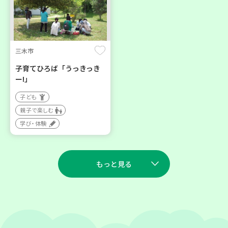
三木市
子育てひろば「うっきっき
ー!」
子ども
親子で楽しむ
学び・体験
もっと見る
2026
2026
年
年
9
5
9
7
月
日(土)
月
日(月)