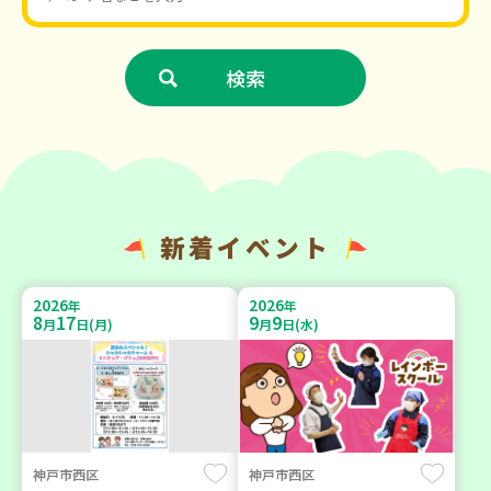
新着イベント
2026
2026
年
年
8
17
9
9
月
日(月)
月
日(水)
神戸市西区
神戸市西区