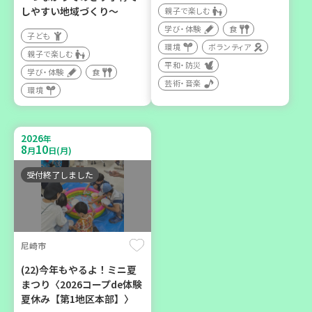
親子で楽しむ
しやすい地域づくり～
親子で楽しむ
学び・体験
学び・体験
食
子ども
カフェ・つどい場
環境
ボランティア
親子で楽しむ
平和・防災
学び・体験
食
芸術・音楽
2026
年
環境
9
14
9
26
～
月
日(月)
月
日(土)
2026
年
8
10
月
日(月)
受付終了しました
「フードドライブ」集中受
け付け！
尼崎市
環境
ボランティア
(22)今年もやるよ！ミニ夏
まつり〈2026コープde体験
夏休み【第1地区本部】〉