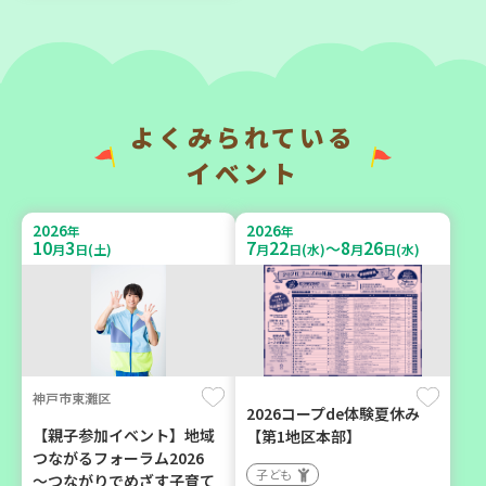
みよう！
「かくれんぼ」
親子で楽しむ
子ども
大人向け
親子で楽しむ
学び・体験
環境
よくみられている
イベント
2026
2026
年
年
9
4
9
16
月
日(金)
月
日(水)
2026
2026
年
年
10
3
7
22
8
26
～
月
日(土)
月
日(水)
月
日(水)
神戸市須磨区
神戸市兵庫区
【第3地区本部】初心者も料
【第3地区本部】ほっとひと
神戸市東灘区
理好きも集まれ～♪ メン
いき 親子でゆったりタイ
2026コープde体験夏休み
(麺)ズ・クッキング
ム♪(毎月開催予定)
【親子参加イベント】地域
【第1地区本部】
つながるフォーラム2026
学び・体験
食
子ども
子ども
～つながりでめざす子育て