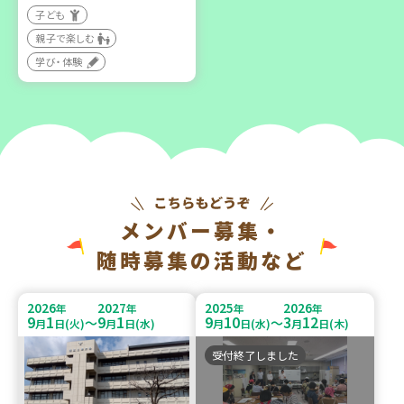
子ども
親子で楽しむ
学び・体験
メンバー募集・
随時募集の活動など
2026
2027
2025
2026
年
年
年
年
9
1
9
1
9
10
3
12
～
～
月
日(火)
月
日(水)
月
日(水)
月
日(木)
受付終了しました