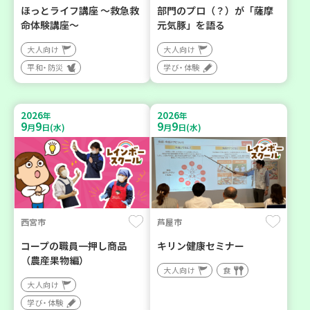
ほっとライフ講座 ～救急救
部門のプロ（？）が「薩摩
命体験講座～
元気豚」を語る
大人向け
大人向け
平和・防災
学び・体験
2026
2026
年
年
9
9
9
9
月
日(水)
月
日(水)
西宮市
芦屋市
コープの職員一押し商品
キリン健康セミナー
（農産果物編）
大人向け
食
大人向け
学び・体験