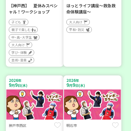
【神戸西】 夏休みスペシ
ほっとライフ講座～救急救
ャル！ワークショップ
命体験講座～
子ども
大人向け
親子で楽しむ
平和・防災
中・高・大学生
大人向け
学び・体験
芸術・音楽
2026
2026
年
年
9
9
9
9
月
日(水)
月
日(水)
神戸市西区
明石市