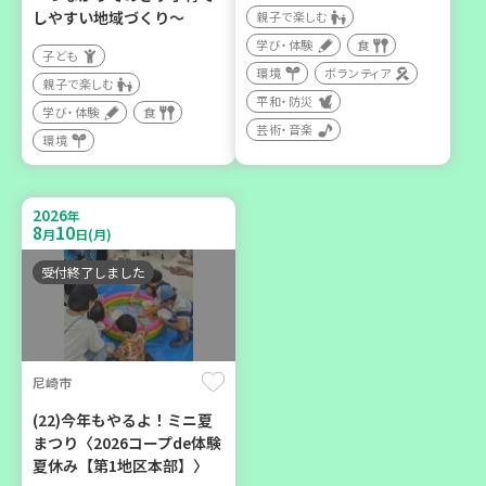
親子で楽しむ
しやすい地域づくり～
親子で楽しむ
学び・体験
学び・体験
食
子ども
カフェ・つどい場
環境
ボランティア
親子で楽しむ
平和・防災
学び・体験
食
芸術・音楽
2026
年
環境
9
14
9
26
～
月
日(月)
月
日(土)
2026
年
8
10
月
日(月)
受付終了しました
「フードドライブ」集中受
け付け！
尼崎市
環境
ボランティア
(22)今年もやるよ！ミニ夏
まつり〈2026コープde体験
夏休み【第1地区本部】〉