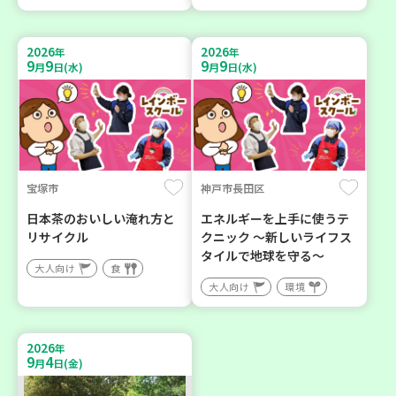
2026
2026
年
年
9
9
9
9
月
日(水)
月
日(水)
宝塚市
神戸市長田区
日本茶のおいしい淹れ方と
エネルギーを上手に使うテ
リサイクル
クニック ～新しいライフス
タイルで地球を守る～
大人向け
食
大人向け
環境
2026
年
9
4
月
日(金)