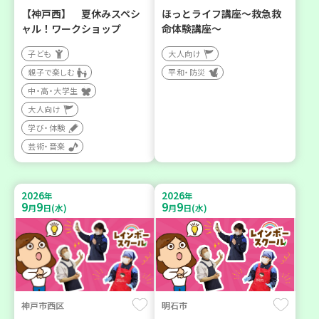
【神戸西】 夏休みスペシ
ほっとライフ講座～救急救
ャル！ワークショップ
命体験講座～
子ども
大人向け
親子で楽しむ
平和・防災
中・高・大学生
大人向け
学び・体験
芸術・音楽
2026
2026
年
年
9
9
9
9
月
日(水)
月
日(水)
神戸市西区
明石市