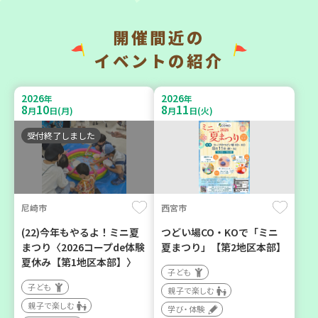
開催間近の
西宮市
イベントの紹介
助け合いカフェ＆コープく
チャレンジ！ローリングス
らしの助け合いの会相談会
トック ～いつもの食材で備
【第4地区】
2026
2026
年
年
えよう～
8
10
8
11
月
日(月)
月
日(火)
大人向け
大人向け
ボランティア
受付終了しました
平和・防災
カフェ・つどい場
2026
2026
年
年
尼崎市
西宮市
8
1
8
31
9
7
～
月
日(土)
月
日(月)
月
日(月)
(22)今年もやるよ！ミニ夏
つどい場CO・KOで「ミニ
まつり〈2026コープde体験
夏まつり」【第2地区本部】
夏休み【第1地区本部】〉
子ども
子ども
親子で楽しむ
親子で楽しむ
学び・体験
明石市
川西市