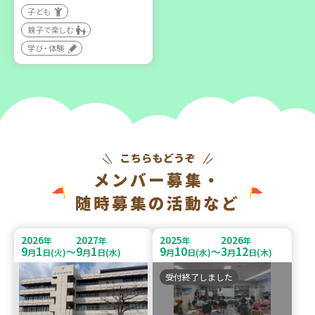
子ども
親子で楽しむ
学び・体験
メンバー募集・
随時募集の活動など
2026
2027
2025
2026
年
年
年
年
9
1
9
1
9
10
3
12
～
～
月
日(火)
月
日(水)
月
日(水)
月
日(木)
受付終了しました