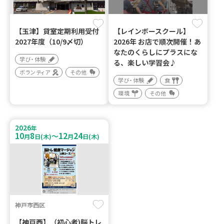
【玉津】貸室定期利用受付
【レインボースクール】
2027年度（10/9〆切）
2026年 お店で順次開催！あ
なたのくらしにプラスにな
学び・体験
る、楽しい学習会♪
ボランティア
その他
学び・体験
食
環境
その他
2026
年
10
8
12
24
～
月
日(木)
月
日(木)
神戸市西区
【神戸西】（初心者)脳トレ