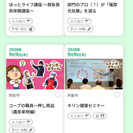
ほっとライフ講座 ～救急救
部門のプロ（？）が「薩摩
命体験講座～
元気豚」を語る
大人向け
大人向け
平和・防災
学び・体験
2026
2026
年
年
9
9
9
9
月
日(水)
月
日(水)
西宮市
芦屋市
コープの職員一押し商品
キリン健康セミナー
（農産果物編）
大人向け
食
大人向け
学び・体験