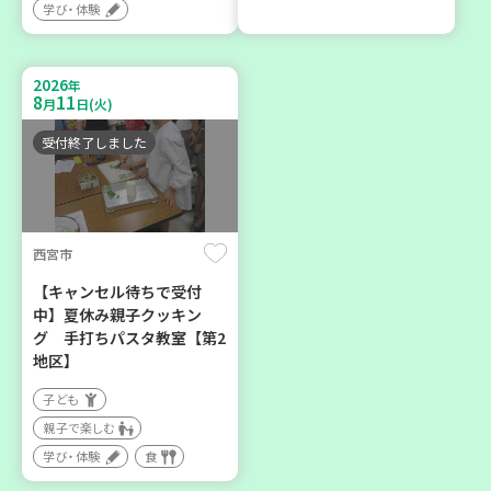
学び・体験
2026年８月度 「子育てひ
暮らしに花と緑を① ～ガー
ろば」のご案内 ～明石か
デニングで暮らしに癒しを
ら高砂エリア～ 【第6地
～ ＜デモ講座＞
2026
年
区】
8
11
月
日(火)
大人向け
子ども
学び・体験
受付終了しました
親子で楽しむ
学び・体験
西宮市
2026
2026
年
年
10
31
8
21
月
日(土)
月
日(金)
【キャンセル待ちで受付
中】夏休み親子クッキン
グ 手打ちパスタ教室【第2
地区】
子ども
親子で楽しむ
神戸市西区
加古川市
学び・体験
食
【玉津】布ぞうりを作って
コープ神吉 子育てひろば