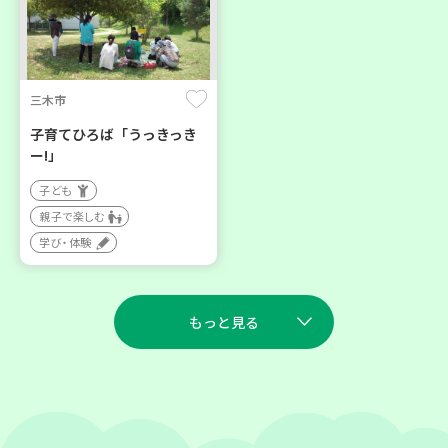
三木市
子育てひろば「うっきっき
ー!」
子ども
親子で楽しむ
学び・体験
もっと見る
2026
2026
年
年
9
5
9
7
月
日(土)
月
日(月)