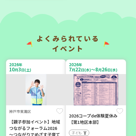
みよう！
「かくれんぼ」
親子で楽しむ
子ども
大人向け
親子で楽しむ
学び・体験
環境
よくみられている
イベント
2026
2026
年
年
9
4
9
16
月
日(金)
月
日(水)
2026
2026
年
年
10
3
7
22
8
26
～
月
日(土)
月
日(水)
月
日(水)
神戸市須磨区
神戸市兵庫区
【第3地区本部】初心者も料
【第3地区本部】ほっとひと
神戸市東灘区
理好きも集まれ～♪ メン
いき 親子でゆったりタイ
2026コープde体験夏休み
(麺)ズ・クッキング
ム♪(毎月開催予定)
【親子参加イベント】地域
【第1地区本部】
つながるフォーラム2026
学び・体験
食
子ども
子ども
～つながりでめざす子育て