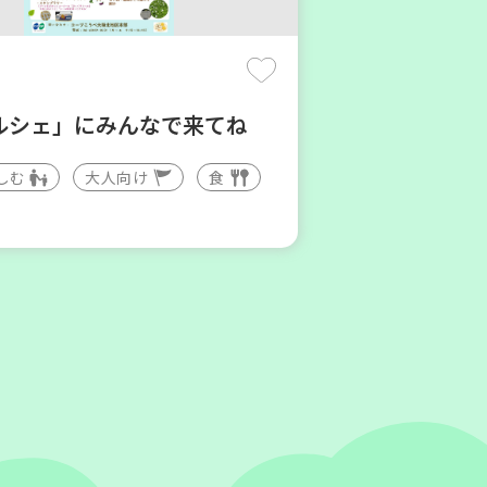
(木)
ルシェ」にみんなで来てね
しむ
大人向け
食
庫区
地区本部】住み慣れた地域で
たい 「コープくらしの助け合
」（会場：兵庫）
ィア