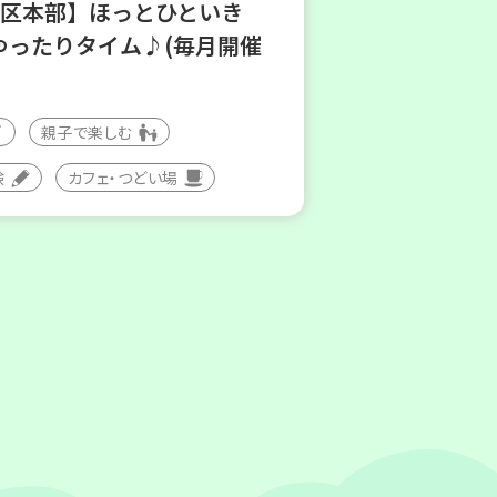
地区本部】ほっとひといき
ゆったりタイム♪(毎月開催
親子で楽しむ
験
カフェ・つどい場
(水)