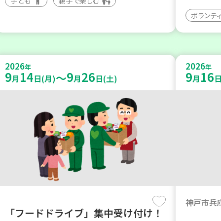
子ども
親子で楽しむ
ボランテ
2026
2026
年
年
9
14
9
26
9
16
～
月
日(月)
月
日(土)
月
日
神戸市兵
「フードドライブ」集中受け付け！