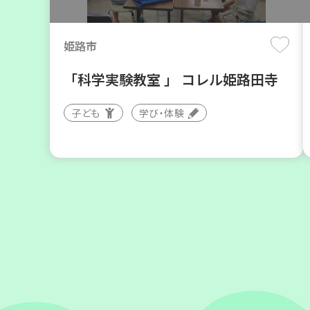
月
日(木)
姫路市
「科学実験教室 」 コレル姫路田寺
子ども
学び・体験
神戸市東灘区
【第3地区本部】住み慣れた地域で
暮らしたい 「コープくらしの助け合
いの会」(会場：住吉)
ボランティア