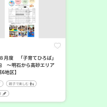
6年８月度 「子育てひろば」
内 ～明石から高砂エリア
第6地区】
親子で楽しむ
験