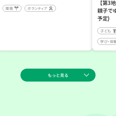
【第3
環境
ボランティア
親子で
予定)
子ども
学び・体
もっと見る
2026
2026
年
年
9
11
9
23
月
日(金)
月
日