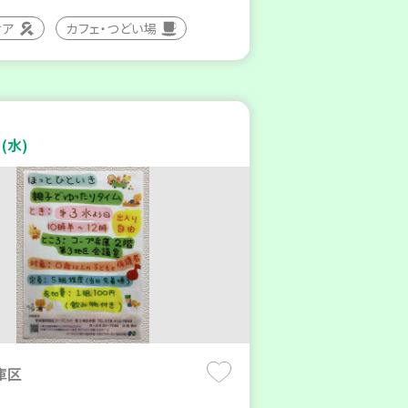
ィア
カフェ・つどい場
(水)
庫区