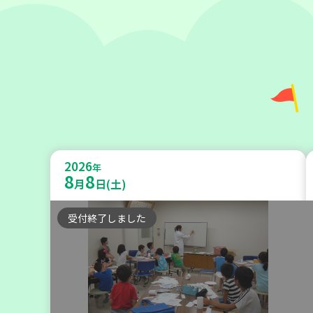
神戸市長田区
【第3地区本部】涼しい室内で遊ぼ
2026
う♪ 親子で楽しい夏祭り
年
8
8
月
日(土)
親子で楽しむ
受付終了しました
2026
年
9
10