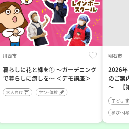
川西市
明石市
暮らしに花と緑を① ～ガーデニング
202
で暮らしに癒しを～ ＜デモ講座＞
のご案
～ 【
大人向け
学び・体験
子ども
学び・体