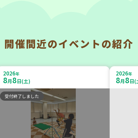
開催間近の
イベントの紹介
神戸市東灘区
神戸市兵
【第3地区本部】「ふれあいティー
【第3地
2026
2026
ルームすみれ会」（毎月第2金曜
年
うさい
年
8
8
8
8
月
日(土)
月
日(
日）
うさい
受付終了しました
食
カフェ・つどい場
学び・体
2026
2026
年
年
9
24
8
27