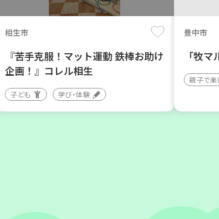
月
日(木)
月
日
相生市
豊中市
『苦手克服！マット運動 鉄棒お助け
「牧マ
企画！』コレル相生
親子で楽
子ども
学び・体験
神戸市東灘区
神戸市兵
【第3地区本部】地域のつどい場で
【第3
憩いのひとときを（第4木曜日に開
暮らし
催）
いの会
カフェ・つどい場
ボランテ