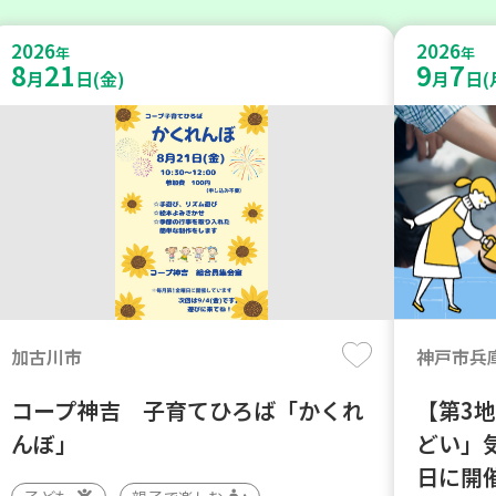
2026
2026
年
年
8
21
9
7
月
日(金)
月
日(
加古川市
神戸市兵
コープ神吉 子育てひろば「かくれ
【第3
んぼ」
どい」
日に開