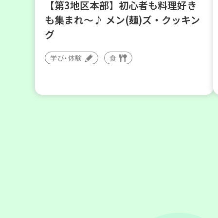
【第3地区本部】初心者も料理好き
も集まれ～♪ メン(麺)ズ・クッキン
グ
学び・体験
食
2026
年
8
28
月
日(金)