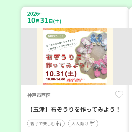
2026
年
10
31
月
日(土)
神戸市西区
【玉津】布ぞうりを作ってみよう！
親子で楽しむ
大人向け