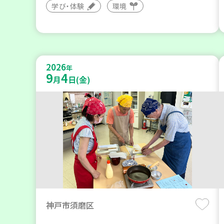
学び・体験
環境
2026
年
9
4
月
日(金)
神戸市須磨区