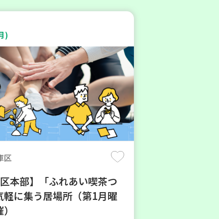
月)
庫区
地区本部】「ふれあい喫茶つ
気軽に集う居場所（第1月曜
催）