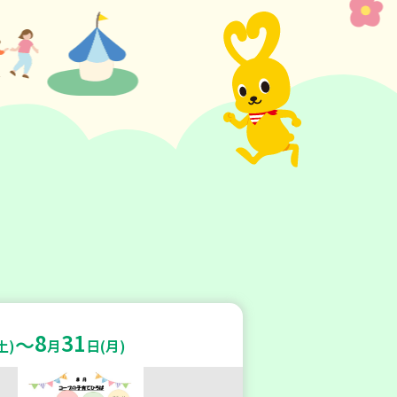
8
31
～
土)
月
日(月)