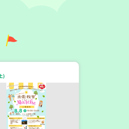
庫区
区本部】こべっこBOSAI(ぼ
)教室～かぞくで楽しくまなぼ
土)
～
験
平和・防災