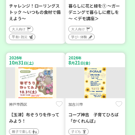
チャレンジ！ローリングス
暮らしに花と緑を① ～ガー
トック ～いつもの食材で備
デニングで暮らしに癒しを
えよう～
～ ＜デモ講座＞
大人向け
大人向け
平和・防災
学び・体験
2026
2026
年
年
10
31
8
21
月
日(土)
月
日(金)
神戸市西区
加古川市
【玉津】布ぞうりを作って
コープ神吉 子育てひろば
みよう！
「かくれんぼ」
親子で楽しむ
子ども