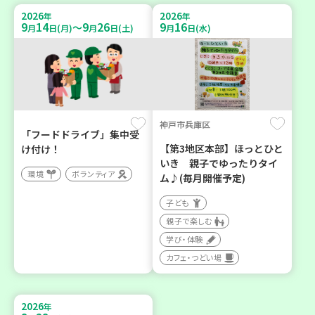
2026
2026
年
年
9
14
9
26
9
16
～
月
日(月)
月
日(土)
月
日(水)
神戸市兵庫区
「フードドライブ」集中受
【第3地区本部】ほっとひと
け付け！
いき 親子でゆったりタイ
環境
ボランティア
ム♪(毎月開催予定)
子ども
親子で楽しむ
学び・体験
カフェ・つどい場
2026
年