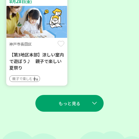
8
28
月
日(金)
神戸市長田区
【第3地区本部】涼しい室内
で遊ぼう♪ 親子で楽しい
夏祭り
親子で楽しむ
もっと見る
2026
2026
年
年
8
27
9
23
月
日(木)
月
日(水)