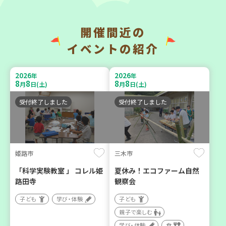
開催間近の
神戸市兵庫区
神戸市兵庫区
イベントの紹介
【第3地区本部】住み慣れた
【第3地区本部】こべっこ
地域で暮らしたい 「コープ
BOSAI(ぼうさい)教室～か
2026
2026
年
年
くらしの助け合いの会」
ぞくで楽しくまなぼうさい
8
8
8
8
月
日(土)
月
日(土)
（会場：兵庫）
～
受付終了しました
受付終了しました
ボランティア
学び・体験
平和・防災
姫路市
三木市
2026
2026
年
年
9
10
9
11
月
日(木)
月
日(金)
「科学実験教室 」 コレル姫
夏休み！エコファーム自然
路田寺
観察会
子ども
学び・体験
子ども
親子で楽しむ
学び・体験
食