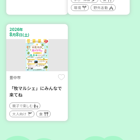
神戸市東灘区
神戸市東灘区
環境
野外活動
【第3地区本部】住み慣れた
【第3地区本部】「ふれあい
地域で暮らしたい 「コープ
ティールームすみれ会」
2026
くらしの助け合いの会」(会
（毎月第2金曜日）
年
8
8
月
日(土)
場：住吉)
食
カフェ・つどい場
ボランティア
2026
2026
年
年
9
24
9
30
月
日(木)
月
日(水)
豊中市
「牧マルシェ」にみんなで
来てね
親子で楽しむ
大人向け
食
神戸市東灘区
神戸市北区
【第3地区本部】地域のつど
「コープくらしの助け合い
い場で憩いのひとときを
の会」コーディネーター養