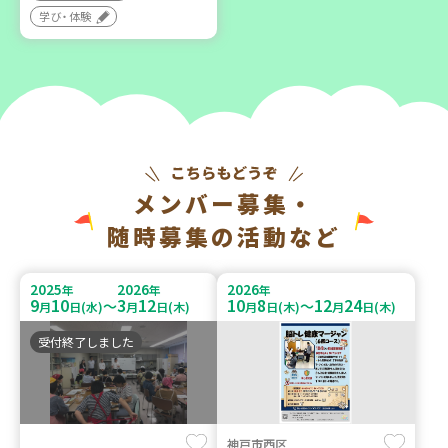
学び・体験
メンバー募集・
随時募集の活動など
2025
2026
2026
年
年
年
9
10
3
12
10
8
12
24
～
～
月
日(水)
月
日(木)
月
日(木)
月
日(木)
受付終了しました
神戸市西区