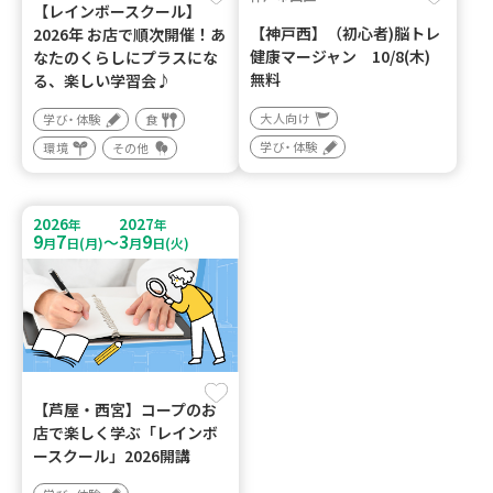
【レインボースクール】
【神戸西】（初心者)脳トレ
2026年 お店で順次開催！あ
健康マージャン 10/8(木)
なたのくらしにプラスにな
無料
る、楽しい学習会♪
大人向け
学び・体験
食
学び・体験
環境
その他
2026
2027
年
年
9
7
3
9
～
月
日(月)
月
日(火)
【芦屋・西宮】コープのお
店で楽しく学ぶ「レインボ
ースクール」2026開講