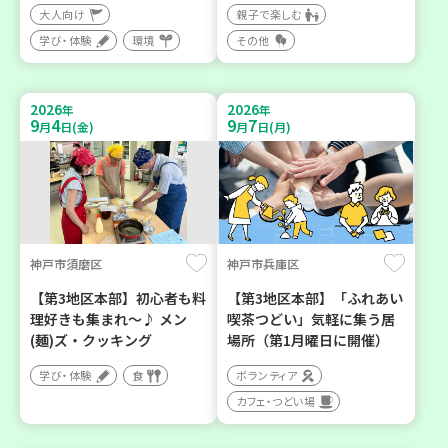
大人向け
親子で楽しむ
学び・体験
環境
その他
2026
2026
年
年
9
4
9
7
月
日(金)
月
日(月)
神戸市須磨区
神戸市兵庫区
【第3地区本部】初心者も料
【第3地区本部】「ふれあい
理好きも集まれ～♪ メン
喫茶つどい」気軽に集う居
(麺)ズ・クッキング
場所（第1月曜日に開催）
学び・体験
食
ボランティア
カフェ・つどい場