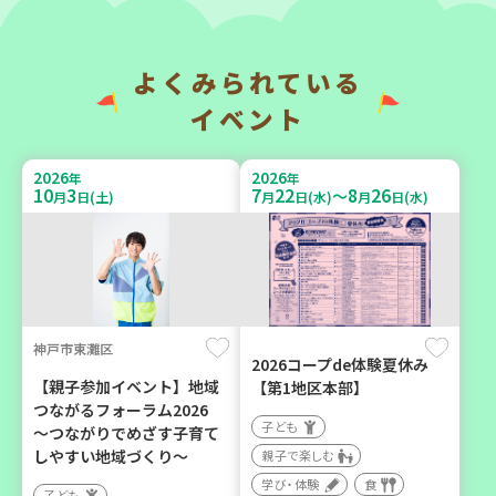
（第4木曜日に開催）
成講座
カフェ・つどい場
大人向け
ボランティア
よくみられている
イベント
2026
2026
年
年
10
6
9
6
月
日(火)
月
日(日)
2026
2026
年
年
10
3
7
22
8
26
～
月
日(土)
月
日(水)
月
日(水)
西牟婁郡上富田町岩田
西宮市
神戸市東灘区
「フードプラン上富田みか
野菜を食べよう！ベジ活キ
2026コープde体験夏休み
ん」バスで行く 産地見学＆
ャンペーン【第２地区】
【親子参加イベント】地域
【第1地区本部】
生産者交流会
つながるフォーラム2026
子ども
子ども
～つながりでめざす子育て
学び・体験
食
親子で楽しむ
しやすい地域づくり～
親子で楽しむ
学び・体験
食
学び・体験
食
子ども