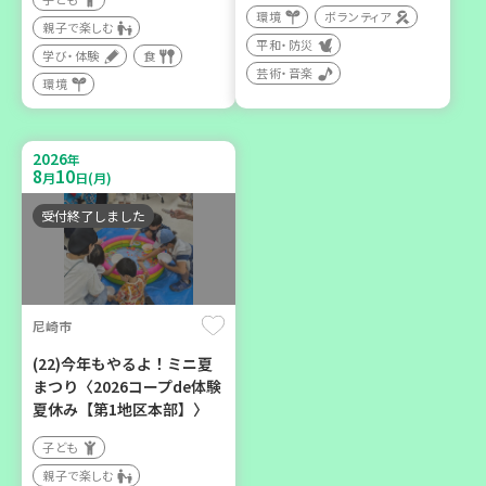
環境
ボランティア
親子で楽しむ
平和・防災
2026
年
学び・体験
食
9
12
月
日(土)
芸術・音楽
環境
2026
年
8
10
月
日(月)
受付終了しました
豊岡市
大人の発達障がいを学び、
親子で心を軽くしません
か？
尼崎市
大人向け
(22)今年もやるよ！ミニ夏
学び・体験
まつり〈2026コープde体験
夏休み【第1地区本部】〉
子ども
親子で楽しむ