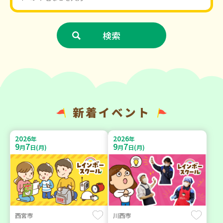
新着イベント
2026
2026
年
年
9
7
9
7
月
日(月)
月
日(月)
西宮市
川西市