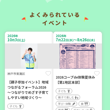
い場で憩いのひとときを
地域で暮らしたい 「コープ
（第4木曜日に開催）
くらしの助け合いの会」
（会場：兵庫）
よくみられている
カフェ・つどい場
ボランティア
イベント
2026
2026
年
年
2026
2026
年
年
10
3
7
22
8
26
～
9
6
10
6
月
日(土)
月
日(水)
月
日(水)
月
日(日)
月
日(火)
神戸市東灘区
西宮市
西牟婁郡上富田町岩田
2026コープde体験夏休み
【親子参加イベント】地域
【第1地区本部】
野菜を食べよう！ベジ活キ
「フードプラン上富田みか
つながるフォーラム2026
ャンペーン【第２地区】
ん」バスで行く 産地見学＆
子ども
～つながりでめざす子育て
生産者交流会
子ども
しやすい地域づくり～
親子で楽しむ
学び・体験
食
親子で楽しむ
学び・体験
食
子ども
学び・体験
食