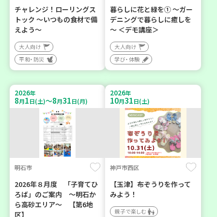
チャレンジ！ローリングス
暮らしに花と緑を① ～ガー
トック ～いつもの食材で備
デニングで暮らしに癒しを
えよう～
～ ＜デモ講座＞
大人向け
大人向け
平和・防災
学び・体験
2026
2026
年
年
8
1
8
31
10
31
～
月
日(土)
月
日(月)
月
日(土)
明石市
神戸市西区
2026年８月度 「子育てひ
【玉津】布ぞうりを作って
ろば」のご案内 ～明石か
みよう！
ら高砂エリア～ 【第6地
親子で楽しむ
区】