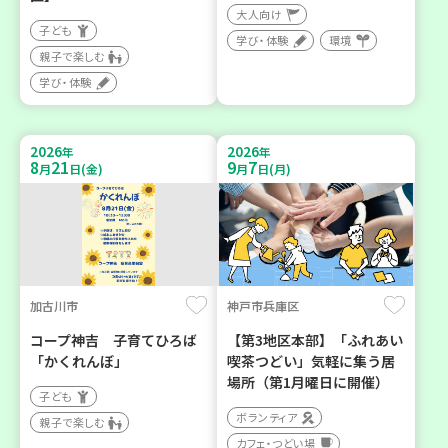
大人向け
子ども
学び・体験
環境
親子で楽しむ
学び・体験
2026
2026
年
年
8
21
9
7
月
日(金)
月
日(月)
加古川市
神戸市兵庫区
コープ神吉 子育てひろば
【第3地区本部】「ふれあい
「かくれんぼ」
喫茶つどい」気軽に集う居
場所（第1月曜日に開催）
子ども
ボランティア
親子で楽しむ
カフェ・つどい場