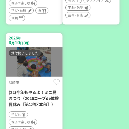
環境
ボランティア
親子で楽しむ
平和・防災
学び・体験
食
芸術・音楽
環境
2026
年
9
12
月
日(土)
2026
年
8
10
月
日(月)
受付終了しました
豊岡市
大人の発達障がいを学び、
親子で心を軽くしません
尼崎市
か？
(22)今年もやるよ！ミニ夏
大人向け
まつり〈2026コープde体験
学び・体験
夏休み【第1地区本部】〉
子ども
親子で楽しむ