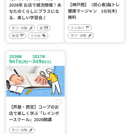
【神戸西】（初心者)脳トレ
2026年 お店で順次開催！あ
健康マージャン 10/8(木)
なたのくらしにプラスにな
無料
る、楽しい学習会♪
大人向け
学び・体験
食
学び・体験
環境
その他
2026
2027
年
年
9
7
3
9
～
月
日(月)
月
日(火)
【芦屋・西宮】コープのお
店で楽しく学ぶ「レインボ
ースクール」2026開講
学び・体験