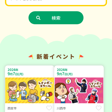
新着イベント
2026
2026
年
年
9
7
9
7
月
日(月)
月
日(月)
西宮市
川西市