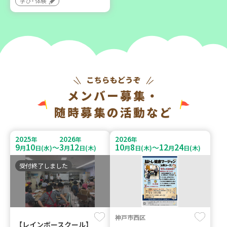
学び・体験
メンバー募集・
随時募集の活動など
2025
2026
2026
年
年
年
9
10
3
12
10
8
12
24
～
～
月
日(水)
月
日(木)
月
日(木)
月
日(木)
受付終了しました
神戸市西区
【レインボースクール】