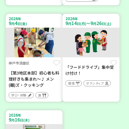
2026
2026
年
年
9
4
9
14
9
26
～
月
日(金)
月
日(月)
月
日(土)
神戸市須磨区
「フードドライブ」集中受
【第3地区本部】初心者も料
け付け！
理好きも集まれ～♪ メン
環境
ボランティア
(麺)ズ・クッキング
学び・体験
食
2026
年
9
16
月
日(水)