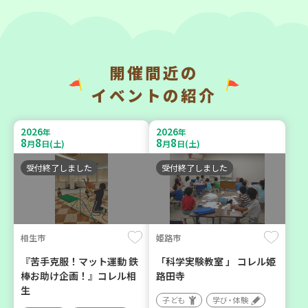
開催間近の
神戸市長田区
神戸市東灘区
イベントの紹介
【第3地区本部】涼しい室内
【第3地区本部】「ふれあい
で遊ぼう♪ 親子で楽しい
ティールームすみれ会」
2026
2026
年
年
夏祭り
（毎月第2金曜日）
8
8
8
8
月
日(土)
月
日(土)
親子で楽しむ
食
カフェ・つどい場
受付終了しました
受付終了しました
2026
2026
年
年
9
23
9
10
月
日(水)
月
日(木)
相生市
姫路市
『苦手克服！マット運動 鉄
「科学実験教室 」 コレル姫
棒お助け企画！』コレル相
路田寺
生
子ども
学び・体験