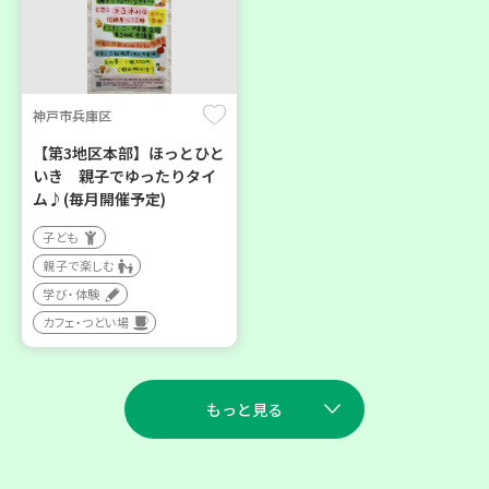
神戸市兵庫区
【第3地区本部】ほっとひと
いき 親子でゆったりタイ
ム♪(毎月開催予定)
子ども
親子で楽しむ
学び・体験
カフェ・つどい場
もっと見る
2026
2026
年
年
8
28
9
11
月
日(金)
月
日(金)