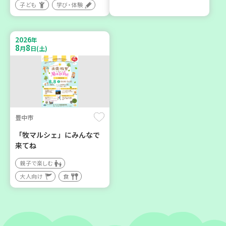
子ども
学び・体験
神戸市兵庫区
神戸市東灘区
【第3地区本部】こべっこ
【第3地区本部】住み慣れた
BOSAI(ぼうさい)教室～か
地域で暮らしたい 「コープ
2026
年
ぞくで楽しくまなぼうさい
くらしの助け合いの会」(会
8
8
月
日(土)
～
場：住吉)
学び・体験
ボランティア
平和・防災
豊中市
2026
2026
年
年
9
24
8
27
月
日(木)
月
日(木)
「牧マルシェ」にみんなで
来てね
親子で楽しむ
大人向け
食
神戸市東灘区
神戸市兵庫区
【第3地区本部】地域のつど
【第3地区本部】住み慣れた