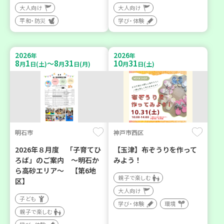
大人向け
大人向け
平和・防災
学び・体験
2026
2026
年
年
8
1
8
31
10
31
～
月
日(土)
月
日(月)
月
日(土)
明石市
神戸市西区
2026年８月度 「子育てひ
【玉津】布ぞうりを作って
ろば」のご案内 ～明石か
みよう！
ら高砂エリア～ 【第6地
親子で楽しむ
区】
大人向け
子ども
学び・体験
環境
親子で楽しむ