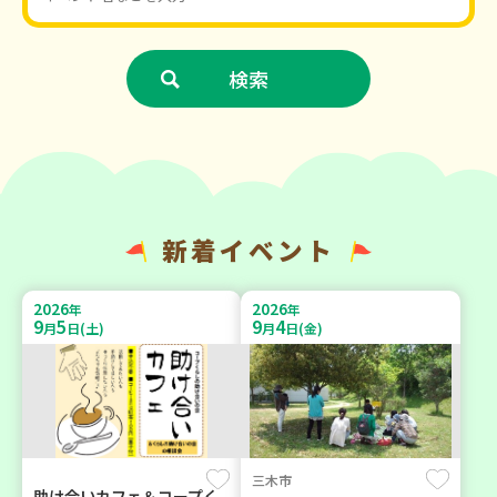
新着イベント
2026
2026
年
年
9
5
9
4
月
日(土)
月
日(金)
三木市
助け合いカフェ＆コープく