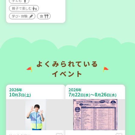
子ども
親子で楽しむ
【第3地区本部】住み慣れた
【第3地区本部】涼しい室内
地域で暮らしたい 「コープ
で遊ぼう♪ 親子で楽しい
学び・体験
食
くらしの助け合いの会」
夏祭り
（会場：兵庫）
親子で楽しむ
ボランティア
2026
2026
年
年
よくみられている
9
14
9
26
9
24
～
月
日(月)
月
日(土)
月
日(木)
イベント
2026
2026
年
年
10
3
7
22
8
26
～
月
日(土)
月
日(水)
月
日(水)
神戸市東灘区
「フードドライブ」集中受
【第3地区本部】地域のつど
け付け！
い場で憩いのひとときを
環境
ボランティア
（第4木曜日に開催）