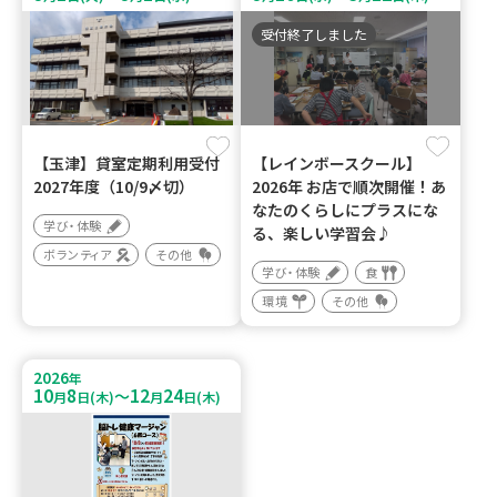
受付終了しました
【玉津】貸室定期利用受付
【レインボースクール】
2027年度（10/9〆切）
2026年 お店で順次開催！あ
なたのくらしにプラスにな
学び・体験
る、楽しい学習会♪
ボランティア
その他
学び・体験
食
環境
その他
2026
年
10
8
12
24
～
月
日(木)
月
日(木)