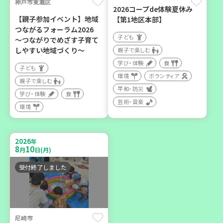
神戸市東灘区
2026コープde体験夏休み
カフェ・つどい場
【親子参加イベント】地域
【第1地区本部】
つながるフォーラム2026
子ども
～つながりでめざす子育て
2026
年
しやすい地域づくり～
親子で楽しむ
9
6
月
日(日)
学び・体験
食
子ども
環境
ボランティア
親子で楽しむ
平和・防災
学び・体験
食
芸術・音楽
環境
西宮市
野菜を食べよう！ベジ活キ
2026
年
ャンペーン【第２地区】
8
10
月
日(月)
子ども
受付終了しました
親子で楽しむ
学び・体験
食
尼崎市