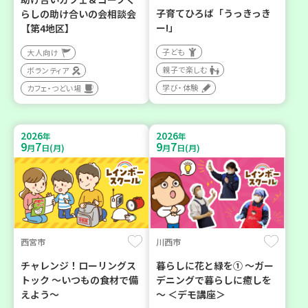
子育てひろば「うっきっき
らしの助け合いの会相談会
ー!」
【第4地区】
子ども
大人向け
親子で楽しむ
ボランティア
学び・体験
カフェ・つどい場
2026
2026
年
年
9
7
9
7
月
日(月)
月
日(月)
西宮市
川西市
チャレンジ！ローリングス
暮らしに花と緑を① ～ガー
トック ～いつもの食材で備
デニングで暮らしに癒しを
えよう～
～ ＜デモ講座＞