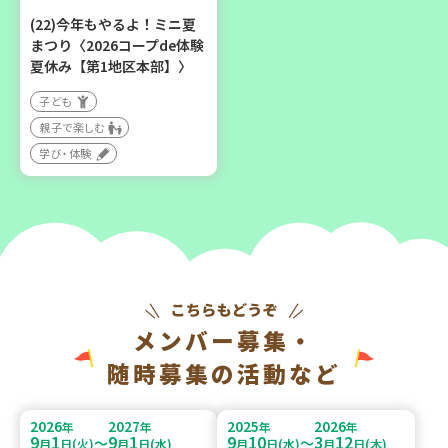
(22)今年もやるよ！ミニ夏
まつり〈2026コープde体験
夏休み【第1地区本部】〉
子ども
親子で楽しむ
学び・体験
メンバー募集・
随時募集の活動など
2026
2027
2025
2026
年
年
年
年
9
1
9
1
9
10
3
12
～
～
月
日(火)
月
日(水)
月
日(水)
月
日(木)