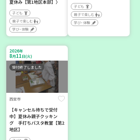
夏休み【第1地区本部】〉
子ども
子ども
親子で楽しむ
親子で楽しむ
学び・体験
神戸市東灘区
神戸市須磨区
学び・体験
【第3地区本部】住み慣れた
【第3地区本部】初心者も料
地域で暮らしたい 「コープ
理好きも集まれ～♪ メン
2026
年
くらしの助け合いの会」(会
(麺)ズ・クッキング
8
11
月
日(火)
場：住吉)
学び・体験
食
受付終了しました
ボランティア
2026
2026
年
年
8
27
8
28
月
日(木)
月
日(金)
西宮市
【キャンセル待ちで受付
中】夏休み親子クッキン
グ 手打ちパスタ教室【第2
地区】
神戸市兵庫区
神戸市長田区