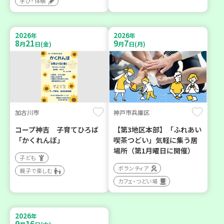
学び・体験
2026
2026
年
年
8
21
9
7
月
日(金)
月
日(月)
加古川市
神戸市兵庫区
コープ神吉 子育てひろば
【第3地区本部】「ふれあい
「かくれんぼ」
喫茶つどい」気軽に集う居
場所（第1月曜日に開催）
子ども
ボランティア
親子で楽しむ
カフェ・つどい場
2026
年
9
16