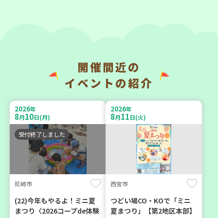
2026
2026
年
年
9
23
9
11
月
日(水)
月
日(金)
開催間近の
神戸市兵庫区
神戸市東灘区
イベントの紹介
【第3地区本部】こべっこ
【第3地区本部】「ふれあい
BOSAI(ぼうさい)教室～か
ティールームすみれ会」
2026
2026
年
年
ぞくで楽しくまなぼうさい
（毎月第2金曜日）
8
10
8
11
月
日(月)
月
日(火)
～
食
カフェ・つどい場
受付終了しました
学び・体験
平和・防災
尼崎市
西宮市
2026
2026
年
年
9
10
9
4
月
日(木)
月
日(金)
(22)今年もやるよ！ミニ夏
つどい場CO・KOで「ミニ
まつり〈2026コープde体験
夏まつり」【第2地区本部】