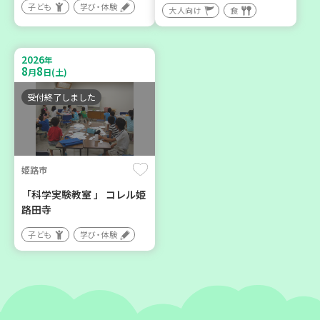
子ども
学び・体験
神戸市兵庫区
神戸市東灘区
大人向け
食
【第3地区本部】こべっこ
【第3地区本部】住み慣れた
BOSAI(ぼうさい)教室～か
地域で暮らしたい 「コープ
2026
年
ぞくで楽しくまなぼうさい
くらしの助け合いの会」(会
8
8
月
日(土)
～
場：住吉)
受付終了しました
学び・体験
ボランティア
平和・防災
姫路市
2026
2026
年
年
9
24
8
27
月
日(木)
月
日(木)
「科学実験教室 」 コレル姫
路田寺
子ども
学び・体験
神戸市東灘区
神戸市兵庫区
【第3地区本部】地域のつど
【第3地区本部】住み慣れた