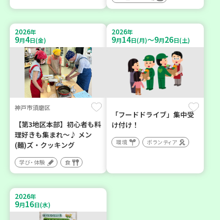
2026
2026
年
年
9
4
9
14
9
26
～
月
日(金)
月
日(月)
月
日(土)
神戸市須磨区
「フードドライブ」集中受
【第3地区本部】初心者も料
け付け！
理好きも集まれ～♪ メン
環境
ボランティア
(麺)ズ・クッキング
学び・体験
食
2026
年
9
16
月
日(水)