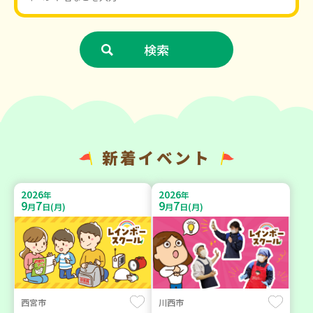
新着イベント
2026
2026
年
年
9
7
9
7
月
日(月)
月
日(月)
西宮市
川西市