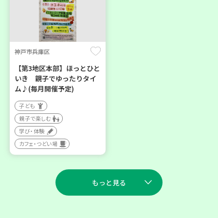
神戸市兵庫区
【第3地区本部】ほっとひと
いき 親子でゆったりタイ
ム♪(毎月開催予定)
子ども
親子で楽しむ
学び・体験
カフェ・つどい場
もっと見る
2026
2026
年
年
8
28
9
11
月
日(金)
月
日(金)