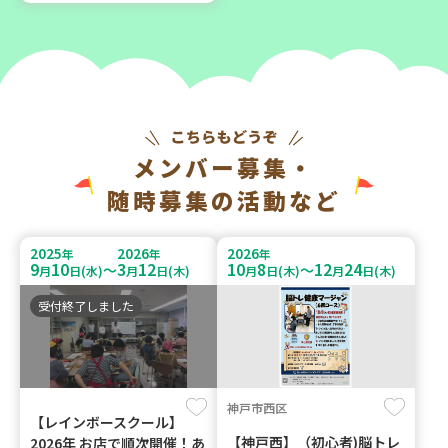
メンバー募集・
随時募集の活動など
2025
2026
2026
年
年
年
9
10
3
12
10
8
12
24
～
～
月
日(水)
月
日(木)
月
日(木)
月
日(木)
受付終了しました
神戸市西区
【レインボースクール】
【神戸西】（初心者)脳トレ
2026年 お店で順次開催！あ