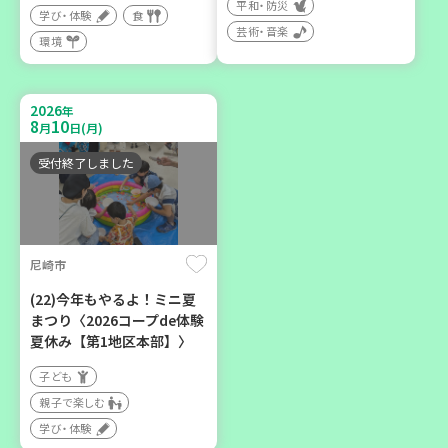
平和・防災
学び・体験
食
芸術・音楽
環境
2026
年
9
12
月
日(土)
2026
年
8
10
月
日(月)
受付終了しました
豊岡市
大人の発達障がいを学び、
尼崎市
親子で心を軽くしません
か？
(22)今年もやるよ！ミニ夏
まつり〈2026コープde体験
大人向け
夏休み【第1地区本部】〉
学び・体験
子ども
親子で楽しむ
学び・体験