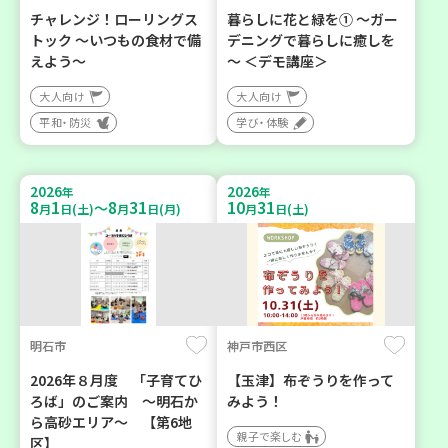
チャレンジ！ローリングス
暮らしに花と緑を① ～ガー
トック ～いつもの食材で備
デニングで暮らしに癒しを
えよう～
～ ＜デモ講座＞
大人向け
大人向け
平和・防災
学び・体験
2026
2026
年
年
8
1
8
31
10
31
～
月
日(土)
月
日(月)
月
日(土)
明石市
神戸市西区
2026年８月度 「子育てひ
【玉津】布ぞうりを作って
ろば」のご案内 ～明石か
みよう！
ら高砂エリア～ 【第6地
親子で楽しむ
区】