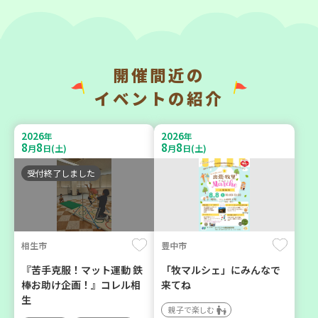
開催間近の
神戸市長田区
神戸市東灘区
イベントの紹介
【第3地区本部】涼しい室内
【第3地区本部】「ふれあい
で遊ぼう♪ 親子で楽しい
ティールームすみれ会」
2026
2026
年
年
夏祭り
（毎月第2金曜日）
8
8
8
8
月
日(土)
月
日(土)
親子で楽しむ
食
カフェ・つどい場
受付終了しました
2026
2026
年
年
9
23
9
10
月
日(水)
月
日(木)
相生市
豊中市
『苦手克服！マット運動 鉄
「牧マルシェ」にみんなで
棒お助け企画！』コレル相
来てね
生
親子で楽しむ