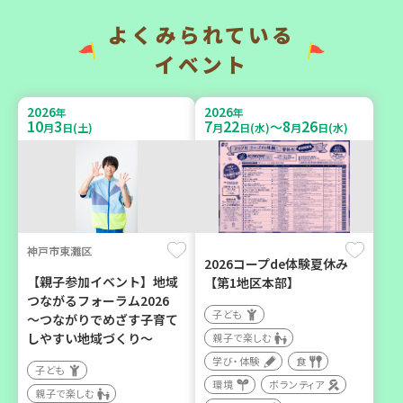
い場で憩いのひとときを
地域で暮らしたい 「コープ
（第4木曜日に開催）
くらしの助け合いの会」
よくみられている
（会場：兵庫）
カフェ・つどい場
イベント
ボランティア
2026
2026
年
年
10
3
7
22
8
26
～
月
日(土)
月
日(水)
月
日(水)
2026
2026
年
年
9
6
10
6
月
日(日)
月
日(火)
神戸市東灘区
2026コープde体験夏休み
西宮市
西牟婁郡上富田町岩田
【親子参加イベント】地域
【第1地区本部】
つながるフォーラム2026
野菜を食べよう！ベジ活キ
「フードプラン上富田みか
子ども
～つながりでめざす子育て
ャンペーン【第２地区】
ん」バスで行く 産地見学＆
しやすい地域づくり～
親子で楽しむ
生産者交流会
子ども
学び・体験
食
子ども
学び・体験
食
親子で楽しむ
環境
ボランティア
親子で楽しむ
学び・体験
食