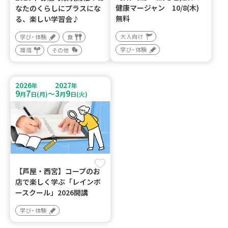
健康マージャン 10/8(木)
なたのくらしにプラスにな
無料
る、楽しい学習会♪
大人向け
学び・体験
食
学び・体験
環境
その他
2026
2027
年
年
9
7
3
9
～
月
日(月)
月
日(火)
【芦屋・西宮】コープのお
店で楽しく学ぶ「レインボ
ースクール」2026開講
学び・体験