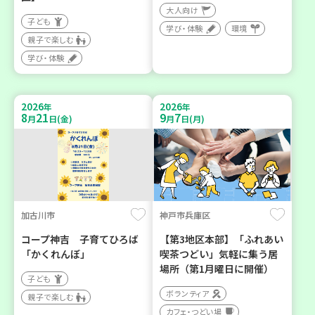
大人向け
子ども
学び・体験
環境
親子で楽しむ
学び・体験
2026
2026
年
年
8
21
9
7
月
日(金)
月
日(月)
加古川市
神戸市兵庫区
コープ神吉 子育てひろば
【第3地区本部】「ふれあい
「かくれんぼ」
喫茶つどい」気軽に集う居
場所（第1月曜日に開催）
子ども
ボランティア
親子で楽しむ
カフェ・つどい場