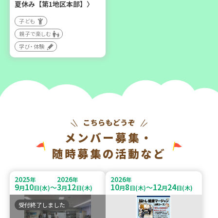
夏休み【第1地区本部】〉
子ども
親子で楽しむ
学び・体験
メンバー募集・
随時募集の活動など
2025
2026
2026
年
年
年
9
10
3
12
10
8
12
24
～
～
月
日(水)
月
日(木)
月
日(木)
月
日(木)
受付終了しました