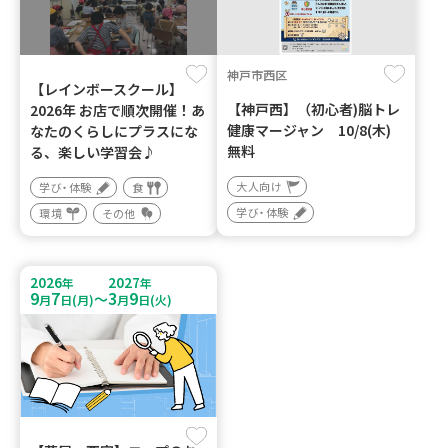
神戸市西区
【レインボースクール】
【神戸西】（初心者)脳トレ
2026年 お店で順次開催！あ
健康マージャン 10/8(木)
なたのくらしにプラスにな
無料
る、楽しい学習会♪
大人向け
学び・体験
食
学び・体験
環境
その他
2026
2027
年
年
9
7
3
9
～
月
日(月)
月
日(火)