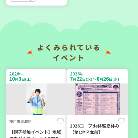
大人向け
ボランティア
2026
2026
年
年
9
6
9
12
月
日(日)
月
日(土)
よくみられている
イベント
2026
2026
年
年
10
3
7
22
8
26
～
月
日(土)
月
日(水)
月
日(水)
西宮市
豊岡市
野菜を食べよう！ベジ活キ
大人の発達障がいを学び、
ャンペーン【第２地区】
親子で心を軽くしません
か？
子ども
大人向け
親子で楽しむ
神戸市東灘区
学び・体験
2026コープde体験夏休み
学び・体験
食
【親子参加イベント】地域
【第1地区本部】