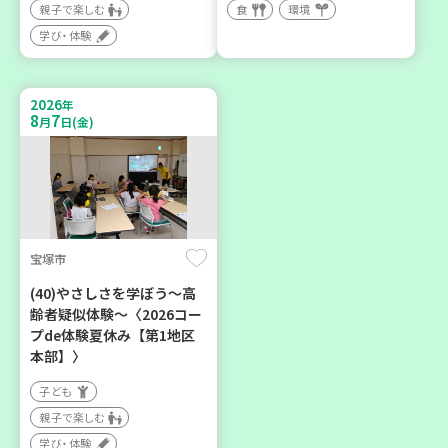
親子で楽しむ
食
環境
神戸市東灘区
神戸市西区
学び・体験
【第3地区本部】「ふれあい
部門のプロ（？）がコープ
ティールームすみれ会」
のイチオシ商品を語る
（毎月第2金曜日）
2026
大人向け
年
8
7
月
日(金)
食
カフェ・つどい場
学び・体験
2026
2026
年
年
9
30
9
4
月
日(水)
月
日(金)
宝塚市
(40)やさしさを学ぼう～高
齢者疑似体験～〈2026コー
プde体験夏休み【第1地区
神戸市北区
豊中市
本部】〉
「コープくらしの助け合い
ソーセージの飾り切りにチ
子ども
の会」コーディネーター養
ャレンジしましょう
親子で楽しむ
成講座
大人向け
食
学び・体験