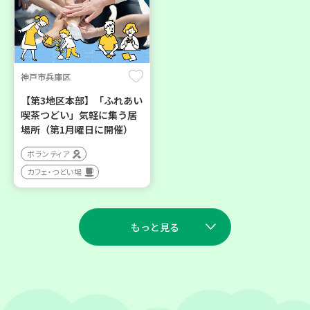
神戸市兵庫区
【第3地区本部】「ふれあい
喫茶つどい」気軽に集う居
場所（第1月曜日に開催）
ボランティア
カフェ・つどい場
もっと見る
2026
2026
年
年
9
23
9
10
月
日(水)
月
日(木)