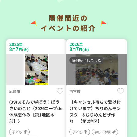
開催間近の
神戸市兵庫区
神戸市東灘区
イベントの紹介
【第3地区本部】こべっこ
【第3地区本部】住み慣れた
BOSAI(ぼうさい)教室～か
地域で暮らしたい 「コープ
2026
2026
年
年
ぞくで楽しくまなぼうさい
くらしの助け合いの会」(会
8
7
8
7
月
日(金)
月
日(金)
～
場：住吉)
受付終了しました
学び・体験
ボランティア
平和・防災
尼崎市
西宮市
2026
2026
年
年
9
11
9
4
月
日(金)
月
日(金)
(39)あそんで学ぼう！ぼう
【キャンセル待ちで受け付
さいのこと〈2026コープde
けています】ちりめんモン
体験夏休み【第1地区本
スター&ちりめんピザ作
部】〉
り 【第2地区】
子ども
子ども
学び・体験