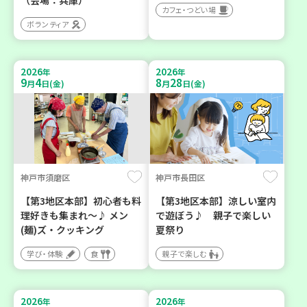
カフェ・つどい場
ボランティア
2026
2026
年
年
9
4
8
28
月
日(金)
月
日(金)
神戸市須磨区
神戸市長田区
【第3地区本部】初心者も料
【第3地区本部】涼しい室内
理好きも集まれ～♪ メン
で遊ぼう♪ 親子で楽しい
(麺)ズ・クッキング
夏祭り
学び・体験
食
親子で楽しむ
2026
2026
年
年