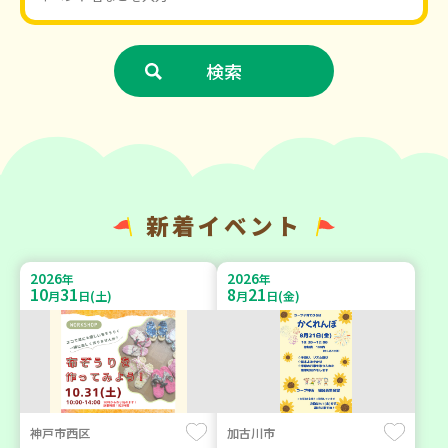
新着イベント
2026
2026
年
年
10
31
8
21
月
日(土)
月
日(金)
神戸市西区
加古川市