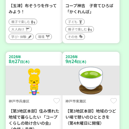
【玉津】布ぞうりを作って
コープ神吉 子育てひろば
みよう！
「かくれんぼ」
親子で楽しむ
子ども
大人向け
親子で楽しむ
学び・体験
環境
その他
2026
2026
年
年
8
27
9
24
月
日(木)
月
日(木)
神戸市兵庫区
神戸市東灘区
【第3地区本部】住み慣れた
【第3地区本部】地域のつど
地域で暮らしたい 「コープ
い場で憩いのひとときを
くらしの助け合いの会」
（第4木曜日に開催）
（会場：兵庫）