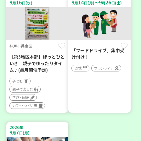
9
16
9
14
9
26
～
月
日(水)
月
日(月)
月
日(土)
神戸市兵庫区
「フードドライブ」集中受
【第3地区本部】ほっとひと
け付け！
いき 親子でゆったりタイ
環境
ボランティア
ム♪(毎月開催予定)
子ども
親子で楽しむ
学び・体験
カフェ・つどい場
2026
年
9
7
月
日(月)