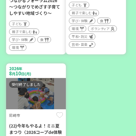
つながるフォーラム2026
子ども
～つながりでめざす子育て
2026
年
しやすい地域づくり～
10
6
親子で楽しむ
月
日(火)
学び・体験
食
子ども
環境
ボランティア
親子で楽しむ
平和・防災
学び・体験
食
芸術・音楽
環境
西牟婁郡上富田町岩田
「フードプラン上富田みか
2026
年
ん」バスで行く 産地見学＆
8
10
月
日(月)
生産者交流会
受付終了しました
学び・体験
食
尼崎市
(22)今年もやるよ！ミニ夏
まつり〈2026コープde体験