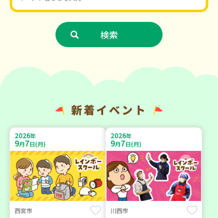
新着イベント
2026
2026
年
年
9
7
9
7
月
日(月)
月
日(月)
西宮市
川西市