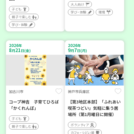
大人向け
子ども
学び・体験
環境
親子で楽しむ
学び・体験
2026
2026
年
年
8
21
9
7
月
日(金)
月
日(月)
加古川市
神戸市兵庫区
コープ神吉 子育てひろば
【第3地区本部】「ふれあい
「かくれんぼ」
喫茶つどい」気軽に集う居
場所（第1月曜日に開催）
子ども
ボランティア
親子で楽しむ
カフェ・つどい場