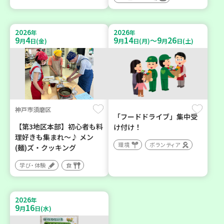
2026
2026
年
年
9
4
9
14
9
26
～
月
日(金)
月
日(月)
月
日(土)
神戸市須磨区
「フードドライブ」集中受
【第3地区本部】初心者も料
け付け！
理好きも集まれ～♪ メン
環境
ボランティア
(麺)ズ・クッキング
学び・体験
食
2026
年
9
16
月
日(水)