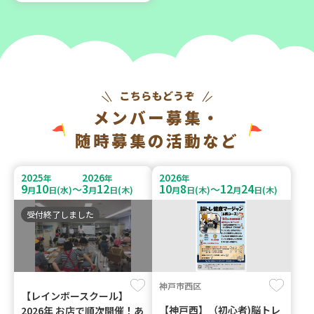
メンバー募集・
随時募集の活動など
2025
2026
2026
年
年
年
9
10
3
12
10
8
12
24
～
～
月
日(水)
月
日(木)
月
日(木)
月
日(木)
受付終了しました
神戸市西区
【レインボースクール】
【神戸西】（初心者)脳トレ
2026年 お店で順次開催！あ