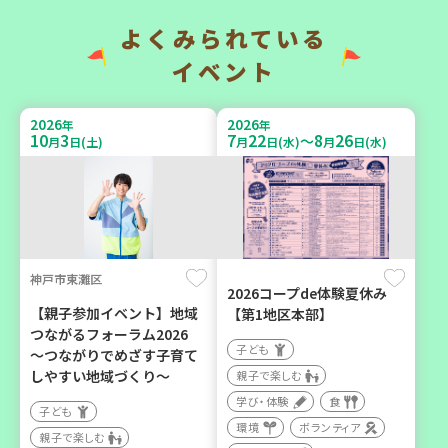
い場で憩いのひとときを
地域で暮らしたい 「コープ
（第4木曜日に開催）
くらしの助け合いの会」
よくみられている
（会場：兵庫）
カフェ・つどい場
イベント
ボランティア
2026
2026
年
年
10
3
7
22
8
26
～
月
日(土)
月
日(水)
月
日(水)
2026
2026
年
年
9
6
10
6
月
日(日)
月
日(火)
神戸市東灘区
2026コープde体験夏休み
西宮市
西牟婁郡上富田町岩田
【親子参加イベント】地域
【第1地区本部】
つながるフォーラム2026
野菜を食べよう！ベジ活キ
「フードプラン上富田みか
子ども
～つながりでめざす子育て
ャンペーン【第２地区】
ん」バスで行く 産地見学＆
しやすい地域づくり～
親子で楽しむ
生産者交流会
子ども
学び・体験
食
子ども
学び・体験
食
親子で楽しむ
環境
ボランティア
親子で楽しむ
学び・体験
食