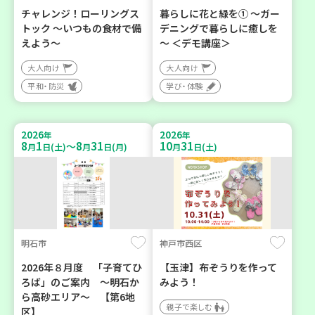
チャレンジ！ローリングス
暮らしに花と緑を① ～ガー
トック ～いつもの食材で備
デニングで暮らしに癒しを
えよう～
～ ＜デモ講座＞
大人向け
大人向け
平和・防災
学び・体験
2026
2026
年
年
8
1
8
31
10
31
～
月
日(土)
月
日(月)
月
日(土)
明石市
神戸市西区
2026年８月度 「子育てひ
【玉津】布ぞうりを作って
ろば」のご案内 ～明石か
みよう！
ら高砂エリア～ 【第6地
親子で楽しむ
区】