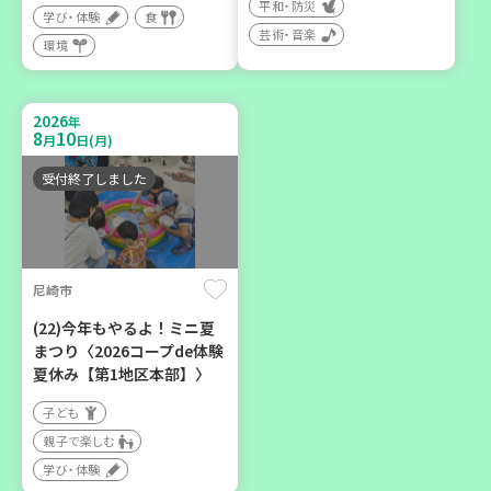
平和・防災
学び・体験
食
芸術・音楽
環境
2026
年
9
12
月
日(土)
2026
年
8
10
月
日(月)
受付終了しました
豊岡市
大人の発達障がいを学び、
尼崎市
親子で心を軽くしません
か？
(22)今年もやるよ！ミニ夏
まつり〈2026コープde体験
大人向け
夏休み【第1地区本部】〉
学び・体験
子ども
親子で楽しむ
学び・体験