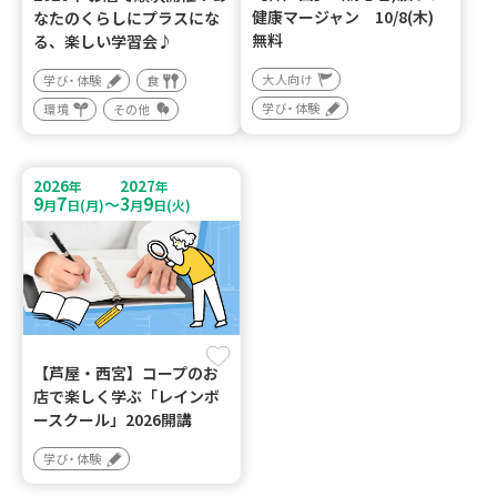
健康マージャン 10/8(木)
なたのくらしにプラスにな
無料
る、楽しい学習会♪
大人向け
学び・体験
食
学び・体験
環境
その他
2026
2027
年
年
9
7
3
9
～
月
日(月)
月
日(火)
【芦屋・西宮】コープのお
店で楽しく学ぶ「レインボ
ースクール」2026開講
学び・体験