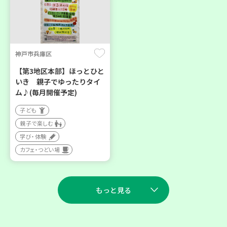
神戸市兵庫区
【第3地区本部】ほっとひと
いき 親子でゆったりタイ
ム♪(毎月開催予定)
子ども
親子で楽しむ
学び・体験
カフェ・つどい場
もっと見る
2026
2026
年
年
8
28
9
11
月
日(金)
月
日(金)