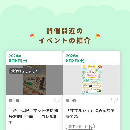
開催間近の
神戸市長田区
神戸市東灘区
イベントの紹介
【第3地区本部】涼しい室内
【第3地区本部】「ふれあい
で遊ぼう♪ 親子で楽しい
ティールームすみれ会」
2026
2026
年
年
夏祭り
（毎月第2金曜日）
8
8
8
8
月
日(土)
月
日(土)
親子で楽しむ
食
カフェ・つどい場
受付終了しました
2026
2026
年
年
9
23
9
10
月
日(水)
月
日(木)
相生市
豊中市
『苦手克服！マット運動 鉄
「牧マルシェ」にみんなで
棒お助け企画！』コレル相
来てね
生
親子で楽しむ