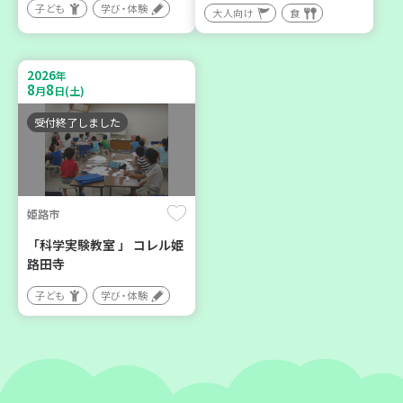
子ども
学び・体験
神戸市兵庫区
神戸市東灘区
大人向け
食
【第3地区本部】こべっこ
【第3地区本部】住み慣れた
BOSAI(ぼうさい)教室～か
地域で暮らしたい 「コープ
2026
年
ぞくで楽しくまなぼうさい
くらしの助け合いの会」(会
8
8
月
日(土)
～
場：住吉)
受付終了しました
学び・体験
ボランティア
平和・防災
姫路市
2026
2026
年
年
9
24
8
27
月
日(木)
月
日(木)
「科学実験教室 」 コレル姫
路田寺
子ども
学び・体験
神戸市東灘区
神戸市兵庫区
【第3地区本部】地域のつど
【第3地区本部】住み慣れた