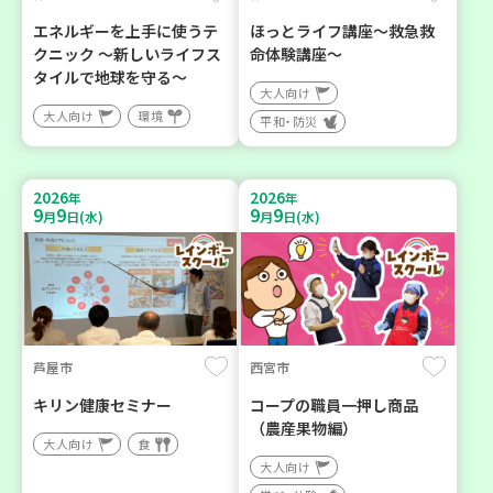
エネルギーを上手に使うテ
ほっとライフ講座～救急救
クニック ～新しいライフス
命体験講座～
タイルで地球を守る～
大人向け
大人向け
環境
平和・防災
2026
2026
年
年
9
9
9
9
月
日(水)
月
日(水)
芦屋市
西宮市
キリン健康セミナー
コープの職員一押し商品
（農産果物編）
大人向け
食
大人向け