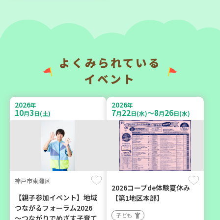
トック ～いつもの食材で備
ろば」のご案内 ～明石か
えよう～
ら高砂エリア～ 【第6地
区】
大人向け
子ども
平和・防災
親子で楽しむ
よくみられている
学び・体験
イベント
2026
2026
年
年
2026
2026
年
年
9
7
10
31
10
3
7
22
8
26
月
日(月)
月
日(土)
～
月
日(土)
月
日(水)
月
日(水)
川西市
神戸市西区
神戸市東灘区
2026コープde体験夏休み
暮らしに花と緑を① ～ガー
【玉津】布ぞうりを作って
【親子参加イベント】地域
【第1地区本部】
デニングで暮らしに癒しを
みよう！
つながるフォーラム2026
子ども
～ ＜デモ講座＞
～つながりでめざす子育て