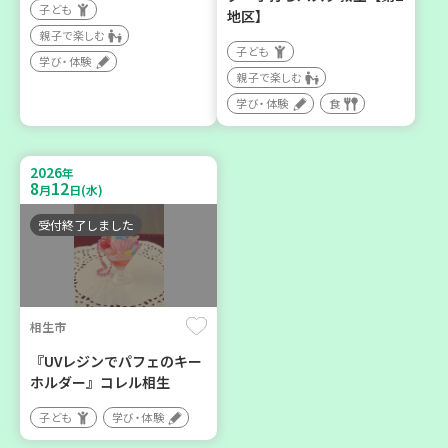
子ども
地区】
親子で楽しむ
三木市
助け合いカフェ＆コープく
子ども
学び・体験
子育てひろば「うっきっき
らしの助け合いの会相談会
親子で楽しむ
ー!」
【第4地区】
学び・体験
食
子ども
大人向け
親子で楽しむ
ボランティア
2026
年
学び・体験
カフェ・つどい場
8
12
月
日(水)
受付終了しました
2026
2026
年
年
9
7
8
1
8
31
～
月
日(月)
月
日(土)
月
日(月)
相生市
『UVレジンでパフェのキー
ホルダー』コレル相生
西宮市
明石市
子ども
学び・体験
チャレンジ！ローリングス
2026年８月度 「子育てひ