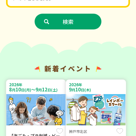
新着イベント
2026
2026
年
年
8
10
9
12
9
10
～
月
日(月)
月
日(土)
月
日(木)
神戸市北区
【海ごみ・プラ削減・ビー