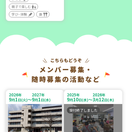
親子で楽しむ
学び・体験
食
メンバー募集・
随時募集の活動など
2026
2027
2025
2026
年
年
年
年
9
1
9
1
9
10
3
12
～
～
月
日(火)
月
日(水)
月
日(水)
月
日(木)
受付終了しました