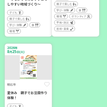
親子で楽しむ
しやすい地域づくり～
親子で楽しむ
大人向け
大人向け
学び・体験
食
子ども
学び・体験
学び・体験
環境
環境
ボランティア
親子で楽しむ
平和・防災
学び・体験
食
芸術・音楽
2026
年
環境
8
21
月
日(金)
2026
年
8
25
月
日(火)
加古川市
コープ神吉 子育てひろば
「かくれんぼ」
明石市
子ども
夏休み 親子でお豆腐作り
親子で楽しむ
体験！
子ども