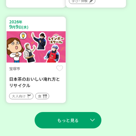
学び・体験
2026
年
9
9
月
日(水)
宝塚市
日本茶のおいしい淹れ方と
リサイクル
大人向け
食
もっと見る
2026
2026
年
年