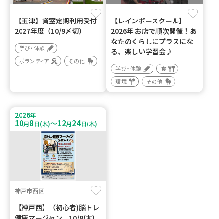
【玉津】貸室定期利用受付
【レインボースクール】
2027年度（10/9〆切）
2026年 お店で順次開催！あ
なたのくらしにプラスにな
学び・体験
る、楽しい学習会♪
ボランティア
その他
学び・体験
食
環境
その他
2026
年
10
8
12
24
～
月
日(木)
月
日(木)
神戸市西区
【神戸西】（初心者)脳トレ
健康マージャン 10/8(木)