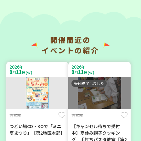
9
9
9
9
月
日(水)
月
日(水)
開催間近の
明石市
神戸市西区
イベントの紹介
部門のプロ（？）が「薩摩
ほっとライフ講座 ～救急救
元気豚」を語る
命体験講座～
2026
2026
年
年
8
11
8
11
月
日(火)
月
日(火)
大人向け
大人向け
学び・体験
平和・防災
受付終了しました
2026
2026
年
年
9
5
9
4
月
日(土)
月
日(金)
西宮市
西宮市
つどい場CO・KOで「ミニ
【キャンセル待ちで受付
夏まつり」【第2地区本部】
中】夏休み親子クッキン
グ 手打ちパスタ教室【第2