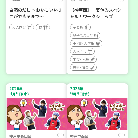
自然のだし ～おいしいいり
【神戸西】 夏休みスペシ
こができるまで～
ャル！ワークショップ
大人向け
食
子ども
親子で楽しむ
中・高・大学生
大人向け
学び・体験
芸術・音楽
2026
2026
年
年
9
9
9
9
月
日(水)
月
日(水)
神戸市長田区
神戸市西区