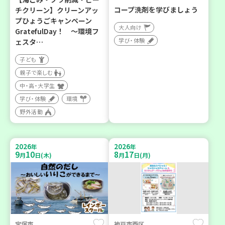
コープ洗剤を学びましょう
チクリーン】クリーンアッ
プひょうごキャンペーン
大人向け
GratefulDay！ ～環境フ
学び・体験
ェスタ…
子ども
親子で楽しむ
中・高・大学生
学び・体験
環境
野外活動
2026
2026
年
年
9
10
8
17
月
日(木)
月
日(月)
宝塚市
神戸市西区