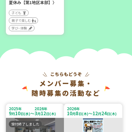
夏休み【第1地区本部】〉
子ども
親子で楽しむ
学び・体験
メンバー募集・
随時募集の活動など
2025
2026
2026
年
年
年
9
10
3
12
10
8
12
24
～
～
月
日(水)
月
日(木)
月
日(木)
月
日(木)
受付終了しました