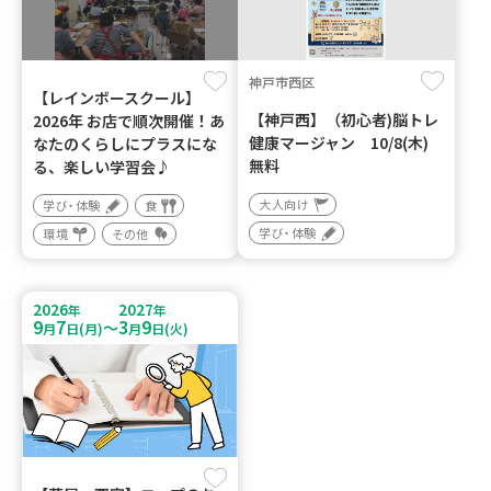
神戸市西区
【レインボースクール】
【神戸西】（初心者)脳トレ
2026年 お店で順次開催！あ
健康マージャン 10/8(木)
なたのくらしにプラスにな
無料
る、楽しい学習会♪
大人向け
学び・体験
食
学び・体験
環境
その他
2026
2027
年
年
9
7
3
9
～
月
日(月)
月
日(火)