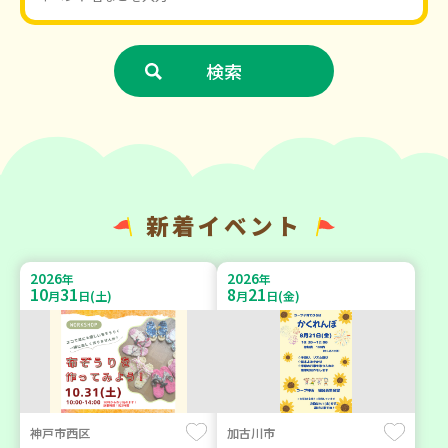
新着イベント
2026
2026
年
年
10
31
8
21
月
日(土)
月
日(金)
神戸市西区
加古川市