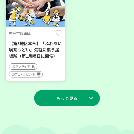
神戸市兵庫区
【第3地区本部】「ふれあい
喫茶つどい」気軽に集う居
場所（第1月曜日に開催）
ボランティア
カフェ・つどい場
もっと見る
2026
2026
年
年
9
23
9
10
月
日(水)
月
日(木)