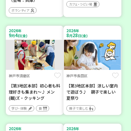
カフェ・つどい場
ボランティア
2026
2026
年
年
9
4
8
28
月
日(金)
月
日(金)
神戸市須磨区
神戸市長田区
【第3地区本部】初心者も料
【第3地区本部】涼しい室内
理好きも集まれ～♪ メン
で遊ぼう♪ 親子で楽しい
(麺)ズ・クッキング
夏祭り
学び・体験
食
親子で楽しむ
2026
2026
年
年