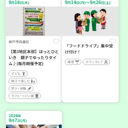
9
16
9
14
9
26
～
月
日(水)
月
日(月)
月
日(土)
神戸市兵庫区
「フードドライブ」集中受
【第3地区本部】ほっとひと
け付け！
いき 親子でゆったりタイ
環境
ボランティア
ム♪(毎月開催予定)
子ども
親子で楽しむ
学び・体験
カフェ・つどい場
2026
年
9
7
月
日(月)