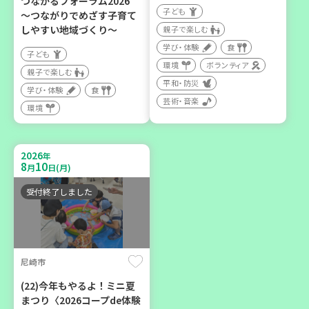
つながるフォーラム2026
子ども
～つながりでめざす子育て
2026
年
しやすい地域づくり～
10
6
親子で楽しむ
月
日(火)
学び・体験
食
子ども
環境
ボランティア
親子で楽しむ
平和・防災
学び・体験
食
芸術・音楽
環境
西牟婁郡上富田町岩田
「フードプラン上富田みか
2026
年
ん」バスで行く 産地見学＆
8
10
月
日(月)
生産者交流会
受付終了しました
学び・体験
食
尼崎市
(22)今年もやるよ！ミニ夏
まつり〈2026コープde体験