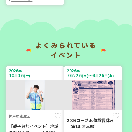
大人向け
ボランティア
2026
2026
年
年
9
6
9
12
月
日(日)
月
日(土)
よくみられている
イベント
2026
2026
年
年
10
3
7
22
8
26
～
月
日(土)
月
日(水)
月
日(水)
西宮市
豊岡市
野菜を食べよう！ベジ活キ
大人の発達障がいを学び、
ャンペーン【第２地区】
親子で心を軽くしません
か？
子ども
大人向け
親子で楽しむ
神戸市東灘区
学び・体験
2026コープde体験夏休み
学び・体験
食
【親子参加イベント】地域
【第1地区本部】