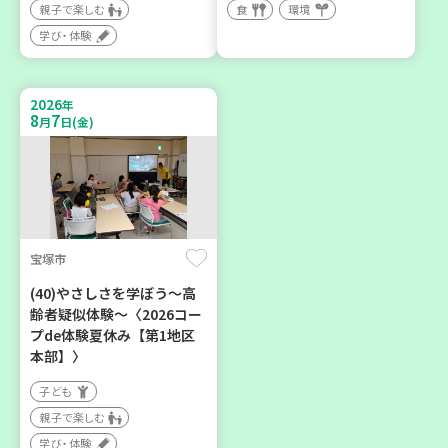
親子で楽しむ
食
環境
神戸市東灘区
神戸市西区
学び・体験
【第3地区本部】「ふれあい
部門のプロ（？）がコープ
ティールームすみれ会」
のイチオシ商品を語る
（毎月第2金曜日）
2026
大人向け
年
8
7
月
日(金)
食
カフェ・つどい場
学び・体験
2026
2026
年
年
9
30
9
4
月
日(水)
月
日(金)
宝塚市
(40)やさしさを学ぼう～高
齢者疑似体験～〈2026コー
プde体験夏休み【第1地区
神戸市北区
豊中市
本部】〉
「コープくらしの助け合い
ソーセージの飾り切りにチ
子ども
の会」コーディネーター養
ャレンジしましょう
親子で楽しむ
成講座
大人向け
食
学び・体験