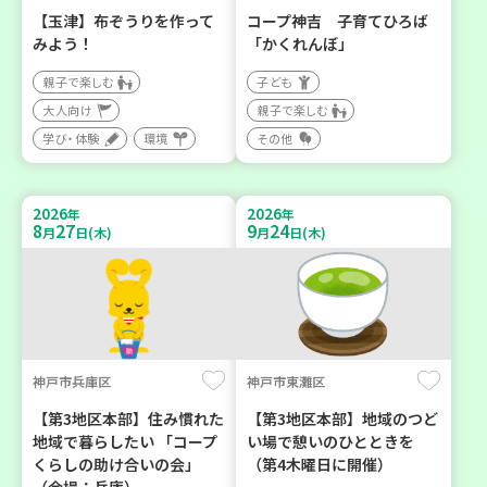
【玉津】布ぞうりを作って
コープ神吉 子育てひろば
みよう！
「かくれんぼ」
親子で楽しむ
子ども
大人向け
親子で楽しむ
学び・体験
環境
その他
2026
2026
年
年
8
27
9
24
月
日(木)
月
日(木)
神戸市兵庫区
神戸市東灘区
【第3地区本部】住み慣れた
【第3地区本部】地域のつど
地域で暮らしたい 「コープ
い場で憩いのひとときを
くらしの助け合いの会」
（第4木曜日に開催）
（会場：兵庫）