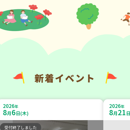
新着イベント
2026
2026
年
年
8
6
8
21
月
日(木)
月
日
受付終了しました