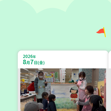
神戸市東灘区
【第3地区本部】地域のつどい場で
2026
憩いのひとときを（第4木曜日に開
年
8
7
月
日(金)
催）
カフェ・つどい場
2026
年
9
11
月
日(金)