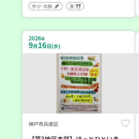
学び・体験
食
2026
年
9
16
月
日(水)
神戸市兵庫区
【第3地区本部】ほっとひといき