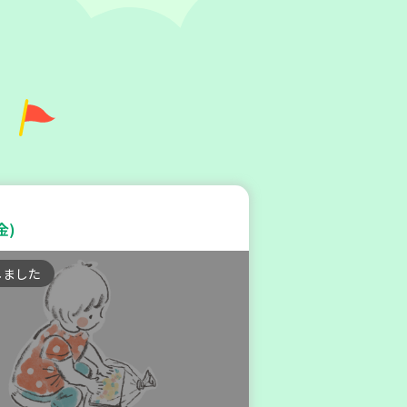
庫区
区本部】こべっこBOSAI(ぼ
)教室～かぞくで楽しくまなぼ
金)
～
しました
験
平和・防災
(水)