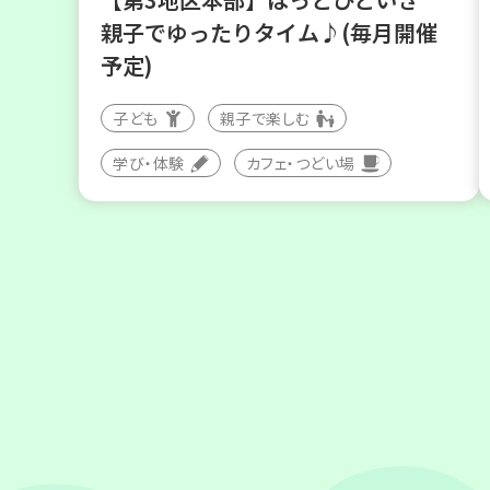
親子でゆったりタイム♪(毎月開催
予定)
子ども
親子で楽しむ
学び・体験
カフェ・つどい場
2026
年
9
24
月
日(木)