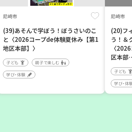
尼崎市
尼崎市
(39)あそんで学ぼう！ぼうさいのこ
(20)
と〈2026コープde体験夏休み【第1
う！＆
地区本部】〉
〈202
区本部
子ども
親子で楽しむ
豊中市
神戸市北
子ども
学び・体験
学び・体
ソーセージの飾り切りにチャレンジ
「コー
しましょう
ーディ
大人向け
食
大人向け