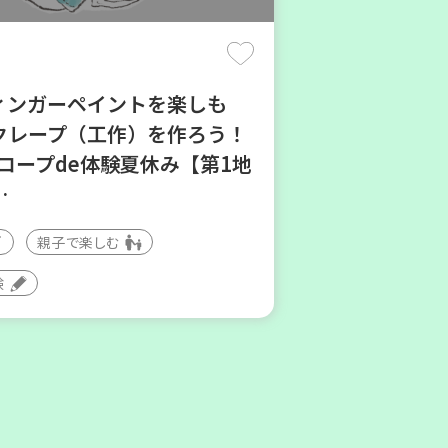
フィンガーペイントを楽しも
クレープ（工作）を作ろう！
6コープde体験夏休み【第1地
…
区
親子で楽しむ
験
プくらしの助け合いの会」コ
ネーター養成講座
ボランティア