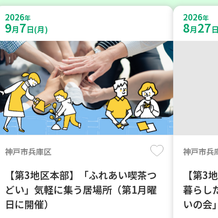
2026
2026
年
年
9
7
8
27
月
日(月)
月
日
神戸市兵庫区
神戸市兵
【第3地区本部】「ふれあい喫茶つ
【第3
どい」気軽に集う居場所（第1月曜
暮らし
日に開催）
いの会