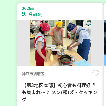
2026
年
9
4
月
日(金)
神戸市須磨区
【第3地区本部】初心者も料理好き
も集まれ～♪ メン(麺)ズ・クッキン
グ