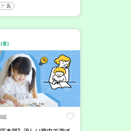
ィア
(金)
田区
地区本部】涼しい室内で遊ぼ