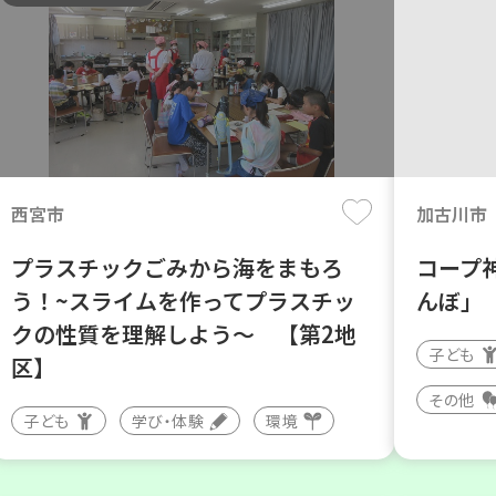
西宮市
加古川市
プラスチックごみから海をまもろ
コープ
う！~スライムを作ってプラスチッ
んぼ」
クの性質を理解しよう～ 【第2地
子ども
区】
その他
子ども
学び・体験
環境