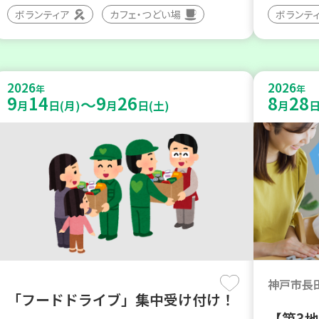
ボランティア
カフェ・つどい場
ボランテ
2026
2026
年
年
9
14
9
26
8
28
～
月
日(月)
月
日(土)
月
日
神戸市長
「フードドライブ」集中受け付け！
【第3