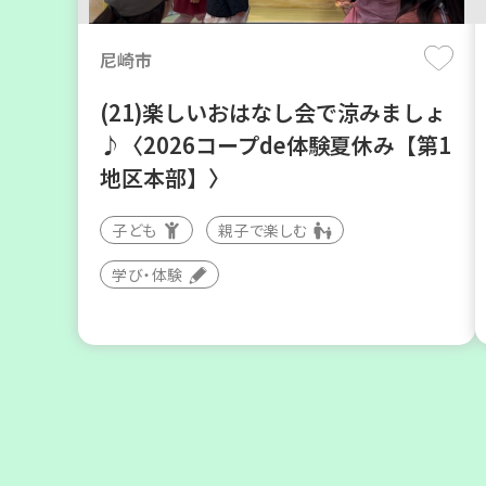
尼崎市
(21)楽しいおはなし会で涼みましょ
♪〈2026コープde体験夏休み【第1
地区本部】〉
子ども
親子で楽しむ
神戸市東灘区
学び・体験
【第3地区本部】「ふれあいティー
ルームすみれ会」（毎月第2金曜
日）
食
カフェ・つどい場