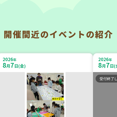
開催間近の
イベントの紹介
神戸市東灘区
神戸市兵
【第3地区本部】住み慣れた地域で
【第3地
2026
2026
暮らしたい 「コープくらしの助け合
年
うさい
年
8
7
8
7
月
日(金)
月
日(
いの会」(会場：住吉)
うさい
受付終了
ボランティア
学び・体
2026
2026
年
年
9
4
9
30
月
日(金)
月
日