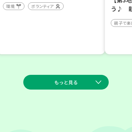
環境
ボランティア
う♪ 
親子で楽
もっと見る
2026
2026
年
年
9
10
9
23
月
日(木)
月
日