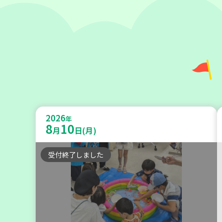
神戸市長田区
【第3地区本部】涼しい室内で遊ぼ
2026
う♪ 親子で楽しい夏祭り
年
8
10
月
日(月)
親子で楽しむ
受付終了しました
2026
年
9
10