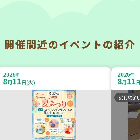
開催間近の
イベントの紹介
神戸市東灘区
神戸市兵
【第3地区本部】「ふれあいティー
【第3地
2026
2026
ルームすみれ会」（毎月第2金曜
年
うさい
年
8
11
8
11
月
日(火)
月
日
日）
うさい
受付終了
食
カフェ・つどい場
学び・体
2026
2026
年
年
9
24
8
27