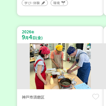
学び・体験
環境
2026
年
9
4
月
日(金)
神戸市須磨区