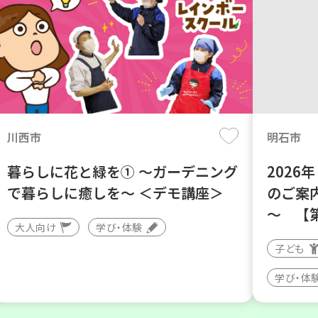
川西市
明石市
暮らしに花と緑を① ～ガーデニング
202
で暮らしに癒しを～ ＜デモ講座＞
のご案
～ 【
大人向け
学び・体験
子ども
学び・体