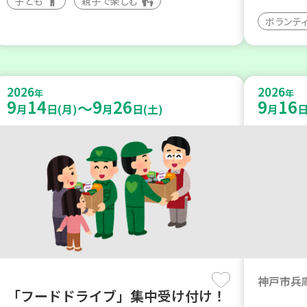
子ども
親子で楽しむ
ボランテ
2026
2026
年
年
9
14
9
26
9
16
～
月
日(月)
月
日(土)
月
日
神戸市兵
「フードドライブ」集中受け付け！