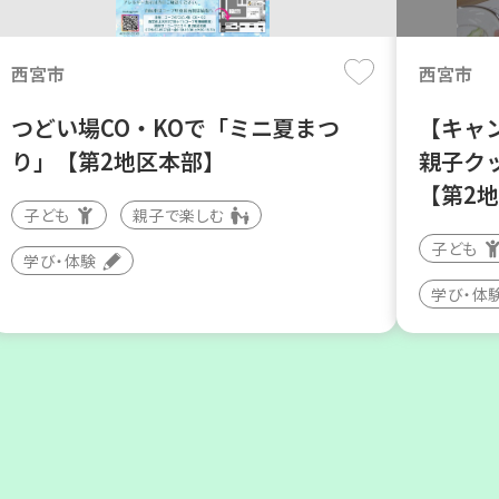
月
日(木)
月
日
西宮市
西宮市
つどい場CO・KOで「ミニ夏まつ
【キャ
り」【第2地区本部】
親子ク
【第2
子ども
親子で楽しむ
子ども
学び・体験
神戸市東灘区
神戸市兵
学び・体
【第3地区本部】地域のつどい場で
【第3
憩いのひとときを（第4木曜日に開
暮らし
催）
いの会
カフェ・つどい場
ボランテ