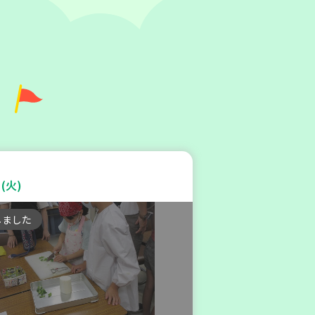
庫区
区本部】こべっこBOSAI(ぼ
)教室～かぞくで楽しくまなぼ
(火)
～
しました
験
平和・防災