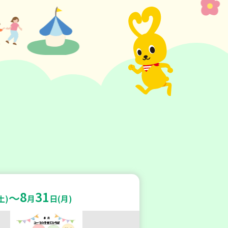
8
31
～
土)
月
日(月)