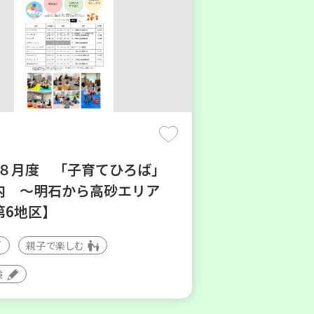
6年８月度 「子育てひろば」
内 ～明石から高砂エリア
第6地区】
親子で楽しむ
験