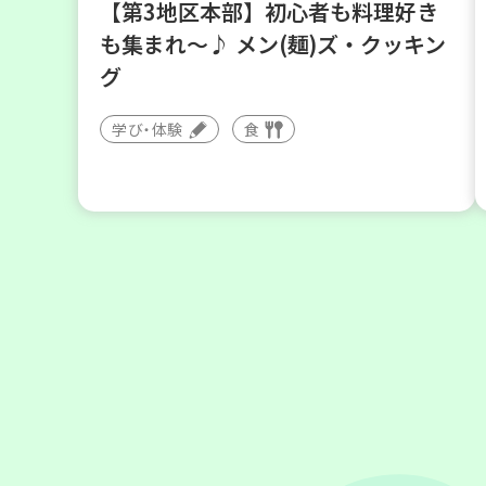
【第3地区本部】初心者も料理好き
も集まれ～♪ メン(麺)ズ・クッキン
グ
学び・体験
食
2026
年
8
28
月
日(金)