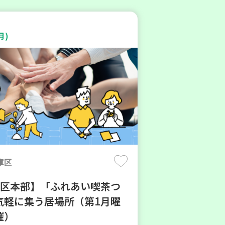
月)
庫区
地区本部】「ふれあい喫茶つ
気軽に集う居場所（第1月曜
催）