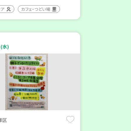
ィア
カフェ・つどい場
(水)
庫区