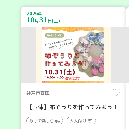
2026
年
10
31
月
日(土)
神戸市西区
【玉津】布ぞうりを作ってみよう！
親子で楽しむ
大人向け