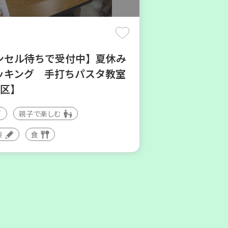
(木)
ンセル待ちで受付中】夏休み
ッキング 手打ちパスタ教室
地区】
親子で楽しむ
庫区
験
食
地区本部】住み慣れた地域で
たい 「コープくらしの助け合
」（会場：兵庫）
ィア