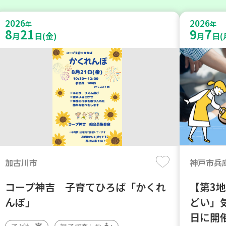
2026
2026
年
年
8
21
9
7
月
日(金)
月
日(
加古川市
神戸市兵
コープ神吉 子育てひろば「かくれ
【第3
んぼ」
どい」
日に開