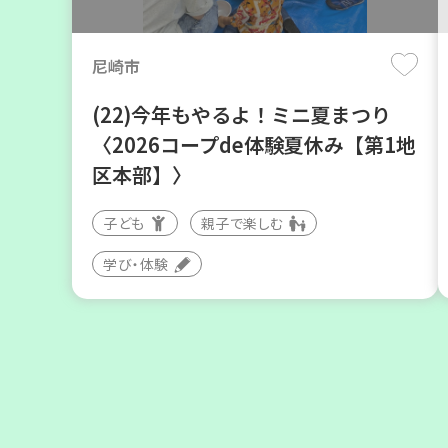
月
日(木)
尼崎市
(22)今年もやるよ！ミニ夏まつり
〈2026コープde体験夏休み【第1地
区本部】〉
子ども
親子で楽しむ
神戸市東灘区
学び・体験
【第3地区本部】住み慣れた地域で
暮らしたい 「コープくらしの助け合
いの会」(会場：住吉)
ボランティア