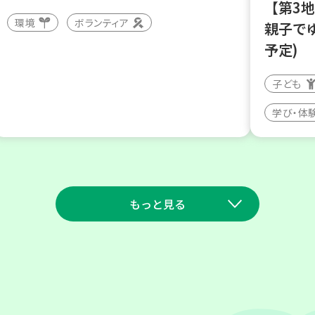
【第3
環境
ボランティア
親子で
予定)
子ども
学び・体
もっと見る
2026
2026
年
年
9
11
9
23
月
日(金)
月
日