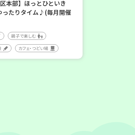
地区本部】ほっとひといき
ゆったりタイム♪(毎月開催
親子で楽しむ
験
カフェ・つどい場
(水)