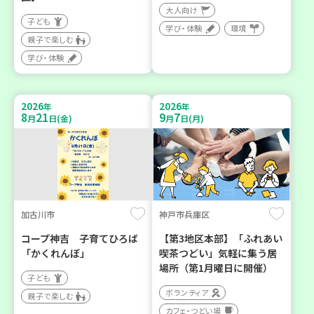
大人向け
子ども
学び・体験
環境
親子で楽しむ
学び・体験
2026
2026
年
年
8
21
9
7
月
日(金)
月
日(月)
加古川市
神戸市兵庫区
コープ神吉 子育てひろば
【第3地区本部】「ふれあい
「かくれんぼ」
喫茶つどい」気軽に集う居
場所（第1月曜日に開催）
子ども
ボランティア
親子で楽しむ
カフェ・つどい場