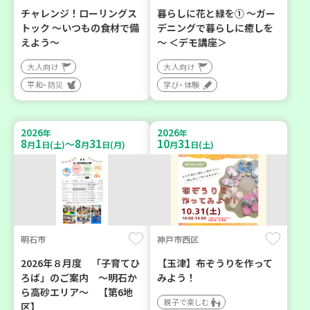
チャレンジ！ローリングス
暮らしに花と緑を① ～ガー
トック ～いつもの食材で備
デニングで暮らしに癒しを
えよう～
～ ＜デモ講座＞
大人向け
大人向け
平和・防災
学び・体験
2026
2026
年
年
8
1
8
31
10
31
～
月
日(土)
月
日(月)
月
日(土)
明石市
神戸市西区
2026年８月度 「子育てひ
【玉津】布ぞうりを作って
ろば」のご案内 ～明石か
みよう！
ら高砂エリア～ 【第6地
親子で楽しむ
区】