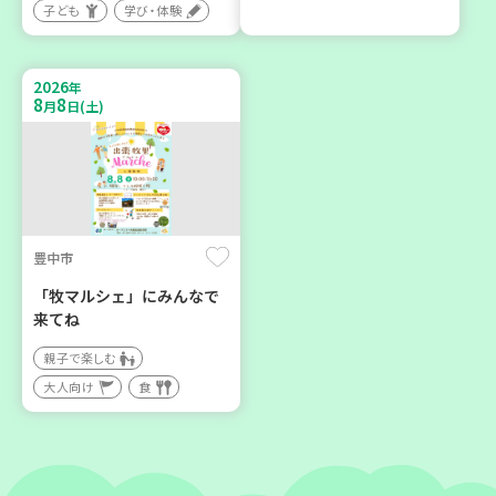
子ども
学び・体験
神戸市兵庫区
神戸市東灘区
【第3地区本部】こべっこ
【第3地区本部】住み慣れた
BOSAI(ぼうさい)教室～か
地域で暮らしたい 「コープ
2026
年
ぞくで楽しくまなぼうさい
くらしの助け合いの会」(会
8
8
月
日(土)
～
場：住吉)
学び・体験
ボランティア
平和・防災
豊中市
2026
2026
年
年
9
24
8
27
月
日(木)
月
日(木)
「牧マルシェ」にみんなで
来てね
親子で楽しむ
大人向け
食
神戸市東灘区
神戸市兵庫区
【第3地区本部】地域のつど
【第3地区本部】住み慣れた