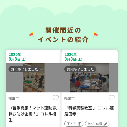
開催間近の
神戸市長田区
神戸市東灘区
イベントの紹介
【第3地区本部】涼しい室内
【第3地区本部】「ふれあい
で遊ぼう♪ 親子で楽しい
ティールームすみれ会」
2026
2026
年
年
夏祭り
（毎月第2金曜日）
8
8
8
8
月
日(土)
月
日(土)
親子で楽しむ
食
カフェ・つどい場
受付終了しました
受付終了しました
2026
2026
年
年
9
23
9
10
月
日(水)
月
日(木)
相生市
姫路市
『苦手克服！マット運動 鉄
「科学実験教室 」 コレル姫
棒お助け企画！』コレル相
路田寺
生
子ども
学び・体験