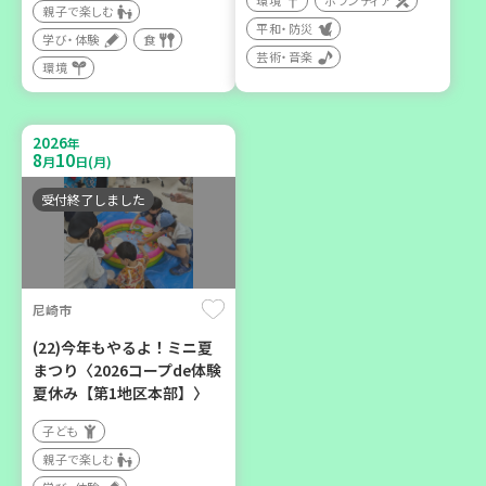
環境
ボランティア
親子で楽しむ
平和・防災
学び・体験
食
芸術・音楽
環境
2026
年
9
12
月
日(土)
2026
年
8
10
月
日(月)
受付終了しました
豊岡市
大人の発達障がいを学び、
親子で心を軽くしません
尼崎市
か？
(22)今年もやるよ！ミニ夏
大人向け
まつり〈2026コープde体験
学び・体験
夏休み【第1地区本部】〉
子ども
親子で楽しむ