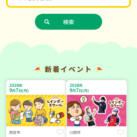
新着イベント
2026
2026
年
年
9
7
9
7
月
日(月)
月
日(月)
西宮市
川西市