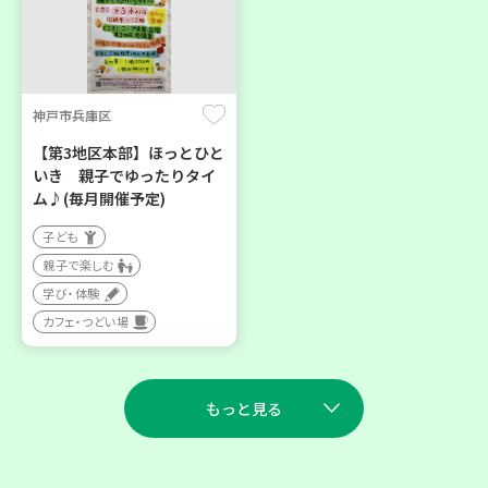
神戸市兵庫区
【第3地区本部】ほっとひと
いき 親子でゆったりタイ
ム♪(毎月開催予定)
子ども
親子で楽しむ
学び・体験
カフェ・つどい場
もっと見る
2026
2026
年
年
8
28
9
11
月
日(金)
月
日(金)