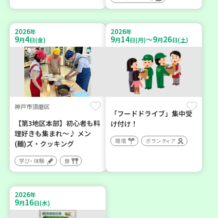
2026
2026
年
年
9
4
9
14
9
26
～
月
日(金)
月
日(月)
月
日(土)
神戸市須磨区
「フードドライブ」集中受
【第3地区本部】初心者も料
け付け！
理好きも集まれ～♪ メン
環境
ボランティア
(麺)ズ・クッキング
学び・体験
食
2026
年
9
16
月
日(水)