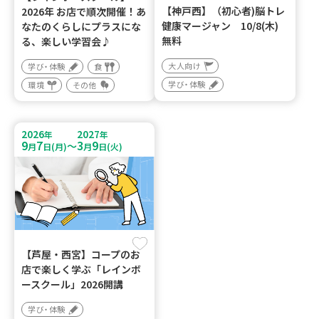
【神戸西】（初心者)脳トレ
2026年 お店で順次開催！あ
健康マージャン 10/8(木)
なたのくらしにプラスにな
無料
る、楽しい学習会♪
大人向け
学び・体験
食
学び・体験
環境
その他
2026
2027
年
年
9
7
3
9
～
月
日(月)
月
日(火)
【芦屋・西宮】コープのお
店で楽しく学ぶ「レインボ
ースクール」2026開講
学び・体験