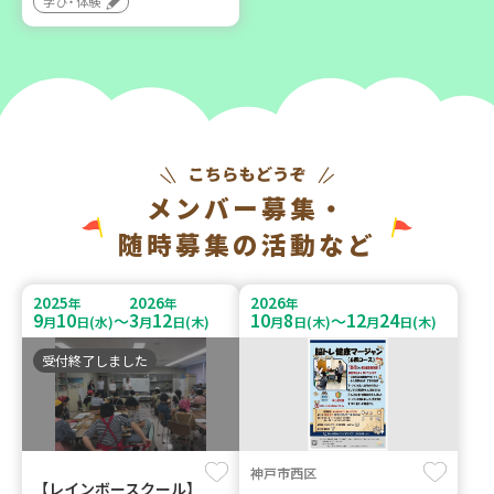
学び・体験
メンバー募集・
随時募集の活動など
2025
2026
2026
年
年
年
9
10
3
12
10
8
12
24
～
～
月
日(水)
月
日(木)
月
日(木)
月
日(木)
受付終了しました
神戸市西区
【レインボースクール】