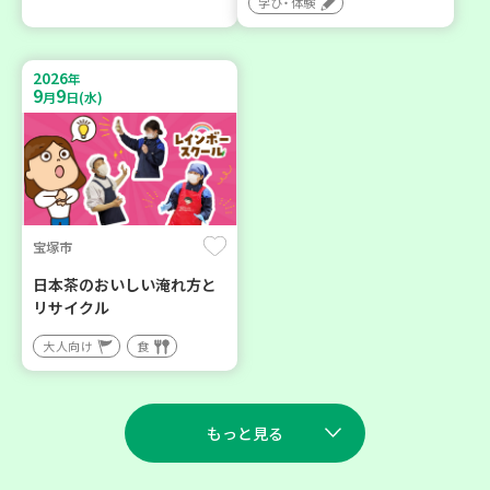
学び・体験
2026
年
9
9
月
日(水)
宝塚市
日本茶のおいしい淹れ方と
リサイクル
大人向け
食
もっと見る
2026
2026
年
年