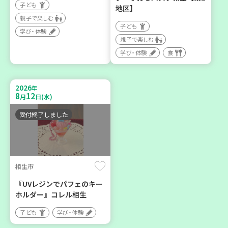
子ども
地区】
親子で楽しむ
三木市
助け合いカフェ＆コープく
子ども
学び・体験
子育てひろば「うっきっき
らしの助け合いの会相談会
親子で楽しむ
ー!」
【第4地区】
学び・体験
食
子ども
大人向け
親子で楽しむ
ボランティア
2026
年
学び・体験
カフェ・つどい場
8
12
月
日(水)
受付終了しました
2026
2026
年
年
9
7
8
1
8
31
～
月
日(月)
月
日(土)
月
日(月)
相生市
『UVレジンでパフェのキー
ホルダー』コレル相生
西宮市
明石市
子ども
学び・体験
チャレンジ！ローリングス
2026年８月度 「子育てひ