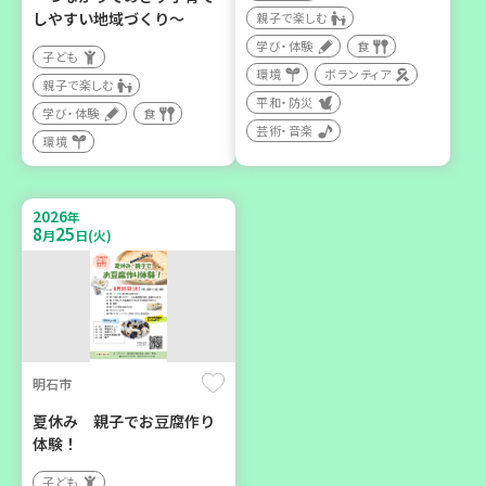
親子で楽しむ
しやすい地域づくり～
親子で楽しむ
大人向け
大人向け
学び・体験
食
子ども
学び・体験
学び・体験
環境
環境
ボランティア
親子で楽しむ
平和・防災
学び・体験
食
芸術・音楽
2026
年
環境
8
21
月
日(金)
2026
年
8
25
月
日(火)
加古川市
コープ神吉 子育てひろば
「かくれんぼ」
明石市
子ども
夏休み 親子でお豆腐作り
親子で楽しむ
体験！
子ども