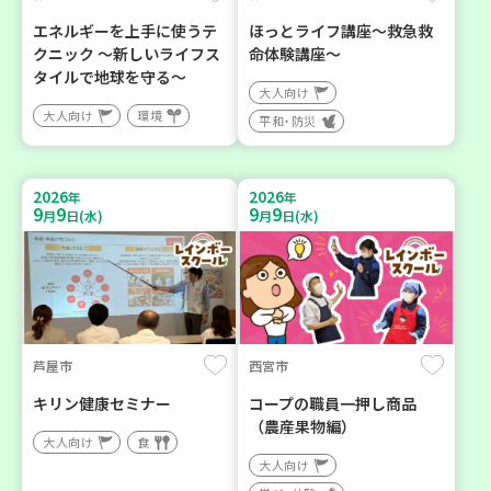
エネルギーを上手に使うテ
ほっとライフ講座～救急救
クニック ～新しいライフス
命体験講座～
タイルで地球を守る～
大人向け
大人向け
環境
平和・防災
2026
2026
年
年
9
9
9
9
月
日(水)
月
日(水)
芦屋市
西宮市
キリン健康セミナー
コープの職員一押し商品
（農産果物編）
大人向け
食
大人向け