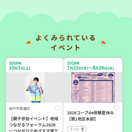
トック ～いつもの食材で備
ろば」のご案内 ～明石か
えよう～
ら高砂エリア～ 【第6地
区】
大人向け
子ども
平和・防災
親子で楽しむ
よくみられている
学び・体験
イベント
2026
2026
年
年
2026
2026
年
年
9
7
10
31
10
3
7
22
8
26
月
日(月)
月
日(土)
～
月
日(土)
月
日(水)
月
日(水)
川西市
神戸市西区
神戸市東灘区
2026コープde体験夏休み
暮らしに花と緑を① ～ガー
【玉津】布ぞうりを作って
【親子参加イベント】地域
【第1地区本部】
デニングで暮らしに癒しを
みよう！
つながるフォーラム2026
子ども
～ ＜デモ講座＞
～つながりでめざす子育て