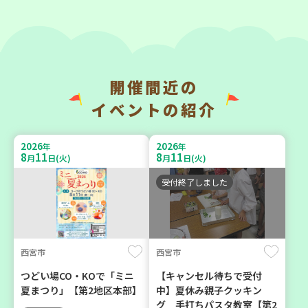
9
9
9
9
月
日(水)
月
日(水)
開催間近の
明石市
神戸市西区
イベントの紹介
部門のプロ（？）が「薩摩
ほっとライフ講座 ～救急救
元気豚」を語る
命体験講座～
2026
2026
年
年
8
11
8
11
月
日(火)
月
日(火)
大人向け
大人向け
学び・体験
平和・防災
受付終了しました
2026
2026
年
年
9
5
9
4
月
日(土)
月
日(金)
西宮市
西宮市
つどい場CO・KOで「ミニ
【キャンセル待ちで受付
夏まつり」【第2地区本部】
中】夏休み親子クッキン
グ 手打ちパスタ教室【第2