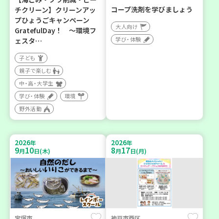
コープ洗剤を学びましょう
チクリーン】クリーンアッ
プひょうごキャンペーン
大人向け
GratefulDay！ ～環境フ
学び・体験
ェスタ…
子ども
親子で楽しむ
中・高・大学生
学び・体験
環境
野外活動
2026
2026
年
年
9
10
8
17
月
日(木)
月
日(月)
宝塚市
神戸市西区