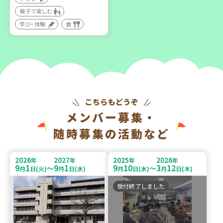
親子で楽しむ
学び・体験
食
メンバー募集・
随時募集の活動など
2026
2027
2025
2026
年
年
年
年
9
1
9
1
9
10
3
12
～
～
月
日(火)
月
日(水)
月
日(水)
月
日(木)
受付終了しました