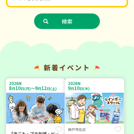
新着イベント
2026
2026
年
年
8
10
9
12
9
10
～
月
日(月)
月
日(土)
月
日(木)
神戸市北区
【海ごみ・プラ削減・ビー