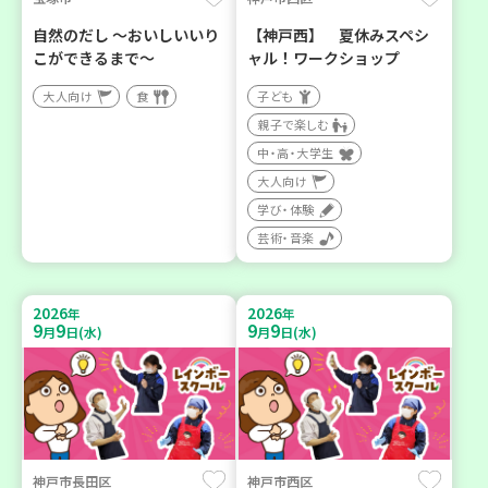
自然のだし ～おいしいいり
【神戸西】 夏休みスペシ
こができるまで～
ャル！ワークショップ
大人向け
食
子ども
親子で楽しむ
中・高・大学生
大人向け
学び・体験
芸術・音楽
2026
2026
年
年
9
9
9
9
月
日(水)
月
日(水)
神戸市長田区
神戸市西区