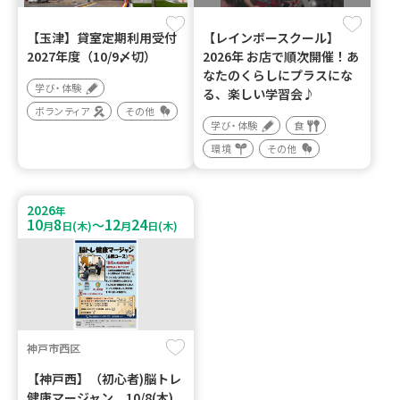
【玉津】貸室定期利用受付
【レインボースクール】
2027年度（10/9〆切）
2026年 お店で順次開催！あ
なたのくらしにプラスにな
学び・体験
る、楽しい学習会♪
ボランティア
その他
学び・体験
食
環境
その他
2026
年
10
8
12
24
～
月
日(木)
月
日(木)
神戸市西区
【神戸西】（初心者)脳トレ
健康マージャン 10/8(木)