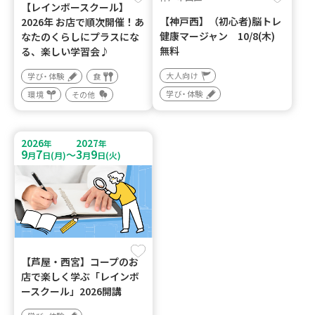
【レインボースクール】
【神戸西】（初心者)脳トレ
2026年 お店で順次開催！あ
健康マージャン 10/8(木)
なたのくらしにプラスにな
無料
る、楽しい学習会♪
大人向け
学び・体験
食
学び・体験
環境
その他
2026
2027
年
年
9
7
3
9
～
月
日(月)
月
日(火)
【芦屋・西宮】コープのお
店で楽しく学ぶ「レインボ
ースクール」2026開講