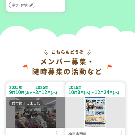
学び・体験
メンバー募集・
随時募集の活動など
2025
2026
2026
年
年
年
9
10
3
12
10
8
12
24
～
～
月
日(水)
月
日(木)
月
日(木)
月
日(木)
受付終了しました
神戸市西区