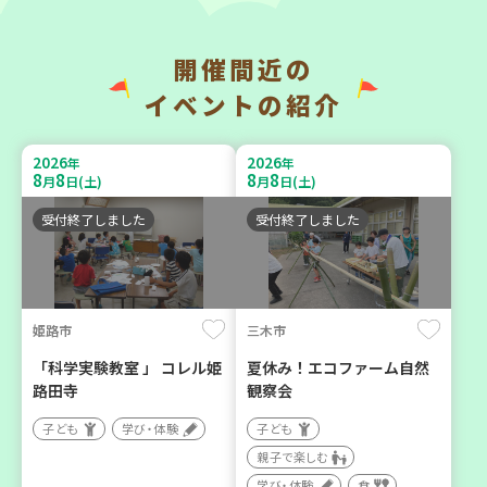
開催間近の
神戸市兵庫区
神戸市兵庫区
イベントの紹介
【第3地区本部】住み慣れた
【第3地区本部】こべっこ
地域で暮らしたい 「コープ
BOSAI(ぼうさい)教室～か
2026
2026
年
年
くらしの助け合いの会」
ぞくで楽しくまなぼうさい
8
8
8
8
月
日(土)
月
日(土)
（会場：兵庫）
～
受付終了しました
受付終了しました
ボランティア
学び・体験
平和・防災
姫路市
三木市
2026
2026
年
年
9
10
9
11
月
日(木)
月
日(金)
「科学実験教室 」 コレル姫
夏休み！エコファーム自然
路田寺
観察会
子ども
学び・体験
子ども
親子で楽しむ
学び・体験
食