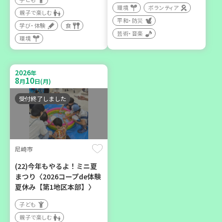
環境
ボランティア
親子で楽しむ
平和・防災
2026
年
学び・体験
食
9
12
月
日(土)
芸術・音楽
環境
2026
年
8
10
月
日(月)
受付終了しました
豊岡市
大人の発達障がいを学び、
親子で心を軽くしません
か？
尼崎市
大人向け
(22)今年もやるよ！ミニ夏
学び・体験
まつり〈2026コープde体験
夏休み【第1地区本部】〉
子ども
親子で楽しむ