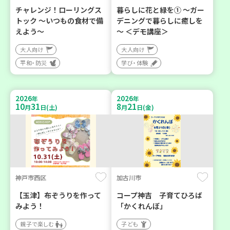
チャレンジ！ローリングス
暮らしに花と緑を① ～ガー
トック ～いつもの食材で備
デニングで暮らしに癒しを
えよう～
～ ＜デモ講座＞
大人向け
大人向け
平和・防災
学び・体験
2026
2026
年
年
10
31
8
21
月
日(土)
月
日(金)
神戸市西区
加古川市
【玉津】布ぞうりを作って
コープ神吉 子育てひろば
みよう！
「かくれんぼ」
親子で楽しむ
子ども