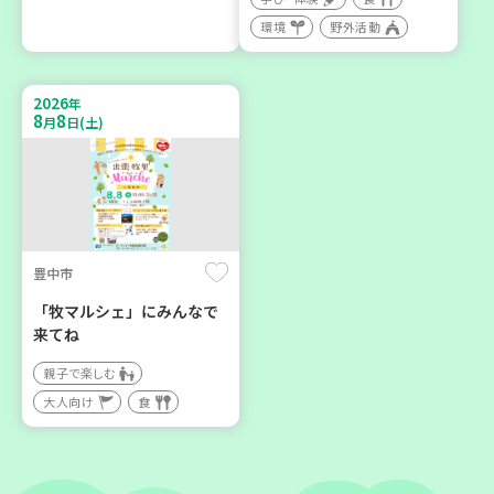
神戸市東灘区
神戸市東灘区
環境
野外活動
【第3地区本部】住み慣れた
【第3地区本部】「ふれあい
地域で暮らしたい 「コープ
ティールームすみれ会」
2026
くらしの助け合いの会」(会
（毎月第2金曜日）
年
8
8
月
日(土)
場：住吉)
食
カフェ・つどい場
ボランティア
2026
2026
年
年
9
24
9
30
月
日(木)
月
日(水)
豊中市
「牧マルシェ」にみんなで
来てね
親子で楽しむ
大人向け
食
神戸市東灘区
神戸市北区
【第3地区本部】地域のつど
「コープくらしの助け合い
い場で憩いのひとときを
の会」コーディネーター養