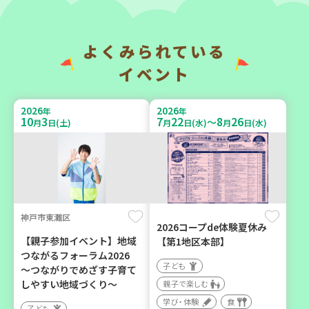
（第4木曜日に開催）
成講座
カフェ・つどい場
大人向け
ボランティア
よくみられている
イベント
2026
2026
年
年
10
6
9
6
月
日(火)
月
日(日)
2026
2026
年
年
10
3
7
22
8
26
～
月
日(土)
月
日(水)
月
日(水)
西牟婁郡上富田町岩田
西宮市
神戸市東灘区
「フードプラン上富田みか
野菜を食べよう！ベジ活キ
2026コープde体験夏休み
ん」バスで行く 産地見学＆
ャンペーン【第２地区】
【親子参加イベント】地域
【第1地区本部】
生産者交流会
つながるフォーラム2026
子ども
子ども
～つながりでめざす子育て
学び・体験
食
親子で楽しむ
しやすい地域づくり～
親子で楽しむ
学び・体験
食
学び・体験
食
子ども