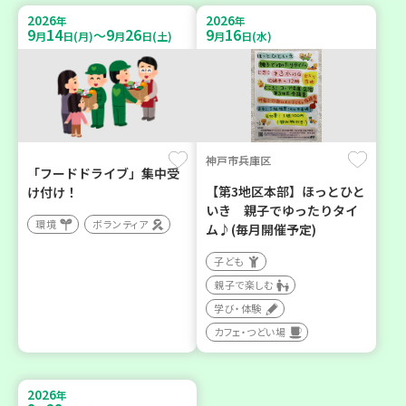
2026
2026
年
年
9
14
9
26
9
16
～
月
日(月)
月
日(土)
月
日(水)
神戸市兵庫区
「フードドライブ」集中受
【第3地区本部】ほっとひと
け付け！
いき 親子でゆったりタイ
環境
ボランティア
ム♪(毎月開催予定)
子ども
親子で楽しむ
学び・体験
カフェ・つどい場
2026
年