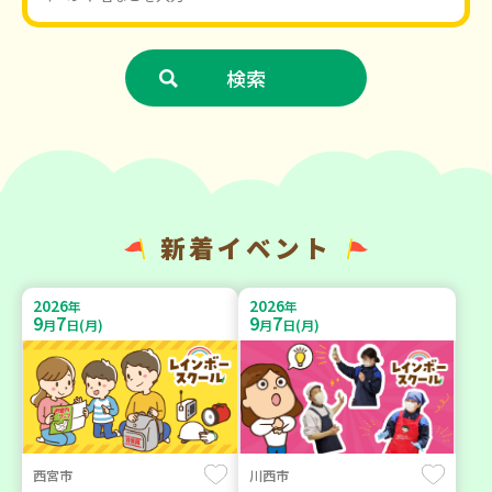
新着イベント
2026
2026
年
年
9
7
9
7
月
日(月)
月
日(月)
西宮市
川西市