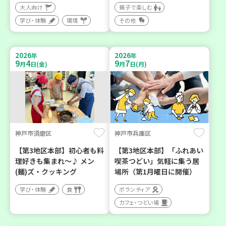
大人向け
親子で楽しむ
学び・体験
環境
その他
2026
2026
年
年
9
4
9
7
月
日(金)
月
日(月)
神戸市須磨区
神戸市兵庫区
【第3地区本部】初心者も料
【第3地区本部】「ふれあい
理好きも集まれ～♪ メン
喫茶つどい」気軽に集う居
(麺)ズ・クッキング
場所（第1月曜日に開催）
学び・体験
食
ボランティア
カフェ・つどい場