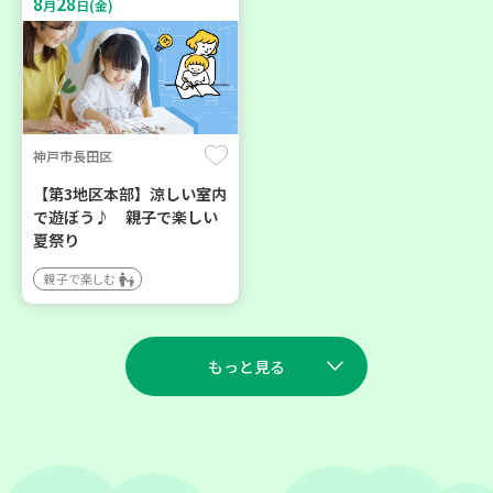
8
28
月
日(金)
神戸市長田区
【第3地区本部】涼しい室内
で遊ぼう♪ 親子で楽しい
夏祭り
親子で楽しむ
もっと見る
2026
2026
年
年
8
27
9
23
月
日(木)
月
日(水)