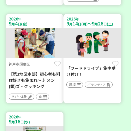
2026
2026
年
年
9
4
9
14
9
26
～
月
日(金)
月
日(月)
月
日(土)
神戸市須磨区
「フードドライブ」集中受
【第3地区本部】初心者も料
け付け！
理好きも集まれ～♪ メン
環境
ボランティア
(麺)ズ・クッキング
学び・体験
食
2026
年
9
16
月
日(水)