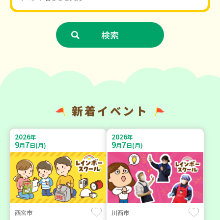
新着イベント
2026
2026
年
年
9
7
9
7
月
日(月)
月
日(月)
西宮市
川西市