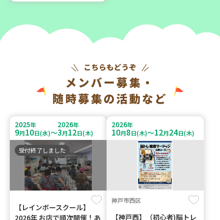
メンバー募集・
随時募集の活動など
2025
2026
2026
年
年
年
9
10
3
12
10
8
12
24
～
～
月
日(水)
月
日(木)
月
日(木)
月
日(木)
受付終了しました
神戸市西区
【レインボースクール】
【神戸西】（初心者)脳トレ
2026年 お店で順次開催！あ