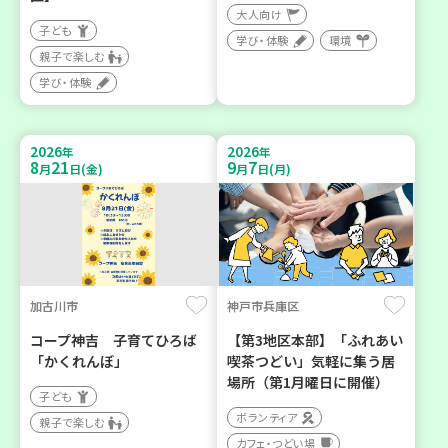
大人向け
子ども
学び・体験
環境
親子で楽しむ
学び・体験
2026
2026
年
年
8
21
9
7
月
日(金)
月
日(月)
加古川市
神戸市兵庫区
コープ神吉 子育てひろば
【第3地区本部】「ふれあい
「かくれんぼ」
喫茶つどい」気軽に集う居
場所（第1月曜日に開催）
子ども
ボランティア
親子で楽しむ
カフェ・つどい場