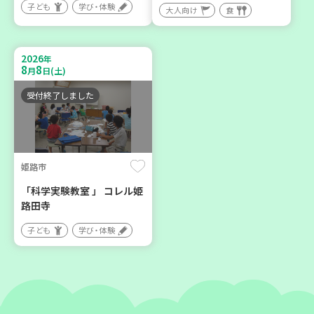
子ども
学び・体験
神戸市兵庫区
神戸市東灘区
大人向け
食
【第3地区本部】こべっこ
【第3地区本部】住み慣れた
BOSAI(ぼうさい)教室～か
地域で暮らしたい 「コープ
2026
年
ぞくで楽しくまなぼうさい
くらしの助け合いの会」(会
8
8
月
日(土)
～
場：住吉)
受付終了しました
学び・体験
ボランティア
平和・防災
姫路市
2026
2026
年
年
9
24
8
27
月
日(木)
月
日(木)
「科学実験教室 」 コレル姫
路田寺
子ども
学び・体験
神戸市東灘区
神戸市兵庫区
【第3地区本部】地域のつど
【第3地区本部】住み慣れた