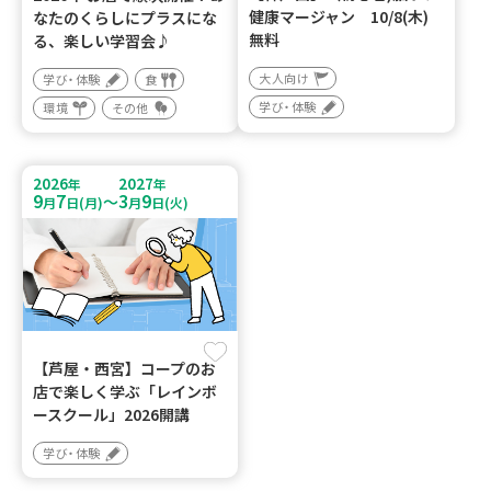
健康マージャン 10/8(木)
なたのくらしにプラスにな
無料
る、楽しい学習会♪
大人向け
学び・体験
食
学び・体験
環境
その他
2026
2027
年
年
9
7
3
9
～
月
日(月)
月
日(火)
【芦屋・西宮】コープのお
店で楽しく学ぶ「レインボ
ースクール」2026開講
学び・体験