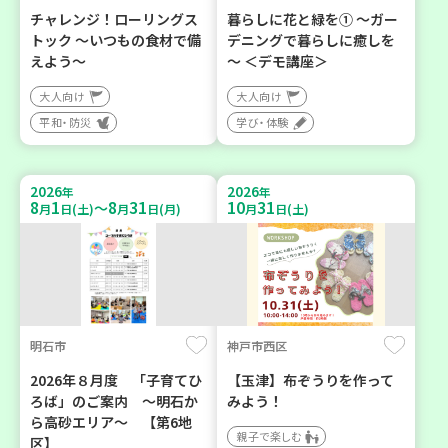
チャレンジ！ローリングス
暮らしに花と緑を① ～ガー
トック ～いつもの食材で備
デニングで暮らしに癒しを
えよう～
～ ＜デモ講座＞
大人向け
大人向け
平和・防災
学び・体験
2026
2026
年
年
8
1
8
31
10
31
～
月
日(土)
月
日(月)
月
日(土)
明石市
神戸市西区
2026年８月度 「子育てひ
【玉津】布ぞうりを作って
ろば」のご案内 ～明石か
みよう！
ら高砂エリア～ 【第6地
親子で楽しむ
区】