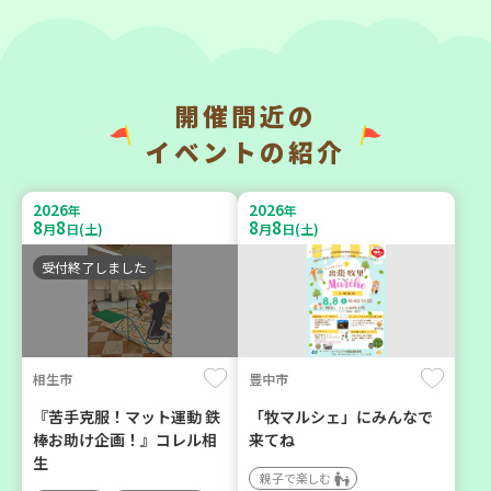
開催間近の
神戸市長田区
神戸市東灘区
イベントの紹介
【第3地区本部】涼しい室内
【第3地区本部】「ふれあい
で遊ぼう♪ 親子で楽しい
ティールームすみれ会」
2026
2026
年
年
夏祭り
（毎月第2金曜日）
8
8
8
8
月
日(土)
月
日(土)
親子で楽しむ
食
カフェ・つどい場
受付終了しました
2026
2026
年
年
9
23
9
10
月
日(水)
月
日(木)
相生市
豊中市
『苦手克服！マット運動 鉄
「牧マルシェ」にみんなで
棒お助け企画！』コレル相
来てね
生
親子で楽しむ