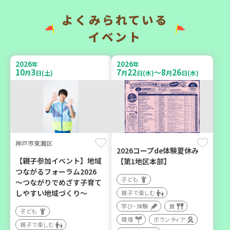
い場で憩いのひとときを
地域で暮らしたい 「コープ
（第4木曜日に開催）
くらしの助け合いの会」
よくみられている
（会場：兵庫）
カフェ・つどい場
イベント
ボランティア
2026
2026
年
年
10
3
7
22
8
26
～
月
日(土)
月
日(水)
月
日(水)
2026
2026
年
年
9
6
10
6
月
日(日)
月
日(火)
神戸市東灘区
2026コープde体験夏休み
西宮市
西牟婁郡上富田町岩田
【親子参加イベント】地域
【第1地区本部】
つながるフォーラム2026
野菜を食べよう！ベジ活キ
「フードプラン上富田みか
子ども
～つながりでめざす子育て
ャンペーン【第２地区】
ん」バスで行く 産地見学＆
しやすい地域づくり～
親子で楽しむ
生産者交流会
子ども
学び・体験
食
子ども
学び・体験
食
親子で楽しむ
環境
ボランティア
親子で楽しむ
学び・体験
食