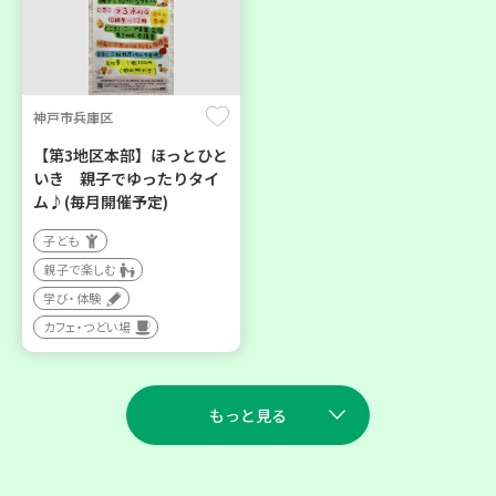
神戸市兵庫区
【第3地区本部】ほっとひと
いき 親子でゆったりタイ
ム♪(毎月開催予定)
子ども
親子で楽しむ
学び・体験
カフェ・つどい場
もっと見る
2026
2026
年
年
8
28
9
11
月
日(金)
月
日(金)