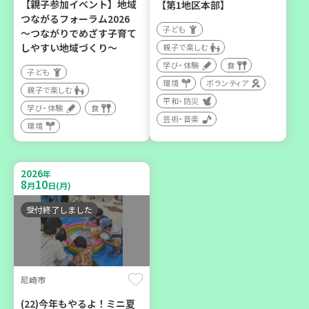
【親子参加イベント】地域
【第1地区本部】
つながるフォーラム2026
子ども
～つながりでめざす子育て
2026
年
しやすい地域づくり～
親子で楽しむ
9
12
月
日(土)
学び・体験
食
子ども
環境
ボランティア
親子で楽しむ
平和・防災
学び・体験
食
芸術・音楽
環境
豊岡市
2026
年
大人の発達障がいを学び、
8
10
月
日(月)
親子で心を軽くしません
か？
受付終了しました
大人向け
学び・体験
尼崎市
(22)今年もやるよ！ミニ夏