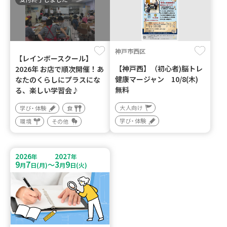
神戸市西区
【レインボースクール】
【神戸西】（初心者)脳トレ
2026年 お店で順次開催！あ
健康マージャン 10/8(木)
なたのくらしにプラスにな
無料
る、楽しい学習会♪
大人向け
学び・体験
食
学び・体験
環境
その他
2026
2027
年
年
9
7
3
9
～
月
日(月)
月
日(火)