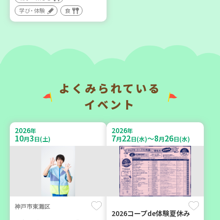
い場で憩いのひとときを
地域で暮らしたい 「コープ
（第4木曜日に開催）
くらしの助け合いの会」
学び・体験
食
（会場：兵庫）
カフェ・つどい場
ボランティア
2026
2026
年
年
9
6
10
6
月
日(日)
月
日(火)
よくみられている
イベント
2026
2026
年
年
10
3
7
22
8
26
～
月
日(土)
月
日(水)
月
日(水)
西宮市
西牟婁郡上富田町岩田
野菜を食べよう！ベジ活キ
「フードプラン上富田みか
ャンペーン【第２地区】
ん」バスで行く 産地見学＆
生産者交流会
子ども
学び・体験
食
親子で楽しむ
神戸市東灘区
2026コープde体験夏休み
学び・体験
食