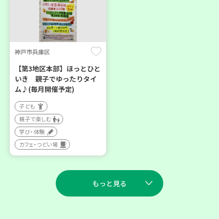
神戸市兵庫区
【第3地区本部】ほっとひと
いき 親子でゆったりタイ
ム♪(毎月開催予定)
子ども
親子で楽しむ
学び・体験
カフェ・つどい場
もっと見る
2026
2026
年
年
8
28
9
11
月
日(金)
月
日(金)