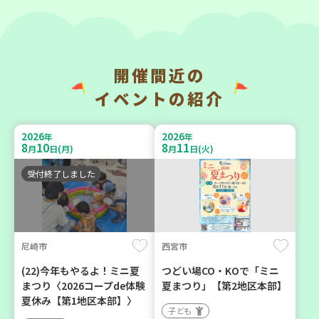
開催間近の
神戸市長田区
神戸市東灘区
イベントの紹介
【第3地区本部】涼しい室内
【第3地区本部】「ふれあい
で遊ぼう♪ 親子で楽しい
ティールームすみれ会」
2026
2026
年
年
夏祭り
（毎月第2金曜日）
8
10
8
11
月
日(月)
月
日(火)
親子で楽しむ
食
カフェ・つどい場
受付終了しました
2026
2026
年
年
9
23
9
10
月
日(水)
月
日(木)
尼崎市
西宮市
(22)今年もやるよ！ミニ夏
つどい場CO・KOで「ミニ
まつり〈2026コープde体験
夏まつり」【第2地区本部】
夏休み【第1地区本部】〉
子ども