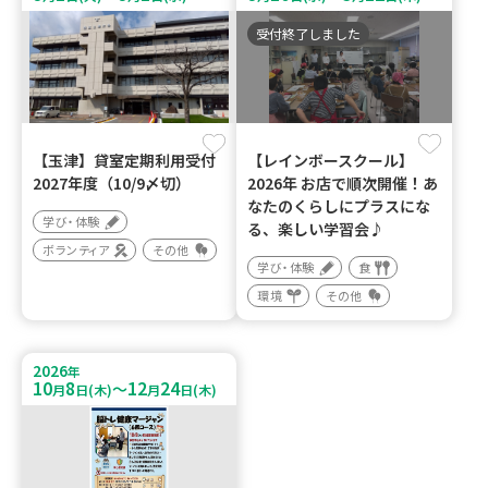
受付終了しました
【玉津】貸室定期利用受付
【レインボースクール】
2027年度（10/9〆切）
2026年 お店で順次開催！あ
なたのくらしにプラスにな
学び・体験
る、楽しい学習会♪
ボランティア
その他
学び・体験
食
環境
その他
2026
年
10
8
12
24
～
月
日(木)
月
日(木)