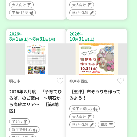
大人向け
大人向け
平和・防災
学び・体験
2026
2026
年
年
8
1
8
31
10
31
～
月
日(土)
月
日(月)
月
日(土)
明石市
神戸市西区
2026年８月度 「子育てひ
【玉津】布ぞうりを作って
ろば」のご案内 ～明石か
みよう！
ら高砂エリア～ 【第6地
親子で楽しむ
区】
大人向け
子ども
学び・体験
環境
親子で楽しむ