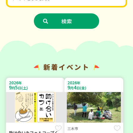
新着イベント
2026
2026
年
年
9
5
9
4
月
日(土)
月
日(金)
三木市
助け合いカフェ＆コープく