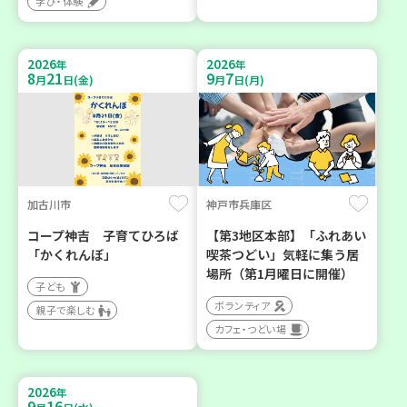
学び・体験
2026
2026
年
年
8
21
9
7
月
日(金)
月
日(月)
加古川市
神戸市兵庫区
コープ神吉 子育てひろば
【第3地区本部】「ふれあい
「かくれんぼ」
喫茶つどい」気軽に集う居
場所（第1月曜日に開催）
子ども
ボランティア
親子で楽しむ
カフェ・つどい場
2026
年
9
16