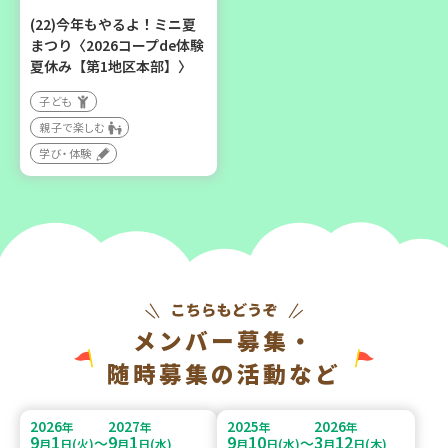
(22)今年もやるよ！ミニ夏
まつり〈2026コープde体験
夏休み【第1地区本部】〉
子ども
親子で楽しむ
学び・体験
メンバー募集・
随時募集の活動など
2026
2027
2025
2026
年
年
年
年
9
1
9
1
9
10
3
12
～
～
月
日(火)
月
日(水)
月
日(水)
月
日(木)