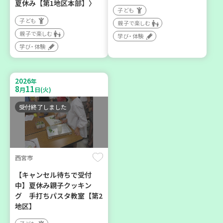
夏休み【第1地区本部】〉
子ども
子ども
親子で楽しむ
親子で楽しむ
学び・体験
神戸市東灘区
神戸市須磨区
学び・体験
【第3地区本部】住み慣れた
【第3地区本部】初心者も料
地域で暮らしたい 「コープ
理好きも集まれ～♪ メン
2026
年
くらしの助け合いの会」(会
(麺)ズ・クッキング
8
11
月
日(火)
場：住吉)
学び・体験
食
受付終了しました
ボランティア
2026
2026
年
年
8
27
8
28
月
日(木)
月
日(金)
西宮市
【キャンセル待ちで受付
中】夏休み親子クッキン
グ 手打ちパスタ教室【第2
地区】
神戸市兵庫区
神戸市長田区