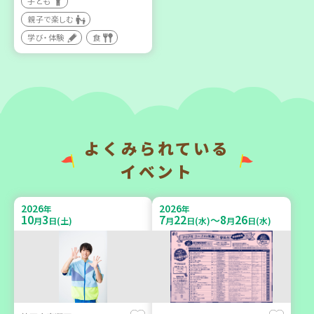
子ども
親子で楽しむ
【第3地区本部】住み慣れた
【第3地区本部】涼しい室内
地域で暮らしたい 「コープ
で遊ぼう♪ 親子で楽しい
学び・体験
食
くらしの助け合いの会」
夏祭り
（会場：兵庫）
親子で楽しむ
ボランティア
2026
2026
年
年
よくみられている
9
14
9
26
9
24
～
月
日(月)
月
日(土)
月
日(木)
イベント
2026
2026
年
年
10
3
7
22
8
26
～
月
日(土)
月
日(水)
月
日(水)
神戸市東灘区
「フードドライブ」集中受
【第3地区本部】地域のつど
け付け！
い場で憩いのひとときを
環境
ボランティア
（第4木曜日に開催）