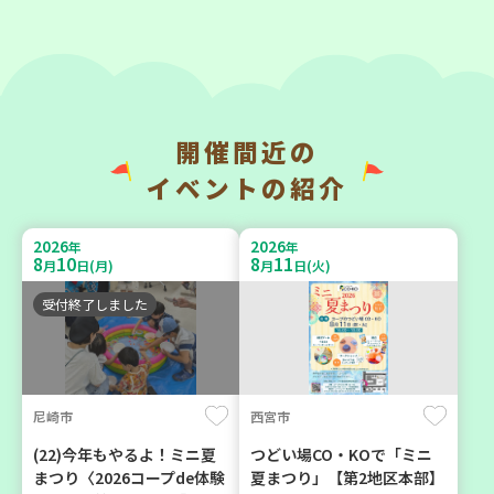
2026
2026
年
年
9
23
9
11
月
日(水)
月
日(金)
開催間近の
神戸市兵庫区
神戸市東灘区
イベントの紹介
【第3地区本部】こべっこ
【第3地区本部】「ふれあい
BOSAI(ぼうさい)教室～か
ティールームすみれ会」
2026
2026
年
年
ぞくで楽しくまなぼうさい
（毎月第2金曜日）
8
10
8
11
月
日(月)
月
日(火)
～
食
カフェ・つどい場
受付終了しました
学び・体験
平和・防災
尼崎市
西宮市
2026
2026
年
年
9
10
9
4
月
日(木)
月
日(金)
(22)今年もやるよ！ミニ夏
つどい場CO・KOで「ミニ
まつり〈2026コープde体験
夏まつり」【第2地区本部】