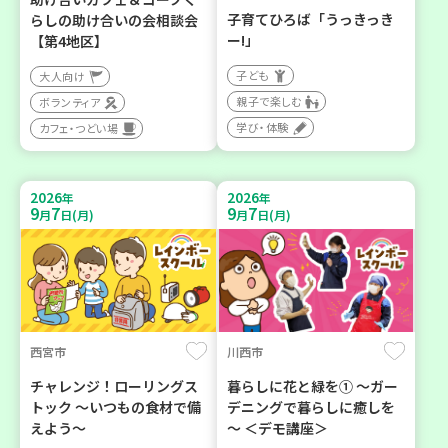
子育てひろば「うっきっき
らしの助け合いの会相談会
ー!」
【第4地区】
子ども
大人向け
親子で楽しむ
ボランティア
学び・体験
カフェ・つどい場
2026
2026
年
年
9
7
9
7
月
日(月)
月
日(月)
西宮市
川西市
チャレンジ！ローリングス
暮らしに花と緑を① ～ガー
トック ～いつもの食材で備
デニングで暮らしに癒しを
えよう～
～ ＜デモ講座＞