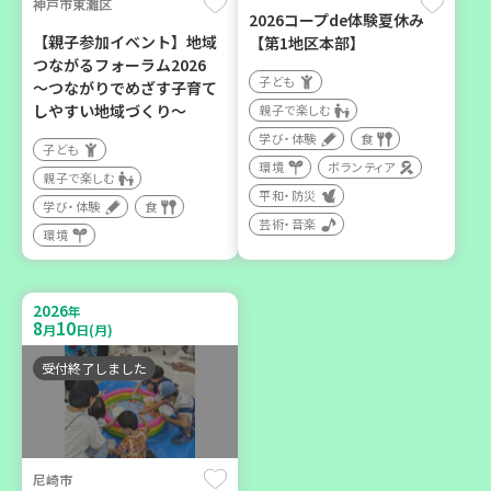
神戸市東灘区
2026コープde体験夏休み
カフェ・つどい場
【親子参加イベント】地域
【第1地区本部】
つながるフォーラム2026
子ども
～つながりでめざす子育て
2026
年
しやすい地域づくり～
親子で楽しむ
9
6
月
日(日)
学び・体験
食
子ども
環境
ボランティア
親子で楽しむ
平和・防災
学び・体験
食
芸術・音楽
環境
西宮市
野菜を食べよう！ベジ活キ
2026
年
ャンペーン【第２地区】
8
10
月
日(月)
子ども
受付終了しました
親子で楽しむ
学び・体験
食
尼崎市