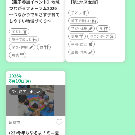
【親子参加イベント】地域
【第1地区本部】
つながるフォーラム2026
子ども
～つながりでめざす子育て
2026
年
しやすい地域づくり～
親子で楽しむ
9
12
月
日(土)
学び・体験
食
子ども
環境
ボランティア
親子で楽しむ
平和・防災
学び・体験
食
芸術・音楽
環境
豊岡市
2026
年
大人の発達障がいを学び、
8
10
月
日(月)
親子で心を軽くしません
か？
受付終了しました
大人向け
学び・体験
尼崎市
(22)今年もやるよ！ミニ夏