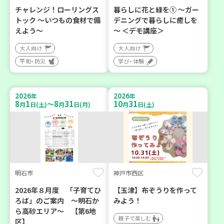
チャレンジ！ローリングス
暮らしに花と緑を① ～ガー
トック ～いつもの食材で備
デニングで暮らしに癒しを
えよう～
～ ＜デモ講座＞
大人向け
大人向け
平和・防災
学び・体験
2026
2026
年
年
8
1
8
31
10
31
～
月
日(土)
月
日(月)
月
日(土)
明石市
神戸市西区
2026年８月度 「子育てひ
【玉津】布ぞうりを作って
ろば」のご案内 ～明石か
みよう！
ら高砂エリア～ 【第6地
親子で楽しむ
区】