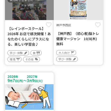
神戸市西区
【レインボースクール】
【神戸西】（初心者)脳トレ
2026年 お店で順次開催！あ
健康マージャン 10/8(木)
なたのくらしにプラスにな
無料
る、楽しい学習会♪
大人向け
学び・体験
食
学び・体験
環境
その他
2026
2027
年
年
9
7
3
9
～
月
日(月)
月
日(火)