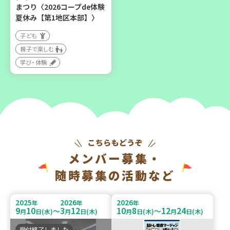
まつり〈2026コープde体験
夏休み【第1地区本部】〉
子ども
親子で楽しむ
学び・体験
メンバー募集・
随時募集の活動など
2025
2026
2026
年
年
年
9
10
3
12
10
8
12
24
～
～
月
日(水)
月
日(木)
月
日(木)
月
日(木)
受付終了しました