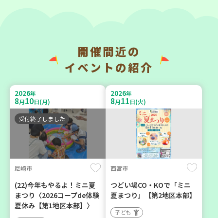
開催間近の
神戸市長田区
神戸市東灘区
イベントの紹介
【第3地区本部】涼しい室内
【第3地区本部】「ふれあい
で遊ぼう♪ 親子で楽しい
ティールームすみれ会」
2026
2026
年
年
夏祭り
（毎月第2金曜日）
8
10
8
11
月
日(月)
月
日(火)
親子で楽しむ
食
カフェ・つどい場
受付終了しました
2026
2026
年
年
9
23
9
10
月
日(水)
月
日(木)
尼崎市
西宮市
(22)今年もやるよ！ミニ夏
つどい場CO・KOで「ミニ
まつり〈2026コープde体験
夏まつり」【第2地区本部】
夏休み【第1地区本部】〉
子ども