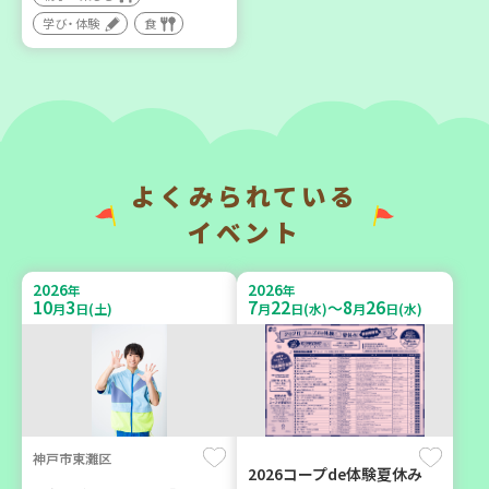
い場で憩いのひとときを
地域で暮らしたい 「コープ
（第4木曜日に開催）
くらしの助け合いの会」
学び・体験
食
（会場：兵庫）
カフェ・つどい場
ボランティア
2026
2026
年
年
9
6
10
6
月
日(日)
月
日(火)
よくみられている
イベント
2026
2026
年
年
10
3
7
22
8
26
～
月
日(土)
月
日(水)
月
日(水)
西宮市
西牟婁郡上富田町岩田
野菜を食べよう！ベジ活キ
「フードプラン上富田みか
ャンペーン【第２地区】
ん」バスで行く 産地見学＆
生産者交流会
子ども
学び・体験
食
親子で楽しむ
神戸市東灘区
2026コープde体験夏休み
学び・体験
食