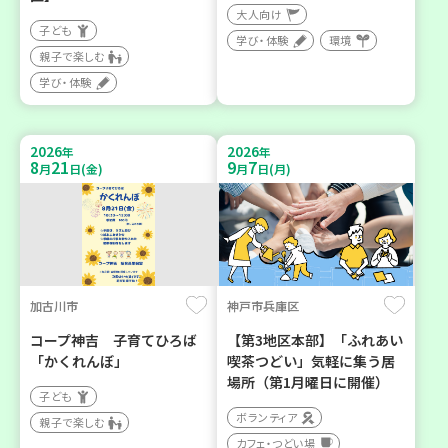
大人向け
子ども
学び・体験
環境
親子で楽しむ
学び・体験
2026
2026
年
年
8
21
9
7
月
日(金)
月
日(月)
加古川市
神戸市兵庫区
コープ神吉 子育てひろば
【第3地区本部】「ふれあい
「かくれんぼ」
喫茶つどい」気軽に集う居
場所（第1月曜日に開催）
子ども
ボランティア
親子で楽しむ
カフェ・つどい場