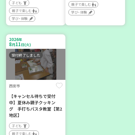
子ども
神戸市兵庫区
神戸市東灘区
親子で楽しむ
親子で楽しむ
学び・体験
【第3地区本部】こべっこ
【第3地区本部】住み慣れた
学び・体験
BOSAI(ぼうさい)教室～か
地域で暮らしたい 「コープ
ぞくで楽しくまなぼうさい
くらしの助け合いの会」(会
～
場：住吉)
2026
年
8
11
学び・体験
ボランティア
月
日(火)
平和・防災
受付終了しました
2026
2026
年
年
9
24
8
27
月
日(木)
月
日(木)
西宮市
【キャンセル待ちで受付
中】夏休み親子クッキン
グ 手打ちパスタ教室【第2
地区】
神戸市東灘区
神戸市兵庫区
子ども
【第3地区本部】地域のつど
【第3地区本部】住み慣れた
親子で楽しむ