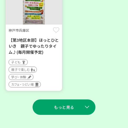
神戸市兵庫区
【第3地区本部】ほっとひと
いき 親子でゆったりタイ
ム♪(毎月開催予定)
子ども
親子で楽しむ
学び・体験
カフェ・つどい場
もっと見る
2026
2026
年
年
8
28
9
11
月
日(金)
月
日(金)