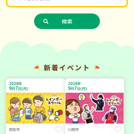
新着イベント
2026
2026
年
年
9
7
9
7
月
日(月)
月
日(月)
西宮市
川西市