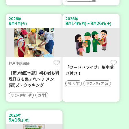
2026
2026
年
年
9
4
9
14
9
26
～
月
日(金)
月
日(月)
月
日(土)
神戸市須磨区
「フードドライブ」集中受
【第3地区本部】初心者も料
け付け！
理好きも集まれ～♪ メン
環境
ボランティア
(麺)ズ・クッキング
学び・体験
食
2026
年
9
16
月
日(水)