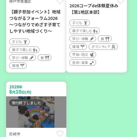
神戸市東灘区
2026コープde体験夏休み
カフェ・つどい場
【親子参加イベント】地域
【第1地区本部】
つながるフォーラム2026
子ども
～つながりでめざす子育て
2026
年
しやすい地域づくり～
親子で楽しむ
9
6
月
日(日)
学び・体験
食
子ども
環境
ボランティア
親子で楽しむ
平和・防災
学び・体験
食
芸術・音楽
環境
西宮市
野菜を食べよう！ベジ活キ
2026
年
ャンペーン【第２地区】
8
10
月
日(月)
子ども
受付終了しました
親子で楽しむ
学び・体験
食
尼崎市