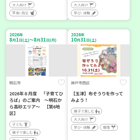
大人向け
大人向け
平和・防災
学び・体験
2026
2026
年
年
8
1
8
31
10
31
～
月
日(土)
月
日(月)
月
日(土)
明石市
神戸市西区
2026年８月度 「子育てひ
【玉津】布ぞうりを作って
ろば」のご案内 ～明石か
みよう！
ら高砂エリア～ 【第6地
親子で楽しむ
区】
大人向け
子ども
学び・体験
環境
親子で楽しむ