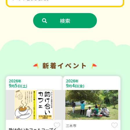
新着イベント
2026
2026
年
年
9
5
9
4
月
日(土)
月
日(金)
三木市
助け合いカフェ＆コープく