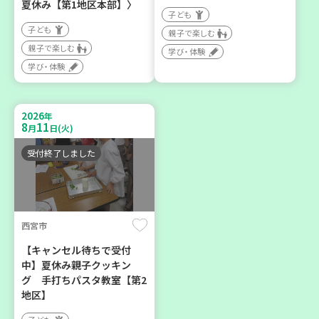
夏休み【第1地区本部】〉
子ども
子ども
親子で楽しむ
親子で楽しむ
学び・体験
神戸市東灘区
神戸市須磨区
学び・体験
【第3地区本部】住み慣れた
【第3地区本部】初心者も料
地域で暮らしたい 「コープ
理好きも集まれ～♪ メン
2026
年
くらしの助け合いの会」(会
(麺)ズ・クッキング
8
11
月
日(火)
場：住吉)
学び・体験
食
受付終了しました
ボランティア
2026
2026
年
年
8
27
8
28
月
日(木)
月
日(金)
西宮市
【キャンセル待ちで受付
中】夏休み親子クッキン
グ 手打ちパスタ教室【第2
地区】
神戸市兵庫区
神戸市長田区