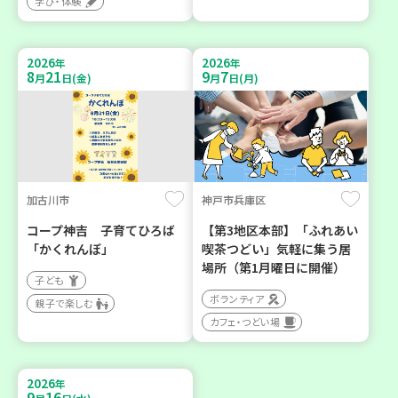
学び・体験
2026
2026
年
年
8
21
9
7
月
日(金)
月
日(月)
加古川市
神戸市兵庫区
コープ神吉 子育てひろば
【第3地区本部】「ふれあい
「かくれんぼ」
喫茶つどい」気軽に集う居
場所（第1月曜日に開催）
子ども
ボランティア
親子で楽しむ
カフェ・つどい場
2026
年
9
16