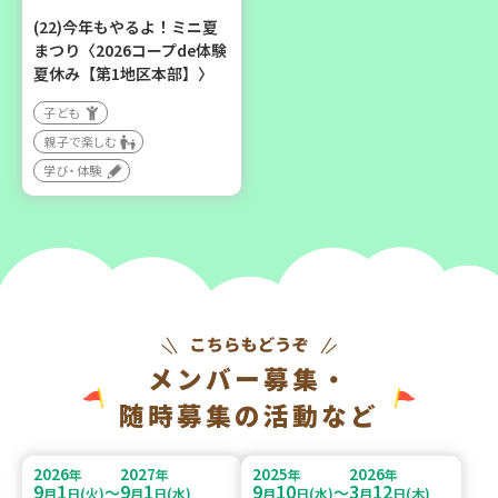
(22)今年もやるよ！ミニ夏
まつり〈2026コープde体験
夏休み【第1地区本部】〉
子ども
親子で楽しむ
学び・体験
メンバー募集・
随時募集の活動など
2026
2027
2025
2026
年
年
年
年
9
1
9
1
9
10
3
12
～
～
月
日(火)
月
日(水)
月
日(水)
月
日(木)