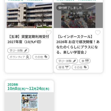
受付終了しました
【玉津】貸室定期利用受付
【レインボースクール】
2027年度（10/9〆切）
2026年 お店で順次開催！あ
なたのくらしにプラスにな
学び・体験
る、楽しい学習会♪
ボランティア
その他
学び・体験
食
環境
その他
2026
年
10
8
12
24
～
月
日(木)
月
日(木)