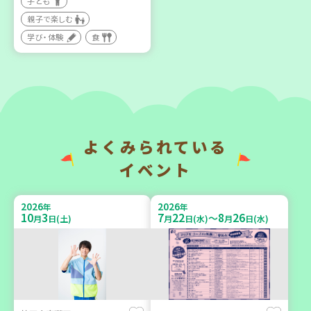
子ども
親子で楽しむ
【第3地区本部】住み慣れた
【第3地区本部】涼しい室内
地域で暮らしたい 「コープ
で遊ぼう♪ 親子で楽しい
学び・体験
食
くらしの助け合いの会」
夏祭り
（会場：兵庫）
親子で楽しむ
ボランティア
2026
2026
年
年
よくみられている
9
14
9
26
9
24
～
月
日(月)
月
日(土)
月
日(木)
イベント
2026
2026
年
年
10
3
7
22
8
26
～
月
日(土)
月
日(水)
月
日(水)
神戸市東灘区
「フードドライブ」集中受
【第3地区本部】地域のつど
け付け！
い場で憩いのひとときを
環境
ボランティア
（第4木曜日に開催）