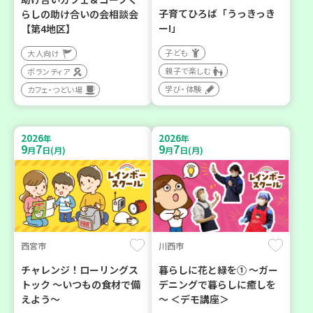
子育てひろば「うっきっき
らしの助け合いの会相談会
ー!」
【第4地区】
子ども
大人向け
親子で楽しむ
ボランティア
学び・体験
カフェ・つどい場
2026
2026
年
年
9
7
9
7
月
日(月)
月
日(月)
西宮市
川西市
チャレンジ！ローリングス
暮らしに花と緑を① ～ガー
トック ～いつもの食材で備
デニングで暮らしに癒しを
えよう～
～ ＜デモ講座＞