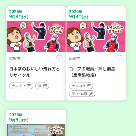
2026
2026
年
年
9
9
9
9
月
日(水)
月
日(水)
宝塚市
西宮市
日本茶のおいしい淹れ方と
コープの職員一押し商品
リサイクル
（農産果物編）
大人向け
食
大人向け
学び・体験
2026
年
9
9
月
日(水)