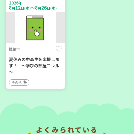
2026
年
大人向け
親子で楽しむ
8
12
8
26
～
月
日(水)
月
日(水)
平和・防災
学び・体験
2026
2026
年
年
8
1
8
31
9
7
～
月
日(土)
月
日(月)
月
日(月)
姫路市
夏休みの中高生を応援しま
す！ ～学びの部屋コレル
～
明石市
川西市
その他
2026年８月度 「子育てひ
暮らしに花と緑を① ～ガー
ろば」のご案内 ～明石か
デニングで暮らしに癒しを
ら高砂エリア～ 【第6地
～ ＜デモ講座＞
区】
大人向け
子ども
学び・体験
よくみられている
親子で楽しむ