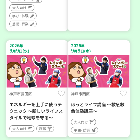
大人向け
学び・体験
芸術・音楽
2026
2026
年
年
9
9
9
9
月
日(水)
月
日(水)
神戸市長田区
神戸市西区
エネルギーを上手に使うテ
ほっとライフ講座 ～救急救
クニック ～新しいライフス
命体験講座～
タイルで地球を守る～
大人向け
大人向け
環境
平和・防災