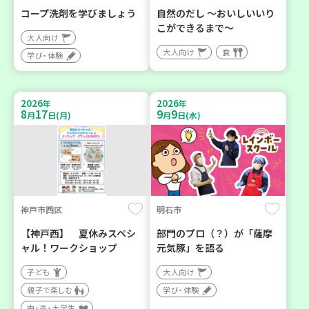
コープ洗剤を学びましょう
自然のだし ～おいしいいり
こができるまで～
大人向け
大人向け
食
学び・体験
2026
2026
年
年
8
17
9
9
月
日(月)
月
日(水)
神戸市西区
明石市
【神戸西】 夏休みスペシ
部門のプロ（？）が「薩摩
ャル！ワークショップ
元気豚」を語る
子ども
大人向け
親子で楽しむ
学び・体験
中・高・大学生