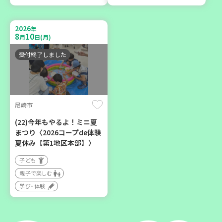
9
14
9
26
～
月
日(月)
月
日(土)
2026
年
8
10
月
日(月)
受付終了しました
「フードドライブ」集中受
け付け！
尼崎市
環境
ボランティア
(22)今年もやるよ！ミニ夏
まつり〈2026コープde体験
夏休み【第1地区本部】〉
子ども
親子で楽しむ
学び・体験