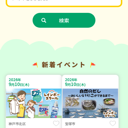
新着イベント
2026
2026
年
年
9
10
9
10
月
日(木)
月
日(木)
神戸市北区
宝塚市