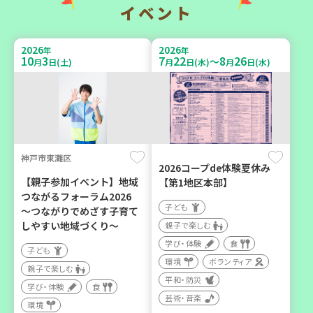
学び・体験
イベント
2026
2026
年
年
2026
2026
年
年
10
3
7
22
8
26
～
10
31
8
21
月
日(土)
月
日(水)
月
日(水)
月
日(土)
月
日(金)
神戸市東灘区
神戸市西区
加古川市
2026コープde体験夏休み
【親子参加イベント】地域
【第1地区本部】
【玉津】布ぞうりを作って
コープ神吉 子育てひろば
つながるフォーラム2026
みよう！
「かくれんぼ」
子ども
～つながりでめざす子育て
親子で楽しむ
子ども
しやすい地域づくり～
親子で楽しむ
大人向け
親子で楽しむ
学び・体験
食
子ども
学び・体験
環境
環境
ボランティア
親子で楽しむ
平和・防災
学び・体験
食
芸術・音楽
環境
2026
年