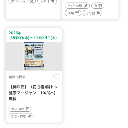
ボランティア
その他
学び・体験
食
環境
その他
2026
年
10
8
12
24
～
月
日(木)
月
日(木)
神戸市西区
【神戸西】（初心者)脳トレ
健康マージャン 10/8(木)
無料
大人向け
学び・体験