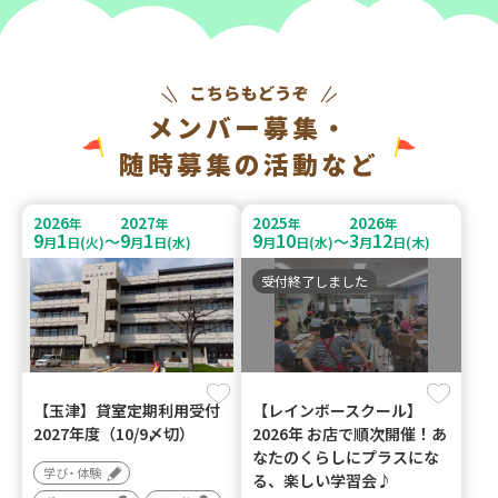
メンバー募集・
随時募集の活動など
2026
2027
2025
2026
年
年
年
年
9
1
9
1
9
10
3
12
～
～
月
日(火)
月
日(水)
月
日(水)
月
日(木)
受付終了しました
【玉津】貸室定期利用受付
【レインボースクール】
2027年度（10/9〆切）
2026年 お店で順次開催！あ
なたのくらしにプラスにな
学び・体験
る、楽しい学習会♪