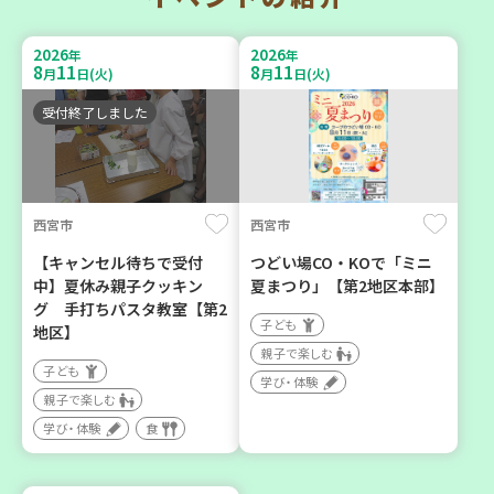
ほっとライフ講座～救急救
らしの助け合いの会相談会
命体験講座～
【第4地区】
2026
2026
年
年
8
11
8
11
月
日(火)
月
日(火)
大人向け
大人向け
平和・防災
ボランティア
受付終了しました
カフェ・つどい場
2026
2026
年
年
西宮市
西宮市
9
4
9
7
月
日(金)
月
日(月)
【キャンセル待ちで受付
つどい場CO・KOで「ミニ
中】夏休み親子クッキン
夏まつり」【第2地区本部】
グ 手打ちパスタ教室【第2
子ども
地区】
親子で楽しむ
子ども
学び・体験
三木市
西宮市
親子で楽しむ
子育てひろば「うっきっき
チャレンジ！ローリングス
学び・体験
食
ー!」
トック ～いつもの食材で備
えよう～
子ども