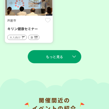
芦屋市
キリン健康セミナー
大人向け
食
もっと見る
2026
2026
年
年
9
9
9
5
月
日(水)
月
日(土)
開催間近の
神戸市西区
イベントの紹介
助け合いカフェ＆コープく