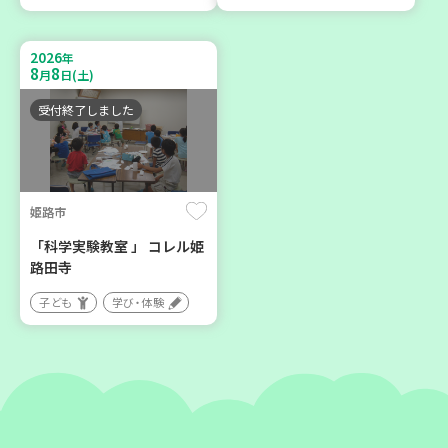
神戸市東灘区
神戸市東灘区
【第3地区本部】住み慣れた
【第3地区本部】「ふれあい
2026
年
8
8
地域で暮らしたい 「コープ
ティールームすみれ会」
月
日(土)
くらしの助け合いの会」(会
（毎月第2金曜日）
受付終了しました
場：住吉)
食
カフェ・つどい場
ボランティア
姫路市
2026
2026
年
年
9
24
9
4
月
日(木)
月
日(金)
「科学実験教室 」 コレル姫
路田寺
子ども
学び・体験
神戸市東灘区
豊中市
【第3地区本部】地域のつど
ソーセージの飾り切りにチ
い場で憩いのひとときを
ャレンジしましょう