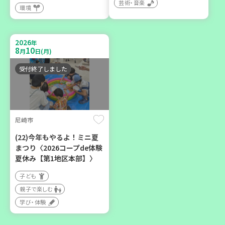
芸術・音楽
環境
2026
年
9
12
月
日(土)
2026
年
8
10
月
日(月)
受付終了しました
豊岡市
大人の発達障がいを学び、
親子で心を軽くしません
尼崎市
か？
(22)今年もやるよ！ミニ夏
大人向け
まつり〈2026コープde体験
夏休み【第1地区本部】〉
学び・体験
子ども
親子で楽しむ
学び・体験