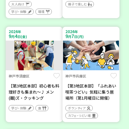
大人向け
親子で楽しむ
学び・体験
環境
2026
2026
年
年
9
4
9
7
月
日(金)
月
日(月)
神戸市須磨区
神戸市兵庫区
【第3地区本部】初心者も料
【第3地区本部】「ふれあい
理好きも集まれ～♪ メン
喫茶つどい」気軽に集う居
(麺)ズ・クッキング
場所（第1月曜日に開催）
学び・体験
食
ボランティア
カフェ・つどい場