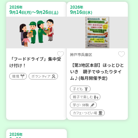
2026
2026
年
年
9
14
9
26
9
16
～
月
日(月)
月
日(土)
月
日(水)
神戸市兵庫区
「フードドライブ」集中受
【第3地区本部】ほっとひと
け付け！
いき 親子でゆったりタイ
環境
ボランティア
ム♪(毎月開催予定)
子ども
親子で楽しむ
学び・体験
カフェ・つどい場
2026
年