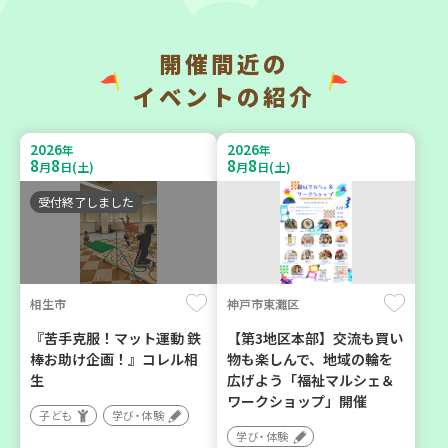
開催間近の
神戸市兵庫区
神戸市兵庫区
イベントの紹介
【第3地区本部】住み慣れた
【第3地区本部】こべっこ
地域で暮らしたい 「コープ
BOSAI(ぼうさい)教室～か
2026
2026
年
年
くらしの助け合いの会」
ぞくで楽しくまなぼうさい
8
8
8
8
月
日(土)
月
日(土)
（会場：兵庫）
～
受付終了しました
ボランティア
学び・体験
平和・防災
相生市
神戸市東灘区
2026
2026
年
年
9
10
9
11
月
日(木)
月
日(金)
『苦手克服！マット運動 鉄
【第3地区本部】交流も買い
棒お助け企画！』コレル相
物も楽しんで、地域の輪を
生
広げよう「福祉マルシェ＆
ワークショップ」開催
子ども
学び・体験
学び・体験