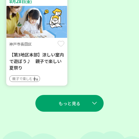
8
28
月
日(金)
神戸市長田区
【第3地区本部】涼しい室内
で遊ぼう♪ 親子で楽しい
夏祭り
親子で楽しむ
もっと見る
2026
2026
年
年
8
27
9
23
月
日(木)
月
日(水)