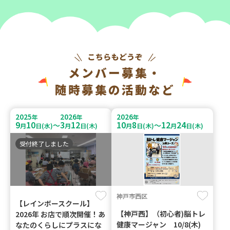
メンバー募集・
随時募集の活動など
2025
2026
2026
年
年
年
9
10
3
12
10
8
12
24
～
～
月
日(水)
月
日(木)
月
日(木)
月
日(木)
受付終了しました
神戸市西区
【レインボースクール】
【神戸西】（初心者)脳トレ
2026年 お店で順次開催！あ
健康マージャン 10/8(木)
なたのくらしにプラスにな