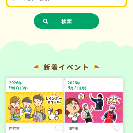
新着イベント
2026
2026
年
年
9
7
9
7
月
日(月)
月
日(月)
西宮市
川西市