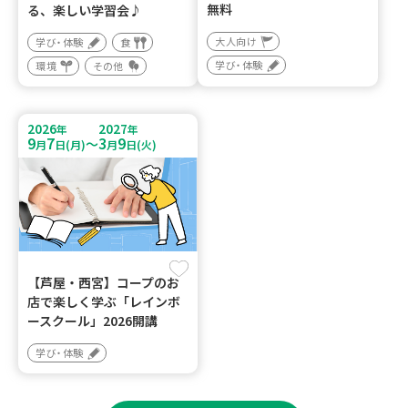
無料
る、楽しい学習会♪
大人向け
学び・体験
食
学び・体験
環境
その他
2026
2027
年
年
9
7
3
9
～
月
日(月)
月
日(火)
【芦屋・西宮】コープのお
店で楽しく学ぶ「レインボ
ースクール」2026開講
学び・体験