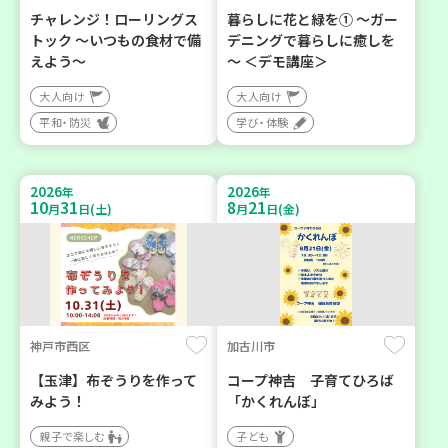
チャレンジ！ローリングス
暮らしに花と緑を① ～ガー
トック ～いつもの食材で備
デニングで暮らしに癒しを
えよう～
～ ＜デモ講座＞
大人向け
大人向け
平和・防災
学び・体験
2026
2026
年
年
10
31
8
21
月
日(土)
月
日(金)
神戸市西区
加古川市
【玉津】布ぞうりを作って
コープ神吉 子育てひろば
みよう！
「かくれんぼ」
親子で楽しむ
子ども