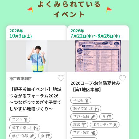
（第4木曜日に開催）
よくみられている
大人向け
食
カフェ・つどい場
イベント
2026
2026
年
年
2026
2026
年
年
10
3
7
22
8
26
～
月
日(土)
月
日(水)
月
日(水)
10
6
9
6
月
日(火)
月
日(日)
神戸市東灘区
西牟婁郡上富田町岩田
西宮市
2026コープde体験夏休み
【親子参加イベント】地域
【第1地区本部】
「フードプラン上富田みか
野菜を食べよう！ベジ活キ
つながるフォーラム2026
ん」バスで行く 産地見学＆
ャンペーン【第２地区】
子ども
～つながりでめざす子育て
生産者交流会
しやすい地域づくり～
親子で楽しむ
子ども
学び・体験
食
学び・体験
食
親子で楽しむ
子ども
環境
ボランティア
学び・体験
食
親子で楽しむ
平和・防災
学び・体験
食