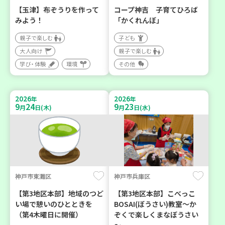
【玉津】布ぞうりを作って
コープ神吉 子育てひろば
みよう！
「かくれんぼ」
親子で楽しむ
子ども
大人向け
親子で楽しむ
学び・体験
環境
その他
2026
2026
年
年
9
24
9
23
月
日(木)
月
日(水)
神戸市東灘区
神戸市兵庫区
【第3地区本部】地域のつど
【第3地区本部】こべっこ
い場で憩いのひとときを
BOSAI(ぼうさい)教室～か
（第4木曜日に開催）
ぞくで楽しくまなぼうさい
～