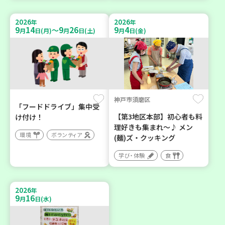
2026
2026
年
年
9
14
9
26
9
4
～
月
日(月)
月
日(土)
月
日(金)
神戸市須磨区
「フードドライブ」集中受
【第3地区本部】初心者も料
け付け！
理好きも集まれ～♪ メン
環境
ボランティア
(麺)ズ・クッキング
学び・体験
食
2026
年
9
16
月
日(水)