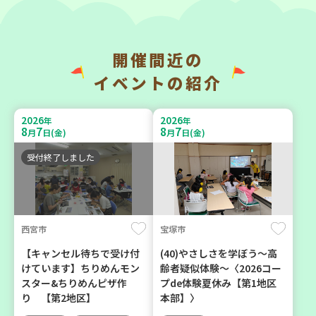
開催間近の
神戸市東灘区
神戸市東灘区
イベントの紹介
【第3地区本部】「ふれあい
【第3地区本部】住み慣れた
ティールームすみれ会」
地域で暮らしたい 「コープ
2026
2026
年
年
（毎月第2金曜日）
くらしの助け合いの会」(会
8
7
8
7
月
日(金)
月
日(金)
場：住吉)
食
カフェ・つどい場
受付終了しました
ボランティア
2026
2026
年
年
8
27
9
4
月
日(木)
月
日(金)
西宮市
宝塚市
【キャンセル待ちで受け付
(40)やさしさを学ぼう～高
けています】ちりめんモン
齢者疑似体験～〈2026コー
スター&ちりめんピザ作
プde体験夏休み【第1地区
り 【第2地区】
本部】〉