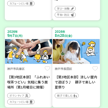
カフェ・つどい場
学び・体験
平和・防災
2026
2026
年
年
9
7
8
28
月
日(月)
月
日(金)
神戸市兵庫区
神戸市長田区
【第3地区本部】「ふれあい
【第3地区本部】涼しい室内
喫茶つどい」気軽に集う居
で遊ぼう♪ 親子で楽しい
場所（第1月曜日に開催）
夏祭り
ボランティア
親子で楽しむ
カフェ・つどい場