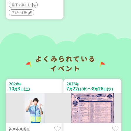
大人向け
親子で楽しむ
大人向け
学び・体験
学び・体験
ボランティア
2026
2026
年
年
9
12
9
6
月
日(土)
月
日(日)
よくみられている
イベント
豊岡市
西宮市
2026
2026
年
年
10
3
7
22
8
26
～
月
日(土)
月
日(水)
月
日(水)
大人の発達障がいを学び、
野菜を食べよう！ベジ活キ
親子で心を軽くしません
ャンペーン【第２地区】
か？
子ども
大人向け
親子で楽しむ
学び・体験
学び・体験
食
神戸市東灘区