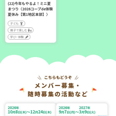
(22)今年もやるよ！ミニ夏
まつり〈2026コープde体験
夏休み【第1地区本部】〉
子ども
親子で楽しむ
学び・体験
メンバー募集・
随時募集の活動など
2026
2026
2027
年
年
年
10
8
12
24
9
7
3
9
～
～
月
日(木)
月
日(木)
月
日(月)
月
日(火)