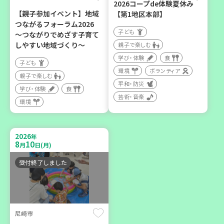
2026コープde体験夏休み
【親子参加イベント】地域
【第1地区本部】
2026
年
つながるフォーラム2026
10
6
月
日(火)
子ども
～つながりでめざす子育て
しやすい地域づくり～
親子で楽しむ
学び・体験
食
子ども
環境
ボランティア
親子で楽しむ
平和・防災
学び・体験
食
芸術・音楽
西牟婁郡上富田町岩田
環境
「フードプラン上富田みか
ん」バスで行く 産地見学＆
2026
年
生産者交流会
8
10
月
日(月)
学び・体験
食
受付終了しました
尼崎市