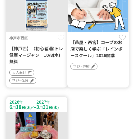
神戸市西区
【芦屋・西宮】コープのお
【神戸西】（初心者)脳トレ
店で楽しく学ぶ「レインボ
健康マージャン 10/8(木)
ースクール」2026開講
無料
学び・体験
大人向け
学び・体験
2026
2027
年
年
6
18
3
31
～
月
日(木)
月
日(水)