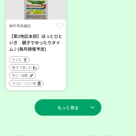
神戸市兵庫区
【第3地区本部】ほっとひと
いき 親子でゆったりタイ
ム♪(毎月開催予定)
子ども
親子で楽しむ
学び・体験
カフェ・つどい場
もっと見る
2026
2026
年
年
9
11
9
10
月
日(金)
月
日(木)