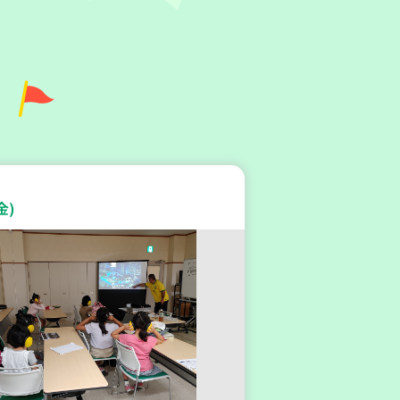
灘区
地区本部】「ふれあいティー
すみれ会」（毎月第2金曜
金)
カフェ・つどい場
金)