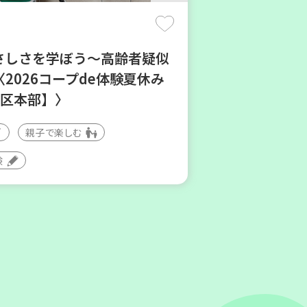
やさしさを学ぼう～高齢者疑似
2026コープde体験夏休み
地区本部】〉
親子で楽しむ
験
ージの飾り切りにチャレンジ
ょう
食