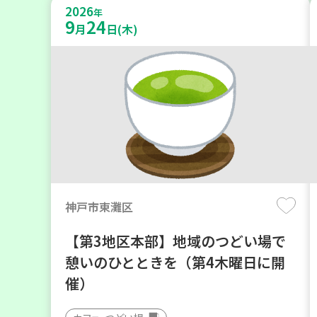
2026
年
9
24
月
日(木)
神戸市東灘区
【第3地区本部】地域のつどい場で
憩いのひとときを（第4木曜日に開
催）