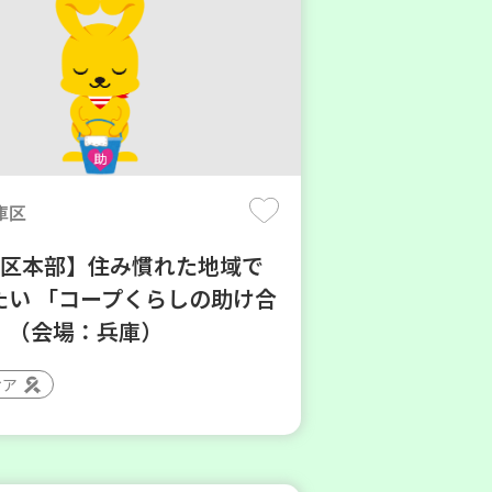
庫区
地区本部】住み慣れた地域で
たい 「コープくらしの助け合
」（会場：兵庫）
ィア