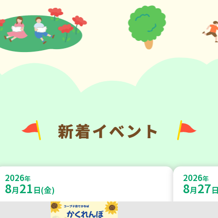
新着イベント
2026
2026
年
年
8
21
8
27
月
日(金)
月
日