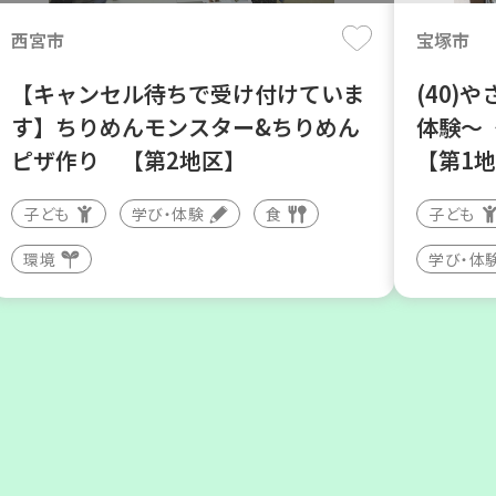
西宮市
宝塚市
【キャンセル待ちで受け付けていま
(40)
す】ちりめんモンスター&ちりめん
体験～〈
ピザ作り 【第2地区】
【第1
子ども
学び・体験
食
子ども
神戸市北区
豊中市
環境
学び・体
「コープくらしの助け合いの会」コ
ソーセ
ーディネーター養成講座
しまし
大人向け
ボランティア
大人向け