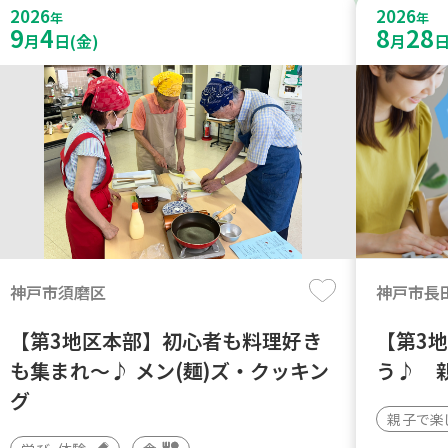
2026
2026
年
年
9
4
8
28
月
日(金)
月
日
神戸市須磨区
神戸市長
【第3地区本部】初心者も料理好き
【第3
も集まれ～♪ メン(麺)ズ・クッキン
う♪ 
グ
親子で楽