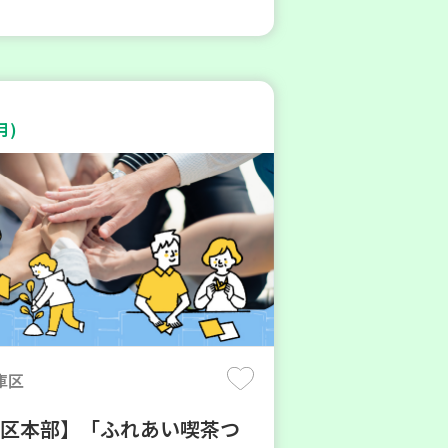
月)
庫区
地区本部】「ふれあい喫茶つ