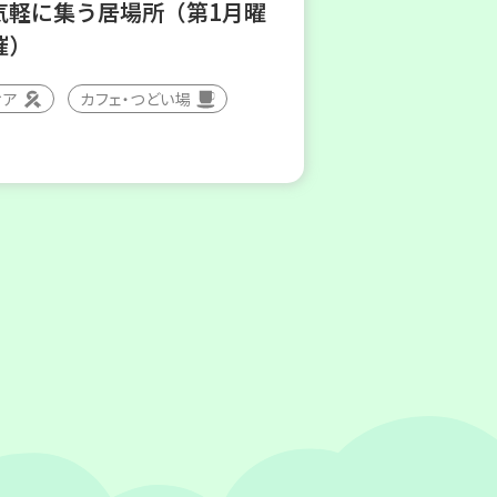
気軽に集う居場所（第1月曜
催）
ィア
カフェ・つどい場
(金)