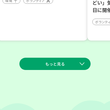
環境
ボランティア
どい」
日に開
ボランテ
もっと見る
2026
2026
年
年
9
10
9
11
月
日(木)
月
日