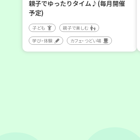
親子でゆったりタイム♪(毎月開催
予定)
子ども
親子で楽しむ
学び・体験
カフェ・つどい場
2026
年
9
23
月
日(水)