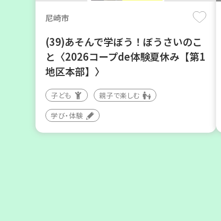
尼崎市
(39)あそんで学ぼう！ぼうさいのこ
と〈2026コープde体験夏休み【第1
地区本部】〉
子ども
親子で楽しむ
神戸市西区
学び・体験
部門のプロ（？）がコープのイチオ
シ商品を語る
大人向け
学び・体験