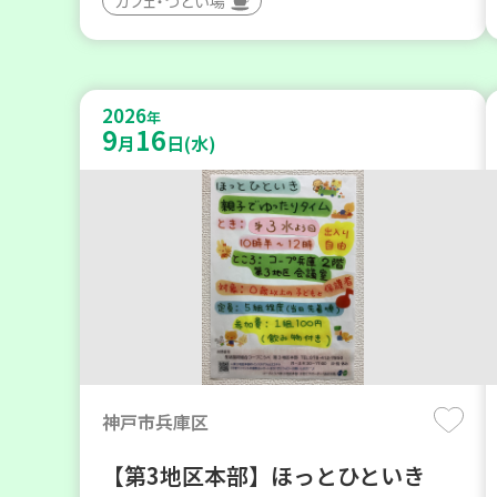
カフェ・つどい場
2026
年
9
16
月
日(水)
神戸市兵庫区
【第3地区本部】ほっとひといき