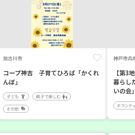
加古川市
神戸市兵
コープ神吉 子育てひろば「かくれ
【第3
んぼ」
暮らし
いの会
子ども
親子で楽しむ
ボランテ
その他