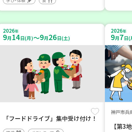
学び・体験
食
2026
2026
年
年
9
14
9
26
9
7
～
月
日(月)
月
日(土)
月
日(
神戸市兵
「フードドライブ」集中受け付け！
【第3