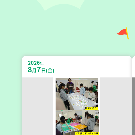
神戸市兵庫区
【第3地区本部】こべっこBOSAI(ぼ
2026
うさい)教室～かぞくで楽しくまなぼ
年
8
7
月
日(金)
うさい～
学び・体験
平和・防災
2026
年
9
4
月
日(金)