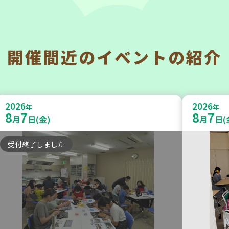
開催間近の
イベントの紹介
神戸市東灘区
神戸市東
【第3地区本部】住み慣れた地域で
【第3
2026
2026
暮らしたい 「コープくらしの助け合
年
ルーム
年
8
7
8
7
月
日(金)
月
日(
いの会」(会場：住吉)
日）
受付終了しました
ボランティア
食
2026
2026
年
年
9
30
9
4
月
日(水)
月
日(