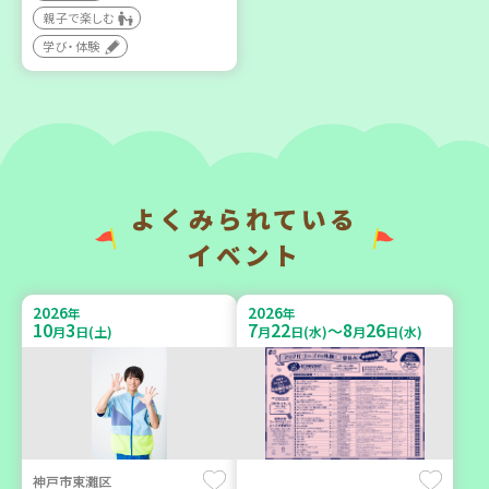
大人向け
親子で楽しむ
大人向け
学び・体験
学び・体験
ボランティア
2026
2026
年
年
9
12
9
6
月
日(土)
月
日(日)
よくみられている
イベント
豊岡市
西宮市
2026
2026
年
年
10
3
7
22
8
26
～
月
日(土)
月
日(水)
月
日(水)
大人の発達障がいを学び、
野菜を食べよう！ベジ活キ
親子で心を軽くしません
ャンペーン【第２地区】
か？
子ども
大人向け
親子で楽しむ
学び・体験
学び・体験
食
神戸市東灘区