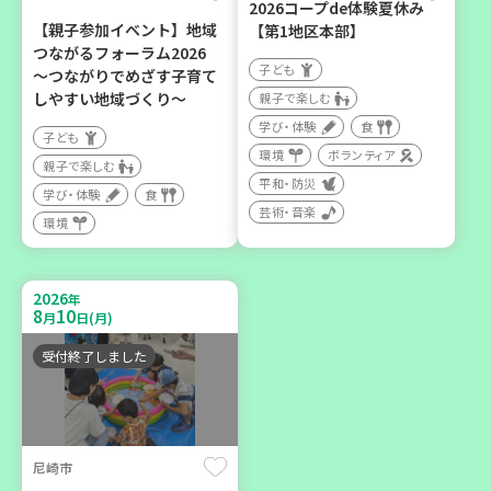
2026コープde体験夏休み
【親子参加イベント】地域
【第1地区本部】
2026
年
つながるフォーラム2026
10
6
月
日(火)
子ども
～つながりでめざす子育て
しやすい地域づくり～
親子で楽しむ
学び・体験
食
子ども
環境
ボランティア
親子で楽しむ
平和・防災
学び・体験
食
芸術・音楽
西牟婁郡上富田町岩田
環境
「フードプラン上富田みか
ん」バスで行く 産地見学＆
2026
年
生産者交流会
8
10
月
日(月)
学び・体験
食
受付終了しました
尼崎市