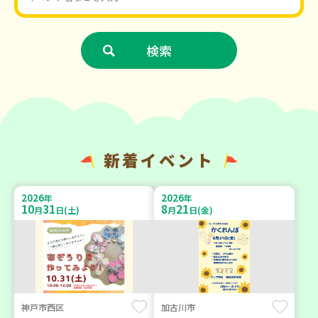
新着イベント
2026
2026
年
年
10
31
8
21
月
日(土)
月
日(金)
神戸市西区
加古川市