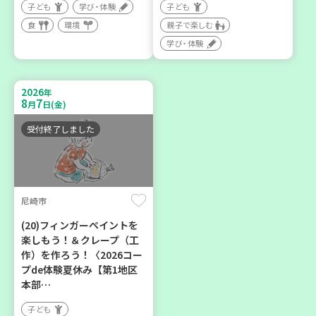
子ども
学び・体験
子ども
神戸市兵庫区
豊中市
食
環境
親子で楽しむ
【第3地区本部】住み慣れた
ソーセージの飾り切りにチ
学び・体験
地域で暮らしたい 「コープ
ャレンジしましょう
くらしの助け合いの会」
大人向け
食
（会場：兵庫）
2026
年
8
7
ボランティア
月
日(金)
受付終了しました
2026
2026
年
年
9
4
9
30
月
日(金)
月
日(水)
尼崎市
(20)フィンガーペイントを
楽しもう！＆クレープ（工
作）を作ろう！〈2026コー
神戸市西区
神戸市北区
プde体験夏休み【第1地区
部門のプロ（？）がコープ
「コープくらしの助け合い
本部…
のイチオシ商品を語る
の会」コーディネーター養
子ども
成講座