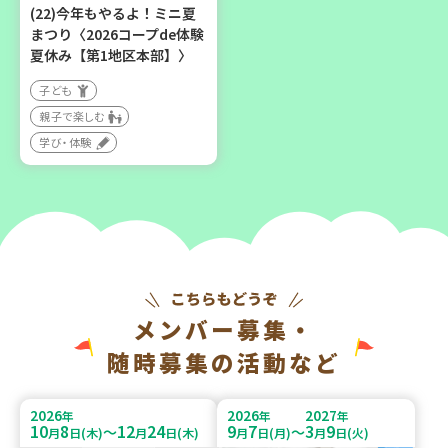
(22)今年もやるよ！ミニ夏
まつり〈2026コープde体験
夏休み【第1地区本部】〉
子ども
親子で楽しむ
学び・体験
メンバー募集・
随時募集の活動など
2026
2026
2027
年
年
年
10
8
12
24
9
7
3
9
～
～
月
日(木)
月
日(木)
月
日(月)
月
日(火)