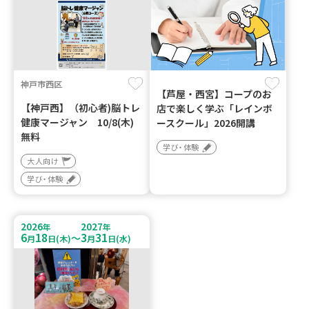
神戸市西区
【芦屋・西宮】コープのお
【神戸西】（初心者)脳トレ
店で楽しく学ぶ「レインボ
健康マージャン 10/8(木)
ースクール」2026開講
無料
学び・体験
大人向け
学び・体験
2026
2027
年
年
6
18
3
31
～
月
日(木)
月
日(水)