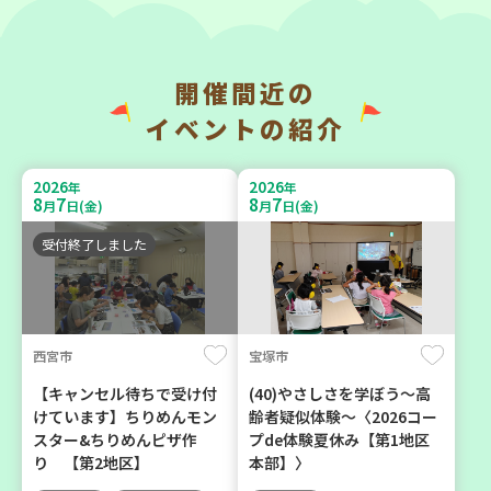
開催間近の
神戸市東灘区
神戸市東灘区
イベントの紹介
【第3地区本部】「ふれあい
【第3地区本部】住み慣れた
ティールームすみれ会」
地域で暮らしたい 「コープ
2026
2026
年
年
（毎月第2金曜日）
くらしの助け合いの会」(会
8
7
8
7
月
日(金)
月
日(金)
場：住吉)
食
カフェ・つどい場
受付終了しました
ボランティア
2026
2026
年
年
8
27
9
4
月
日(木)
月
日(金)
西宮市
宝塚市
【キャンセル待ちで受け付
(40)やさしさを学ぼう～高
けています】ちりめんモン
齢者疑似体験～〈2026コー
スター&ちりめんピザ作
プde体験夏休み【第1地区
り 【第2地区】
本部】〉