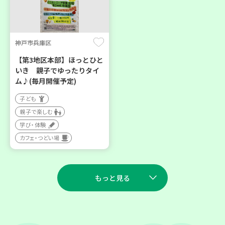
神戸市兵庫区
【第3地区本部】ほっとひと
いき 親子でゆったりタイ
ム♪(毎月開催予定)
子ども
親子で楽しむ
学び・体験
カフェ・つどい場
もっと見る
2026
2026
年
年
9
11
9
10
月
日(金)
月
日(木)