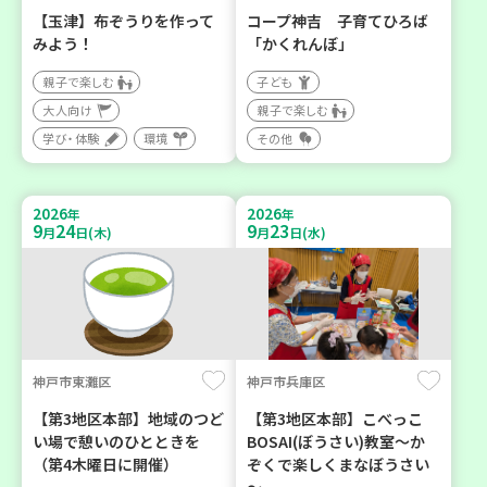
【玉津】布ぞうりを作って
コープ神吉 子育てひろば
みよう！
「かくれんぼ」
親子で楽しむ
子ども
大人向け
親子で楽しむ
学び・体験
環境
その他
2026
2026
年
年
9
24
9
23
月
日(木)
月
日(水)
神戸市東灘区
神戸市兵庫区
【第3地区本部】地域のつど
【第3地区本部】こべっこ
い場で憩いのひとときを
BOSAI(ぼうさい)教室～か
（第4木曜日に開催）
ぞくで楽しくまなぼうさい
～