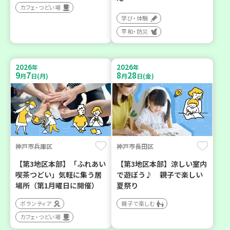
カフェ・つどい場
学び・体験
平和・防災
2026
2026
年
年
9
7
8
28
月
日(月)
月
日(金)
神戸市兵庫区
神戸市長田区
【第3地区本部】「ふれあい
【第3地区本部】涼しい室内
喫茶つどい」気軽に集う居
で遊ぼう♪ 親子で楽しい
場所（第1月曜日に開催）
夏祭り
ボランティア
親子で楽しむ
カフェ・つどい場