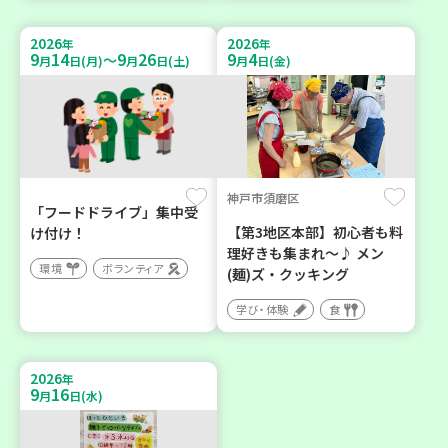
2026
2026
年
年
9
14
9
26
9
4
～
月
日(月)
月
日(土)
月
日(金)
神戸市須磨区
「フードドライブ」集中受
【第3地区本部】初心者も料
け付け！
理好きも集まれ～♪ メン
環境
ボランティア
(麺)ズ・クッキング
学び・体験
食
2026
年
9
16
月
日(水)